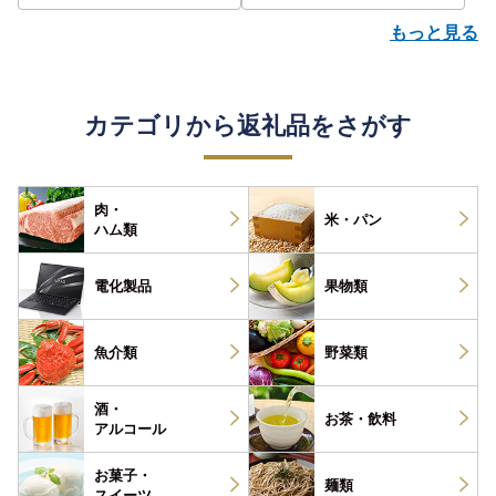
もっと見る
カテゴリから返礼品をさがす
肉・
米・パン
ハム類
電化製品
果物類
魚介類
野菜類
酒・
お茶・
飲料
アルコール
お菓子・
麺類
スイーツ