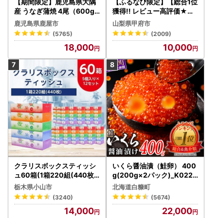
【期間限定】鹿児島県大隅
【ふるなび限定】【総合1位
産 うなぎ蒲焼 4尾（600g
獲得!! レビュー高評価★】
） KN007-004-04-cp18
〈2026年度配送分〉山梨
鹿児島県鹿屋市
山梨県甲府市
うなぎ 鰻 魚 惣菜 総菜
県産 シャインマスカット 2
(5765)
(2009)
～3房（1.0kg以上）シャイ
18,000
10,000
ン フルーツ FN-Limited-S
P
クラリスボックスティッシ
いくら醤油漬（鮭卵） 400
ュ60箱(1箱220組(440枚))
g(200g×2パック)_K022-
(5個入り×12セット)【配送
1676
栃木県小山市
北海道白糠町
不可地域：離島・沖縄県】
(3240)
(5674)
【1256759】
14,000
22,000