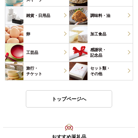
雑貨・
日用品
調味料・
油
卵
加工食品
感謝状・
工芸品
記念品
旅行・
セット類・
チケット
その他
トップページへ
おすすめ返礼品