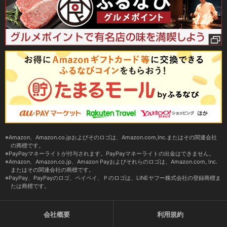
Amazon、Amazon.co.jpおよびそのロゴは、Amazon.com,Inc.またはその関連会社
の商標です。
PayPayマネーライトが付与されます。PayPayマネーライトの出金はできません。
Amazon、Amazon.co.jp、Amazon Payおよびそれらのロゴは、Amazon.com, Inc.
またはその関連会社の商標です。
PayPay、PayPayのロゴ、ペイペイ、Ｐのロゴは、LINEヤフー株式会社の登録商標ま
たは商標です。
会社概要
利用規約