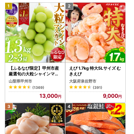
【ふるなび限定】甲州市産
えび 1.7kg 特大5Lサイズ む
厳選旬の大粒シャインマス
きえび
カット 約1.3kg 2～3房【2
山梨県甲州市
大阪府泉佐野市
026年発送】（MG）B12-
(1369)
(391)
472 FN-Limited-VO シャ
13,000
9,000
インマスカット フルーツ