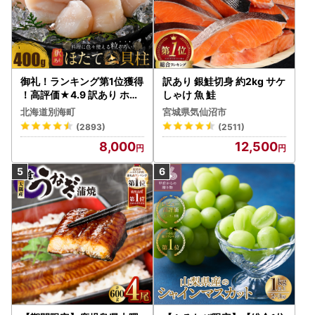
御礼！ランキング第1位獲得
訳あり 銀鮭切身 約2kg サケ
！高評価★4.9 訳あり ホタ
しゃけ 魚 鮭
テ 400g（ほたて 帆立 貝柱
北海道別海町
宮城県気仙沼市
冷凍 ）
(2893)
(2511)
8,000
12,500