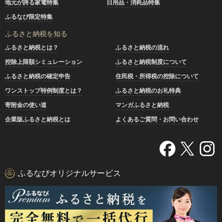
地元が誇る家電特集
日用品・消耗品特集
ふるなび限定特集
ふるさと納税を知る
ふるさと納税とは？
ふるさと納税の流れ
控除上限額シミュレーション
ふるさと納税制度について
ふるさと納税の確定申告
住民税・所得税の控除について
ワンストップ特例制度とは？
ふるさと納税のお礼特典
寄附金の使い道
マンガふるさと納税
企業版ふるさと納税とは
よくあるご質問・お問い合わせ
ふるなびオリジナルサービス