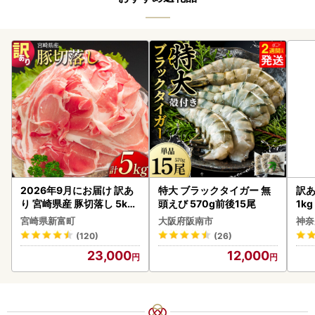
2026年9月にお届け 訳あ
特大 ブラックタイガー 無
訳あ
り 宮崎県産 豚切落し 5kg
頭えび 570g前後15尾
1k
C325-2506-2609
宮崎県新富町
大阪府阪南市
神奈
(120)
(26)
23,000
12,000