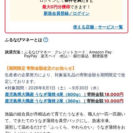
ログインして
条件を満たすと
最大0円分獲得
できます！
新規会員登録／ログイン
使える店舗・サービス一覧
ふるなびマネーとは
決済方法：
ふるなびマネー
クレジットカード
Amazon Pay
PayPay
楽天ペイ
d払い
銀行振込
郵便振替
【期間限定 寄附金額改定のお知らせ】
生産者の企業努力により、対象返礼品の寄附金額を期間限定で改
定しております。
※対象期間：2026年8月1日（土）～9月30日（水）
鹿児島県大隅産 うなぎ蒲焼 4尾（600g）
｜寄附金額
18,000円
鹿児島県大隅産 うなぎ蒲焼 2尾（360g）
｜寄附金額
10,000円
漁協の組合員が丹精込めて育てたうなぎを、職人が一匹一匹捌い
て、できたてのうなぎ蒲焼を真空パックにし、急速冷凍。
湯煎して温めるだけで「ふっくら、やわらかい」うなぎ蒲焼をお