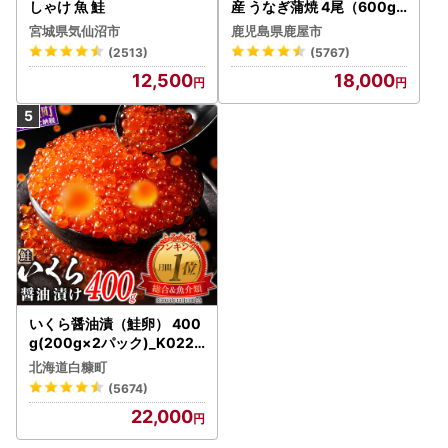
しゃけ 魚 鮭
産 うなぎ蒲焼 4尾（600g
） KN007-004-04-cp18
宮城県気仙沼市
鹿児島県鹿屋市
うなぎ 鰻 魚 惣菜 総菜
(2513)
(5767)
12,500
18,000
いくら醤油漬（鮭卵） 400
g(200g×2パック)_K022-
1676
北海道白糠町
(5674)
22,000