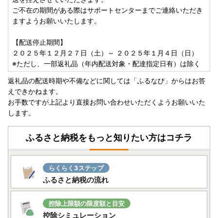
支払方法が口座振込の場合、口座名義人と販売事業者名が異
ご不在の期間がある際はサポートセンターまでご連絡いただき
なる。
ますようお願いいたします。
寄附金額を割引することや値引きすることを宣伝文句にして
いる。（※）
【配送停止期間】
※ふるさと納税を受けた地方公共団体が返礼品を送ることは
２０２５年１２月２７日（土）～ ２０２５年１月４日（日）
ありますが、寄附金額を割引することや値引きすることはあ
※ただし、一部返礼品（年内配送対象・配達指定日有）は除く
りません。
返礼品の配送時期や不備などに関しては「ふるなび」からはお答
えできかねます。
■■■■■■■■■■■■■■■■■■■■■■■■■■■■
お手数ですが上記より直接お問い合わせいただくようお願いいた
■ いかなる場合も寄附のキャンセルはできません。
します。
■
■■■■■■■■■■■■■■■■■■■■■■■■■■■■
ふるさと納税をもっと知りたい方はコチラ
【注意事項】
●鹿屋市に寄附をしていただいた方を対象に、返礼品をお送
りします。
らくらく3ステップ
（鹿屋市内にお住まいの方には返礼品はお送りしていませ
ふるさと納税の流れ
ん。予めご了承ください。）
● 返礼品の発送は、取扱事業者の準備が整い次第、順次発
控除上限額の限度額と目安
送いたします。
控除シミュレーション
返礼品よってお届け時期が異なります。返礼品ごとの【発