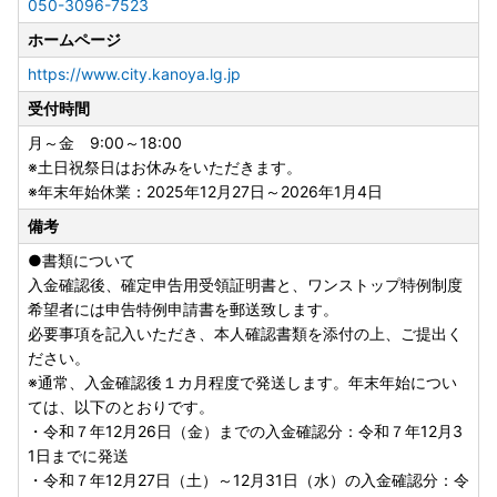
050-3096-7523
状況です。
ホームページ
※何卒ご理解いただき、 今後も鹿屋市の応援をお願いいたし
ます。
https://www.city.kanoya.lg.jp
受付時間
―――――――――――――――――――――――――――
月～金 9:00～18:00
―――――――――――――――――――
※土日祝祭日はお休みをいただきます。
※年末年始休業：2025年12月27日～2026年1月4日
→→鹿屋市おすすめ！うなぎ特集はこちらから←←
→→鹿屋市おすすめ！毎月29日は「肉の日」！肉特集はこち
備考
らから←←
●書類について
入金確認後、確定申告用受領証明書と、ワンストップ特例制度
―――――――――――――――――――――――――――
希望者には申告特例申請書を郵送致します。
―――――――――――――――――――
必要事項を記入いただき、本人確認書類を添付の上、ご提出く
ださい。
【 重要 】本市特設サイトを装った「なりすましメール」に
※通常、入金確認後１カ月程度で発送します。年末年始につい
関する注意喚起
ては、以下のとおりです。
本市特設サイトのメールアドレスを装った「なりすましメー
・令和７年12月26日（金）までの入金確認分：令和７年12月3
ル」が、本市以外のメールサーバーより発信されている事実
1日までに発送
を確認いたしました。
・令和７年12月27日（土）～12月31日（水）の入金確認分：令
これらは本市になりすまして送信された迷惑メールであるた