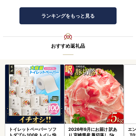
ランキングをもっと見る
おすすめ返礼品
トイレットペーパー ソフ
2026年9月にお届け 訳あ
エン
トダブル 100R トイレ 快
り 宮崎県産 豚切落し 5kg
_T0