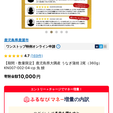
鹿児島県鹿屋市
ワンストップ特例オンライン申請
e
ま
自
4.7
(169件)
【期間・数量限定】鹿児島県大隅産 うなぎ蒲焼 2尾（360g）
KN007-002-04-cp 魚 鰻
10,000
寄附金額
エントリー＋チャージでマネー増量！
増量の内訳