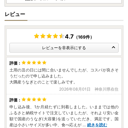
送期日】欄を必ずご覧ください。
※ 年末年始や繁忙期のお申込みは、通常より発送にお時間
レビュー
をいただいております。
※ 配送業者の指定はできません。
● お受け取り後は速やかに中身をご確認下さい
4.7
※万全を期して返礼品をお届けしていますが、万が一不備
（169件）
等があった場合は、返礼品到着から2日以内に、写真（画
レビューを非表示にする
像）を添付のうえ電子メールにてお問い合わせ先までご連絡
ください。
※日数が経ったものに関しましてはご対応いたしかねま
す。ご了承の上、お申し込み下さい。
土用の丑の日には間に合いませんでしたが、コスパが良さそ
● お届け日の指定はお受けしておりません。長期不在のご
うだったので申し込みました。
予定があれば備考欄にご入力ください。
大隅産うなぎとのことで楽しみです。
● 長期不在等により返礼品をお受取りいただけなかった場
2026年08月01日 神奈川県在住
合、再発送はできません。
● 返礼品発送前の個別連絡はいたしかねます。
● 入金確認時、返礼品発送時、ワンストップ申請書の到着
申し込み後、1か月経たずに到着しました。いままでは他の
時に自動配信メールにてお知らせいたします。
ふるさと納税サイトで注文していましたが、それより安い金
● 迷惑メール対策をされている方は、「@trustbank.co.j
額で国産のうなぎ(大容量)を送っていただき、満足です。国
産は小さいサイズが多い中、食べ応えが
p」「@kanoya-furusato.jp」「@city.kanoya.lg.jp」「@ka
...
続きを読む