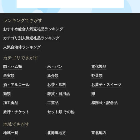
ランキングでさがす
おすすめ総合人気返礼品ランキング
カテゴリ別人気返礼品ランキング
人気自治体ランキング
カテゴリでさがす
肉・ハム類
米・パン
電化製品
果実類
魚介類
野菜類
酒・アルコール
お茶・飲料
お菓子・スイーツ
麺類
雑貨・日用品
卵
加工食品
工芸品
感謝状・記念品
旅行・チケット
セット類 その他
地域でさがす
地域一覧
北海道地方
東北地方