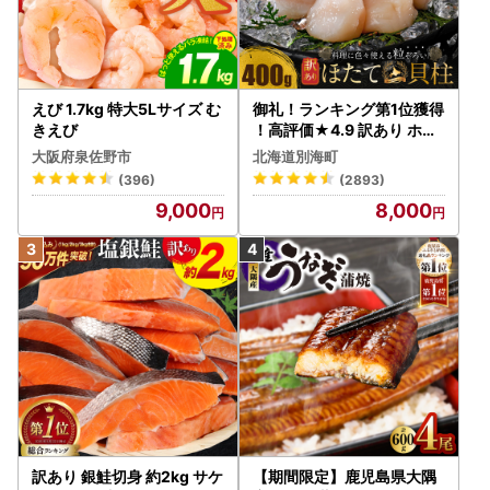
えび 1.7kg 特大5Lサイズ む
御礼！ランキング第1位獲得
きえび
！高評価★4.9 訳あり ホタ
テ 400g（ほたて 帆立 貝柱
大阪府泉佐野市
北海道別海町
冷凍 ）
(396)
(2893)
9,000
8,000
訳あり 銀鮭切身 約2kg サケ
【期間限定】鹿児島県大隅