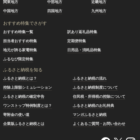
関東地方
中部地方
近畿地方
中国地方
四国地方
九州地方
おすすめ特集でさがす
おすすめ特集一覧
訳あり返礼品特集
担当者おすすめ特集
定期便特集
地元が誇る家電特集
日用品・消耗品特集
ふるなび限定特集
ふるさと納税を知る
ふるさと納税とは？
ふるさと納税の流れ
控除上限額シミュレーション
ふるさと納税制度について
ふるさと納税の確定申告
住民税・所得税の控除について
ワンストップ特例制度とは？
ふるさと納税のお礼特典
寄附金の使い道
マンガふるさと納税
企業版ふるさと納税とは
よくあるご質問・お問い合わせ