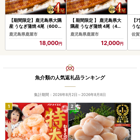
【期間限定】鹿児島県大隅
【 期間限定 】 鹿児島県大
【
産 うなぎ蒲焼 4尾（600g
隅産 うなぎ蒲焼 4尾（400
うな
） KN007-004-04-cp18
g） KN007-023 うなぎ
切り
鹿児島県鹿屋市
鹿児島県鹿屋市
佐賀
うなぎ 鰻 魚 惣菜 総菜
鰻 魚 惣菜 総菜
18,000
12,000
魚介類の人気返礼品ランキング
集計期間：2026年8月2日～2026年8月8日