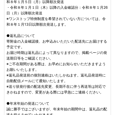
和８年１月５日（月）以降順次発送
め、本市から送信されたものではございません。
・令和８年１月１日（木）以降の入金確認分：令和８年１月26
本市におきましては、不正アクセスの防止など情報セキュリ
日（月）以降順次発送
ティには十分注意しておりますが、引き続き、対策を強化し
※ワンストップ特例制度を希望されていない方については、令
てまいりますので、ご理解とご協力をお願い申し上げます。
和８年１月13日以降順次発送します。
【ふるさと納税の偽サイトに注意！！】
●返礼品について
地方公共団体のふるさと納税を装った偽のサイトが複数開設
寄附金の入金確認後、お申込みいただいた配送先にお届けする
されていることが分かっています。
予定です。
「割引」や「値引き」といった言葉には気を付けてくださ
お届け時期は返礼品によって異なりますので、掲載ページの発
い。 また、いつもと違う受付サイトを使う場合、振込先が
送期日等をご確認ください。
地方公共団体の指定するところになっているか、個人の名義
※ご不在期間がある際は、お早めにお知らせいただきますよう
になっていないかなどを確認してください。
お願いいたします。
インターネットによる地方公共団体のふるさと納税受付サイ
※返礼品発送前の個別連絡はいたしかねます。返礼品発送時に
トは、地方公共団体ごとに、指定されています。 気になる
自動配信メールにて通知いたします。
ことがあれば、寄附先の地方公共団体に確認してください。
※送り状発行後の配送先変更、長期不在に伴う再送等は対応で
きかねますので、変更がある際には早急にご連絡ください。
以下のような構成のサイトにはご注意ください。
地方公共団体の住所や連絡先、メールアドレスなどの記載が
●年末年始の発送について
ない。 会社の住所、電話番号及びメールアドレスの記載が
誠に勝手ではございますが、年末年始の期間中は、返礼品の配
ない。（フリーメールの場合は注意！）
送を控えさせていただきます。