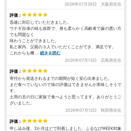
noya.furusato-lg.jp」からのお知らせメールが受信できるよ
2026年07月26日 大阪府在住
うに設定してください。
● メールアドレスは正確にご入力ください。
迅速に対応していただきました。
● 熨斗・包装・名入れはお受けしておりません。
ウナギ自体の味も抜群で、身も柔らかく高齢者で歯の悪い方
● 入金確認後、確定申告用受領証明書と、ワンストップ特
でも問題なく
例制度希望者には申告特例申請書を寄附翌日から土日祝を除
味わうことができました。
く1ヶ月以内に郵送致します。
私と家内、父親の３人でいただくことができ、満足です。
必要事項を記入いただき、本人確認書類を添付の上、ご
これからも機
...
続きを読む
提出ください。
2026年07月13日 広島県在住
《 寄附金税額控除に係る申告特例申請書（以下、ワンスト
ップ特例申請）の取扱いについて 》
寄付から発送されるまでの期間が短く安心出来ました。
鹿屋市では、ワンストップ特例申請の受付業務を外部委託し
まだ食べていないので味の評価はできませんが美味しそうで
ております。
す。
それに伴い、ワンストップ特例申請書を提出された方には、
土用の丑の日に家族で食べようと思ってます。ありがとうご
受付済通知および不備のご連絡をメールにてお知らせしてお
ざいました。
ります。
2026年07月12日 秋田県在住
迷惑メール対策をされている方は、「@city.kanoya.lg.jp」
「@kanoya.furusato-lg.jp」からのメールが受信できるよう
に設定をお願いします。
申し込み後、2か月ほどで到着しました。ふるなびWEEK対象