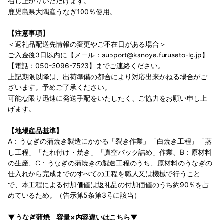
召し上がりいただけます。
鹿児島県大隅産うなぎ100％使用。
【注意事項】
＜返礼品配送先情報の変更やご不在日がある場合＞
ご入金後3日以内に【メール：support@kanoya.furusato-lg.jp】
【電話：050-3096-7523】までご連絡ください。
上記期限以降は、出荷準備の都合により対応出来かねる場合がご
ざいます。予めご了承ください。
可能な限り迅速に発送手配をいたしたく、ご協力をお願い申し上
げます。
【地場産品基準】
A：うなぎの蒲焼き製造にかかる「裂き作業」「白焼き工程」「蒸
し工程」「たれ付け・焼き」「真空パック詰め」作業、B：原材料
の生産、C：うなぎの蒲焼きの製造工程のうち、原材料のうなぎの
仕入れから完成までのすべての工程を職人又は機械で行うこと
で、本工程による付加価値は返礼品の付加価値のうち約90％を占
めているため。（告示第5条第3号に該当）
▼うなぎ蒲焼 容量×内容違いはこちら▼