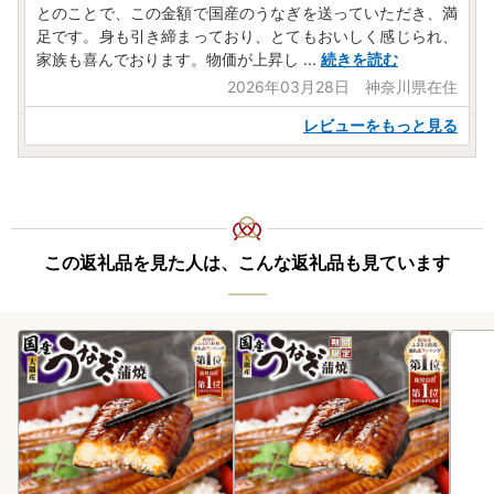
とのことで、この金額で国産のうなぎを送っていただき、満
【ワンストップ特例申請書送付先】
足です。身も引き締まっており、とてもおいしく感じられ、
〒897-0006
家族も喜んでおります。物価が上昇し
...
続きを読む
住所：鹿児島県南さつま市加世田本町41-7
2026年03月28日 神奈川県在住
宛先：鹿屋市ふるさと納税サポートセンター 宛
※鹿屋市では、ワンストップ特例申請受付を外部委託してい
レビューをもっと見る
ます。
この返礼品を見た人は、こんな返礼品も見ています