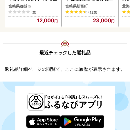
速〔12-I5-TP100-R〕
C325-2506-2609
宮崎県都城市
宮崎県新富町
北海
(0)
(120)
12,000
23,000
最近チェックした返礼品
返礼品詳細ページの閲覧で、ここに履歴が表示されます。