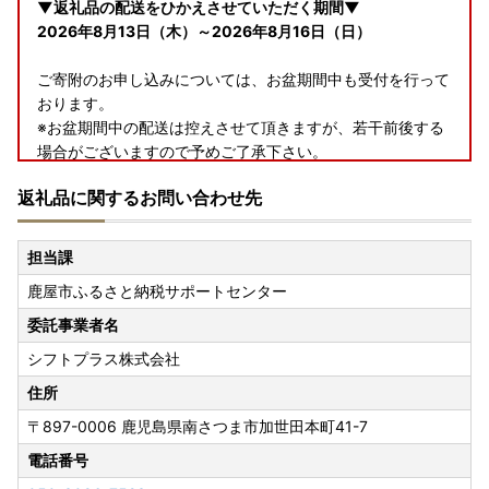
▼返礼品の配送をひかえさせていただく期間▼
2026年8月13日（木）～2026年8月16日（日）
ご寄附のお申し込みについては、お盆期間中も受付を行って
おります。
※お盆期間中の配送は控えさせて頂きますが、若干前後する
場合がございますので予めご了承下さい。
返礼品に関するお問い合わせ先
―――――――――――――――――――――――――――
―――――――――――――――――――
担当課
＜鹿児島県鹿屋市より大切なお知らせ＞
鹿屋市ふるさと納税サポートセンター
【10月1日(木)より寄附額改定予定】
委託事業者名
シフトプラス株式会社
本年10月の募集経費基準の改正にむけて、
予告なく寄附額及
び容量の変更をすることがございます。
住所
突然の変更の場合もございますのでご了承ください。
〒897-0006
鹿児島県南さつま市加世田本町41-7
電話番号
※今後4年間、多数の返礼品で寄附額等の見直しが続くな
か、適正運用に伴う体制上の都合により 事前告知が困難な