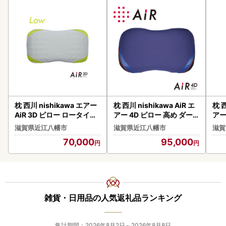
枕 西川 nishikawa エアー
枕 西川 nishikawa AiR エ
枕 西
AiR 3D ピロー ロータイプ
アー 4D ピロー 高め ダー
アー
グレー 低め P214W 枕
クブルー P236W 枕
ー 
滋賀県近江八幡市
滋賀県近江八幡市
滋賀
70,000
95,000
雑貨・日用品の人気返礼品ランキング
集計期間：2026年8月2日～2026年8月8日