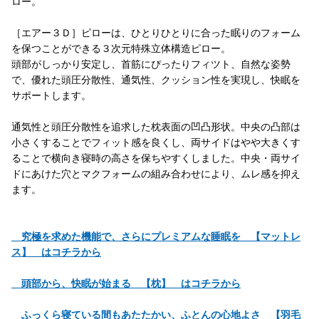
ロー。
［エアー３Ｄ］ピローは、ひとりひとりに合った眠りのフォーム
を保つことができる３次元特殊立体構造ピロー。
頭部がしっかり安定し、首筋にぴったりフィツト、自然な姿勢
で、優れた頭圧分散性、通気性、クッション性を実現し、快眠を
サポートします。
通気性と頭圧分散性を追求した枕表面の凹凸形状。中央の凸部は
小さくすることでフィット感を良くし、両サイドはやや大きくす
ることで横向き寝時の高さを保ちやすくしました。中央・両サイ
ドにあけた穴とマクフォームの組み合わせにより、ムレ感を抑え
ます。
究極を求めた機能で、さらにプレミアムな睡眠を 【マットレ
ス】 はコチラから
頭部から、快眠が始まる 【枕】 はコチラから
ふっくら寝ている間もあたたかい、ふとんの心地よさ 【羽毛