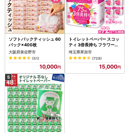
ソフトパックティッシュ 60
トイレットペーパー スコッ
パック×400枚
ティ 3倍長持ち フラワーパ
ック 4ロール×6P
大阪府泉佐野市
埼玉県草加市
(51)
(728)
10,000
15,000