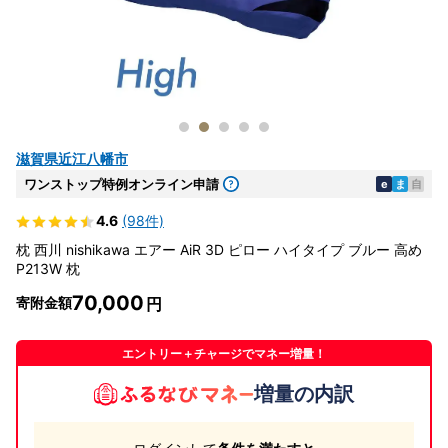
滋賀県近江八幡市
ワンストップ特例オンライン申請
e
ま
自
4.6
(98件)
枕 西川 nishikawa エアー AiR 3D ピロー ハイタイプ ブルー 高め
P213W 枕
70,000
寄附金額
エントリー＋チャージでマネー増量！
増量の内訳