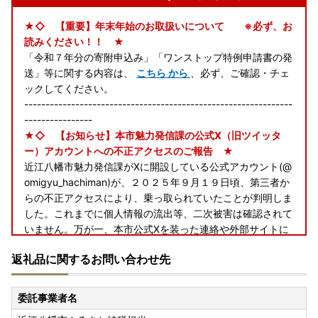
★◇ 【重要】年末年始のお取扱いについて ※必ず、お
読みください！！ ★
「令和７年分の寄附申込み」「ワンストップ特例申請書の発
送」等に関する内容は、
こちら から
、必ず、ご確認・チェ
ックしてください。
---------------------------------------------------------------
----------------
★◇ 【お知らせ】本市魅力発信課の公式X（旧ツイッタ
ー）アカウントへの不正アクセスのご報告 ★
近江八幡市魅力発信課がXに開設している公式アカウント(@
omigyu_hachiman)が、２０２５年９月１９日頃、第三者か
らの不正アクセスにより、乗っ取られていたことが判明しま
した。これまでに個人情報の流出等、二次被害は確認されて
いません。万が一、本市公式Xを装った連絡や外部サイトに
誘導するURLが付いたダイレクトメッセージ等が届いた場合
返礼品に関するお問い合わせ先
には開かないようご注意願います。 Ｘ社には、乗っ取ら
れた旨の報告と解決を依頼中です。 関係者の皆さま、フ
ォロアーの皆さまにはご心配とご迷惑をおかけし、深くお詫
委託事業者名
び申し上げます。