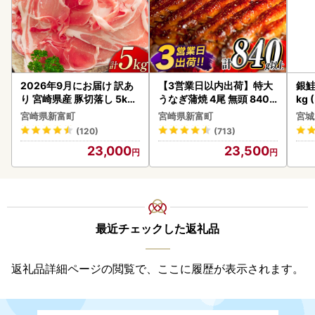
2026年9月にお届け 訳あ
【3営業日以内出荷】特大
銀鮭
り 宮崎県産 豚切落し 5kg
うなぎ蒲焼 4尾 無頭 840g
kg 
C325-2506-2609
以上 C388-840-3D
宮崎県新富町
宮崎県新富町
宮城
(120)
(713)
23,000
23,500
最近チェックした返礼品
返礼品詳細ページの閲覧で、ここに履歴が表示されます。