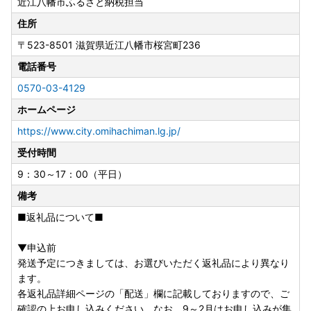
近江八幡市ふるさと納税担当
---------------------------------------------------------------
----------------
住所
★◇ 長期不在期間がある場合 ★
〒523-8501
滋賀県近江八幡市桜宮町236
長期不在期間がある場合は、お申込みいただいた後に必ず以
下のメールアドレス又はふるさと納税コールセンターまでご
電話番号
連絡ください。
0570-03-4129
city-omihachiman@dune.ocn.ne.jp
ホームページ
https://www.city.omihachiman.lg.jp/
受付時間
9：30～17：00（平日）
備考
■返礼品について■
▼申込前
発送予定につきましては、お選びいただく返礼品により異なり
ます。
各返礼品詳細ページの「配送」欄に記載しておりますので、ご
確認の上お申し込みください。なお、9～2月はお申し込みが集