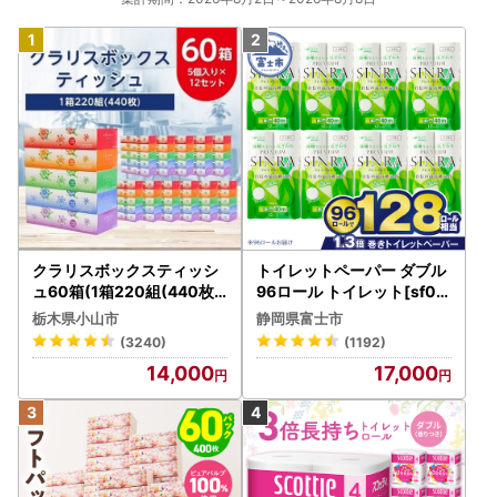
クラリスボックスティッシ
トイレットペーパー ダブル
ュ60箱(1箱220組(440枚))
96ロール トイレット[sf00
(5個入り×12セット)【配送
1-012]
栃木県小山市
静岡県富士市
不可地域：離島・沖縄県】
(3240)
(1192)
【1256759】
14,000
17,000