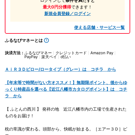
ログインして
条件を満たすと
最大0円分獲得
できます！
新規会員登録／ログイン
使える店舗・サービス一覧
ふるなびマネーとは
決済方法：
ふるなびマネー
クレジットカード
Amazon Pay
PayPay
楽天ペイ
d払い
ＡｉＲ３Ｄピロー/ロータイプ（グレー）は コチラ から
【年末等で時間がない方オススメ！】無期限ポイント、後からゆ
っくり特産品を選べる【近江八幡市カタログポイント】は コチ
ラ から
【 ふとんの西川 】 発祥の地 近江八幡市内の工場で生産された
ものをお届け！
枕の常識が変わる。頭部から、快眠が始まる。［エアー３Ｄ］ピ