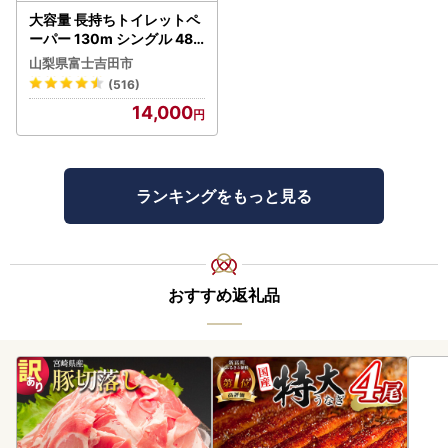
大容量 長持ちトイレットペ
ーパー 130m シングル 48R
芯なし 3倍巻 トイレット
山梨県富士吉田市
(516)
14,000
ランキングをもっと見る
おすすめ返礼品