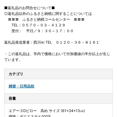
■返礼品のお問合せについて■
◎返礼品以外のふるさと納税に関することについては
〓〓〓 ふるさと納税コールセンター 〓〓〓
TEL：０５７０－０３－４１２９
受付： 平日／９：３０～１７：００
返礼品発送業者：西川㈱ TEL ０１２０－３６－８１６１
・この返礼品は、市内で価格において付加価値の半分以上が生じ
ています。
カテゴリ
雑貨・日用品
枕
容量
エアー３Dピロー 高め サイズ (61×34×13㎝)
側地；ポリエステル100%