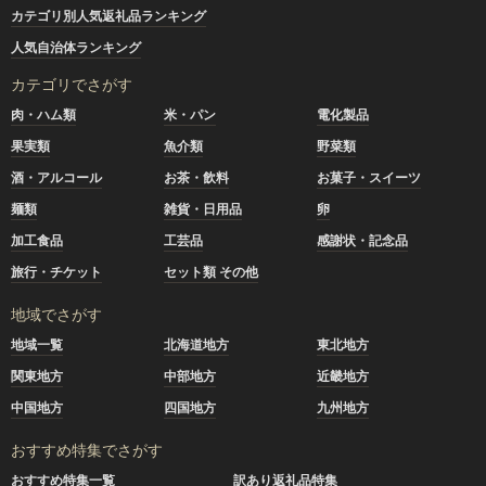
カテゴリ別人気返礼品ランキング
人気自治体ランキング
カテゴリでさがす
肉・ハム類
米・パン
電化製品
果実類
魚介類
野菜類
酒・アルコール
お茶・飲料
お菓子・スイーツ
麺類
雑貨・日用品
卵
加工食品
工芸品
感謝状・記念品
旅行・チケット
セット類 その他
地域でさがす
地域一覧
北海道地方
東北地方
関東地方
中部地方
近畿地方
中国地方
四国地方
九州地方
おすすめ特集でさがす
おすすめ特集一覧
訳あり返礼品特集