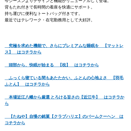
今シーズンよりデザインと機能がリニューアルして登場。
背もたれ付きで長時間の着座を快適にサポート。
持ち運びに便利なトートバッグ付きです。
最近ではテレワーク・在宅勤務用として大好評。
究極を求めた機能で、さらにプレミアムな睡眠を 【マットレ
ス】 はコチラから
頭部から、快眠が始まる 【枕】 はコチラから
ふっくら寝ている間もあたたかい、ふとんの心地よさ 【羽毛
ふとん】 はコチラから
本場近江八幡から厳選 とろける旨さの【近江牛】 はコチラか
ら
【たねや】自慢の銘菓【クラブハリエ】のバームクーヘン は
コチラから