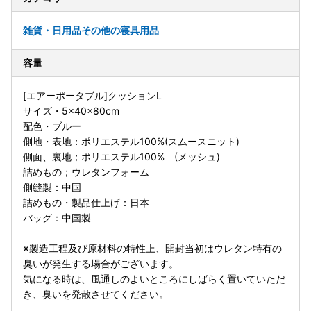
雑貨・日用品
その他の寝具用品
容量
[エアーポータブル]クッションL
サイズ・5×40×80cm
配色・ブルー
側地・表地：ポリエステル100%(スムースニット)
側面、裏地；ポリエステル100% (メッシュ)
詰めもの；ウレタンフォーム
側縫製：中国
詰めもの・製品仕上げ：日本
バッグ：中国製
※製造工程及び原材料の特性上、開封当初はウレタン特有の
臭いが発生する場合がございます。
気になる時は、風通しのよいところにしばらく置いていただ
き、臭いを発散させてください。