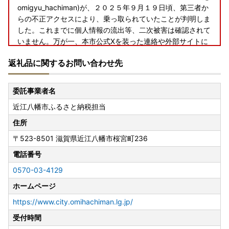
omigyu_hachiman)が、２０２５年９月１９日頃、第三者か
らの不正アクセスにより、乗っ取られていたことが判明しま
した。これまでに個人情報の流出等、二次被害は確認されて
いません。万が一、本市公式Xを装った連絡や外部サイトに
誘導するURLが付いたダイレクトメッセージ等が届いた場合
返礼品に関するお問い合わせ先
には開かないようご注意願います。 Ｘ社には、乗っ取ら
れた旨の報告と解決を依頼中です。 関係者の皆さま、フ
ォロアーの皆さまにはご心配とご迷惑をおかけし、深くお詫
委託事業者名
び申し上げます。
近江八幡市ふるさと納税担当
---------------------------------------------------------------
----------------
住所
★◇ 長期不在期間がある場合 ★
〒523-8501
滋賀県近江八幡市桜宮町236
長期不在期間がある場合は、お申込みいただいた後に必ず以
下のメールアドレス又はふるさと納税コールセンターまでご
電話番号
連絡ください。
0570-03-4129
city-omihachiman@dune.ocn.ne.jp
ホームページ
https://www.city.omihachiman.lg.jp/
受付時間