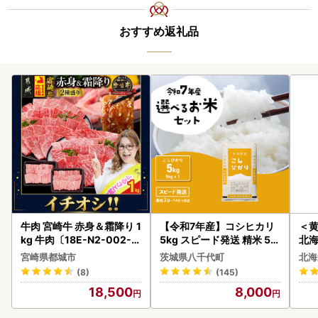
おすすめ返礼品
牛肉 宮崎牛 赤身＆霜降り 1
【令和7年産】コシヒカリ
＜
kg 牛肉〔18E-N2-002-1
5kg スピード発送 精米 5k
北海
kg-S4A6-CF〕
g x 1袋 白米 茨城県 八千代
20
宮崎県都城市
茨城県八千代町
北海
町
(8)
(145)
18,500
8,000