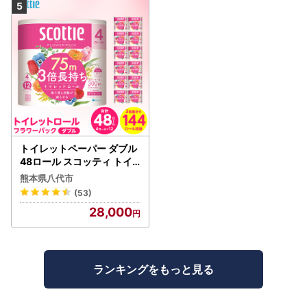
トイレットペーパー ダブル
48ロール スコッティ トイ
レット
熊本県八代市
(53)
28,000
ランキングをもっと見る