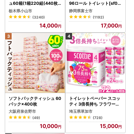
ュ60箱(1箱220組(440枚))
96ロール トイレット[sf00
(5個入り×12セット)【配送
1-012]
栃木県小山市
静岡県富士市
不可地域：離島・沖縄県】
(3240)
(1192)
【1256759】
14,000
17,000
ソフトパックティッシュ 60
トイレットペーパー スコッ
パック×400枚
ティ 3倍長持ち フラワーパ
ック 4ロール×6P
大阪府泉佐野市
埼玉県草加市
(49)
(728)
10,000
15,000