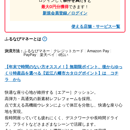
ログインして
条件を満たすと
最大0円分獲得
できます！
新規会員登録／ログイン
使える店舗・サービス一覧
ふるなびマネーとは
決済方法：
ふるなびマネー
クレジットカード
Amazon Pay
PayPay
楽天ペイ
d払い
【年末で時間のない方オススメ！】無期限ポイント、後からゆっ
くり特産品を選べる【近江八幡市カタログポイント】は コチ
ラ から
快適な座り心地が維持する［エアー］クッション。
高弾力・高通気の新素材レフレフォームを採用。
点で支える高機能ウレタンによって体圧を分散し、快適な座り心
地を実現。
長時間座っていても疲れにくく、デスクワークや長時間ドライ
ブ、フライトなどさまざまなシーンで活躍します。