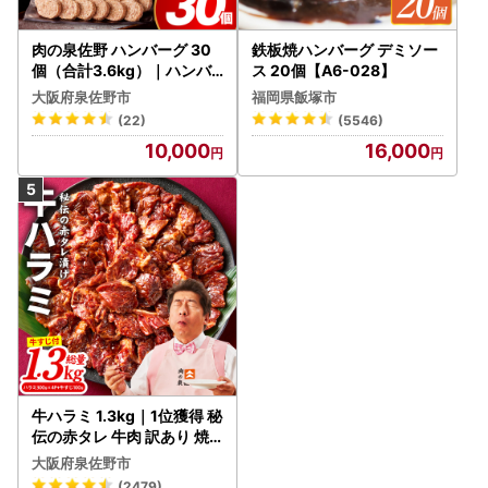
肉の泉佐野 ハンバーグ 30
鉄板焼ハンバーグ デミソー
個（合計3.6kg）｜ハンバ
ス 20個【A6-028】
ーグ 訳あり 黒毛和牛×なに
大阪府泉佐野市
福岡県飯塚市
わポーク
(22)
(5546)
10,000
16,000
牛ハラミ 1.3kg｜1位獲得 秘
伝の赤タレ 牛肉 訳あり 焼
肉 BBQ
大阪府泉佐野市
(2479)