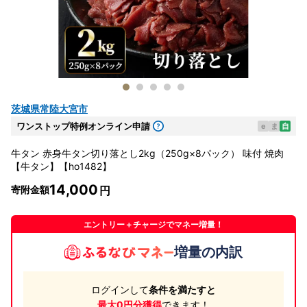
茨城県常陸大宮市
ワンストップ特例オンライン申請
e
ま
自
牛タン 赤身牛タン切り落とし2kg（250g×8パック） 味付 焼肉
【牛タン】【ho1482】
14,000
寄附金額
エントリー＋チャージでマネー増量！
増量の内訳
ログインして
条件を満たすと
最大0円分獲得
できます！