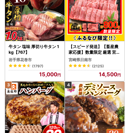
牛タン 塩味 厚切り牛タン 1
【スピード発送】【畜産農
kg【767】
家応援】数量限定 厳選 宮崎
牛 赤身 焼肉 計800g FN-Li
岩手県花巻市
宮崎県日南市
mited-PR_BDV5-26-2W
(1797)
(2125)
15,000
14,500