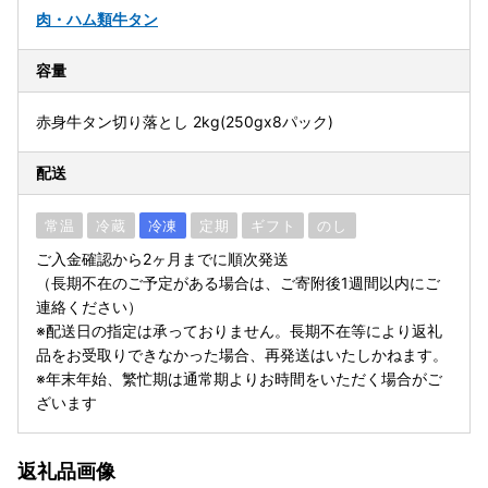
肉・ハム類
牛タン
容量
赤身牛タン切り落とし 2kg(250gx8パック)
配送
常温
冷蔵
冷凍
定期
ギフト
のし
ご入金確認から2ヶ月までに順次発送
（長期不在のご予定がある場合は、ご寄附後1週間以内にご
連絡ください）
※配送日の指定は承っておりません。長期不在等により返礼
品をお受取りできなかった場合、再発送はいたしかねます。
※年末年始、繁忙期は通常期よりお時間をいただく場合がご
ざいます
返礼品画像