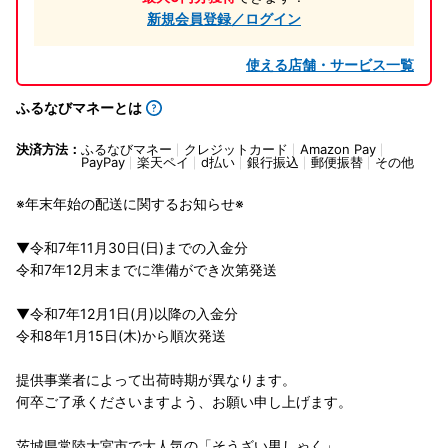
新規会員登録／ログイン
使える店舗・サービス一覧
ふるなびマネーとは
決済方法：
ふるなびマネー
クレジットカード
Amazon Pay
PayPay
楽天ペイ
d払い
銀行振込
郵便振替
その他
※年末年始の配送に関するお知らせ※
▼令和7年11月30日(日)までの入金分
令和7年12月末までに準備ができ次第発送
▼令和7年12月1日(月)以降の入金分
令和8年1月15日(木)から順次発送
提供事業者によって出荷時期が異なります。
何卒ご了承くださいますよう、お願い申し上げます。
茨城県常陸大宮市で大人気の「そうざい男しゃく」。