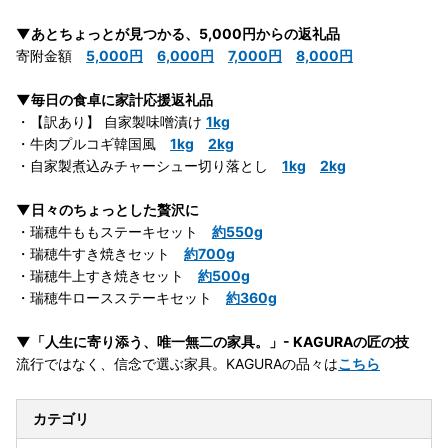
▼あとちょっとが見つかる、5,000円からの返礼品
寄附金額
5,000円
6,000円
7,000円
8,000円
▼毎日の食卓に家計応援返礼品
・【訳あり】 自家製味噌漬け
1kg
・牛肉プルコギ韓国風
1kg
2kg
・自家製煮込みチャーシュー切り落とし
1kg
2kg
▼日々のちょっとした贅沢に
・瑞穂牛ももステーキセット
約550g
・瑞穂牛すき焼きセット
約700g
・瑞穂牛上すき焼きセット
約500g
・瑞穂牛ロースステーキセット
約360g
▼「人生に寄り添う、唯一無二の家具。」- KAGURAの匠の技
流行ではなく、信念で選ぶ家具。KAGURAの品々は
こちら
カテゴリ