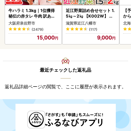
牛ハラミ 1.3kg｜1位獲得
近江野菜詰め合せセット 1.
【予
秘伝の赤タレ 牛肉 訳あり
5㎏～2㎏ 【K002W】 野
から
焼肉 BBQ
菜 旬 新鮮
らい
大阪府泉佐野市
滋賀県近江八幡市
北海
g 
(2479)
(117)
)【
15,000
9,000
最近チェックした返礼品
返礼品詳細ページの閲覧で、ここに履歴が表示されます。