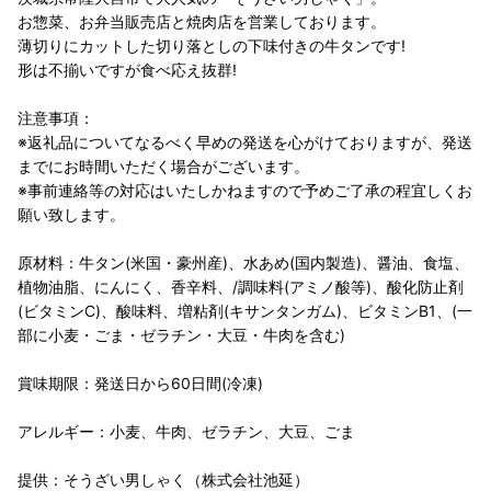
お惣菜、お弁当販売店と焼肉店を営業しております。
薄切りにカットした切り落としの下味付きの牛タンです!
形は不揃いですが食べ応え抜群!
注意事項：
※返礼品についてなるべく早めの発送を心がけておりますが、発送
までにお時間いただく場合がございます。
※事前連絡等の対応はいたしかねますので予めご了承の程宜しくお
願い致します。
原材料：牛タン(米国・豪州産)、水あめ(国内製造)、醤油、食塩、
植物油脂、にんにく、香辛料、/調味料(アミノ酸等)、酸化防止剤
(ビタミンC)、酸味料、増粘剤(キサンタンガム)、ビタミンB1、(一
部に小麦・ごま・ゼラチン・大豆・牛肉を含む)
賞味期限：発送日から60日間(冷凍)
アレルギー：小麦、牛肉、ゼラチン、大豆、ごま
提供：そうざい男しゃく（株式会社池延）