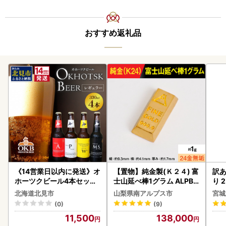
おすすめ返礼品
《14営業日以内に発送》オ
【置物】純金製(Ｋ２４) 富
訳あ
ホーツクビール4本セット
士山延べ棒1グラム ALPBK
り 2
( 飲料 飲み物 お酒 ビール
180
鮭
北海道北見市
山梨県南アルプス市
宮城
クラフトビール 瓶ビール
(0)
(9)
贈答 ギフト 贈り物 お中元
11,500
138,000
御中元 お歳暮 御歳暮 お祝