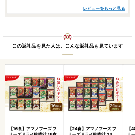
レビューをもっと見る
この返礼品を見た人は、こんな返礼品も見ています
【16食】アマノフーズ フ
【24食】アマノフーズ フ
【4
リーズドライ味噌汁 16食
リーズドライ味噌汁 24食
リー