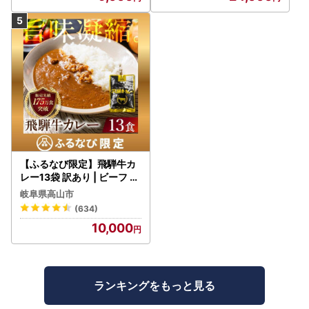
【ふるなび限定】飛騨牛カ
レー13袋 訳あり | ビーフ レ
トルト 訳あり DC006-CP
岐阜県高山市
01 FN-Limited-VO
(634)
10,000
ランキングをもっと見る