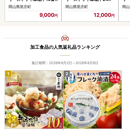
セット （8食×2箱） 200
セット （8食×3箱） 300
48
岡山県里庄町
岡山県里庄町
岡山
M 人気おみそ汁 詰め合わ
M 人気おみそ汁 詰め合わ
30
9,000
12,000
せ お試し 送料無料【ふる
せ 送料無料【ふるさと納
合わ
さと納税・里庄町】
税・里庄町】
ふ
加工食品の人気返礼品ランキング
集計期間：2026年8月2日～2026年8月8日