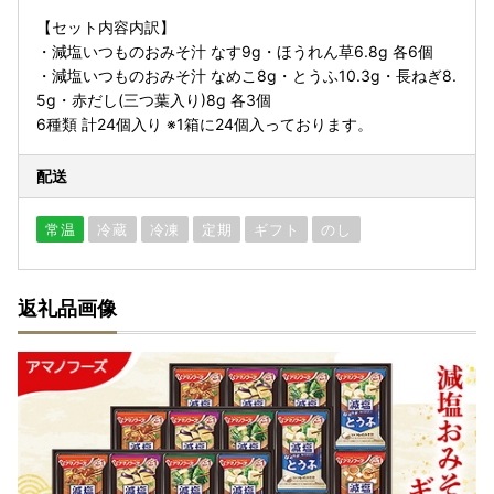
【セット内容内訳】
・減塩いつものおみそ汁 なす9g・ほうれん草6.8g 各6個
・減塩いつものおみそ汁 なめこ8g・とうふ10.3g・長ねぎ8.
5g・赤だし(三つ葉入り)8g 各3個
6種類 計24個入り ※1箱に24個入っております。
配送
常温
冷蔵
冷凍
定期
ギフト
のし
返礼品画像