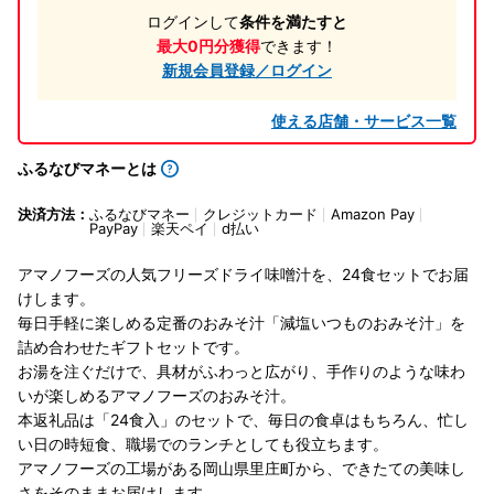
ログインして
条件を満たすと
最大0円分獲得
できます！
新規会員登録／ログイン
使える店舗・サービス一覧
ふるなびマネーとは
決済方法：
ふるなびマネー
クレジットカード
Amazon Pay
PayPay
楽天ペイ
d払い
アマノフーズの人気フリーズドライ味噌汁を、24食セットでお届
けします。
毎日手軽に楽しめる定番のおみそ汁「減塩いつものおみそ汁」を
詰め合わせたギフトセットです。
お湯を注ぐだけで、具材がふわっと広がり、手作りのような味わ
いが楽しめるアマノフーズのおみそ汁。
本返礼品は「24食入」のセットで、毎日の食卓はもちろん、忙し
い日の時短食、職場でのランチとしても役立ちます。
アマノフーズの工場がある岡山県里庄町から、できたての美味し
さをそのままお届けします。