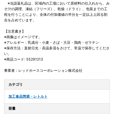
※当該返礼品は、区域内の工場において原材料の仕入れから、み
そ汁の調理、凍結（フリーズ）、乾燥（ドライ）、包装までの工
程を行うことにより、全体の付加価値の半分を一定以上上回る割
合を占めています。
【注意書き】
※画像はイメージです。
※アレルギー：乳成分・小麦・さば・大豆・鶏肉・ゼラチン
※保存方法：直射日光・高温多湿をさけて、常温で保存してくださ
い。
※商品コード: 55291213
事業者：レッドホースコーポレーション株式会社
カテゴリ
加工食品
惣菜・レトルト
容量