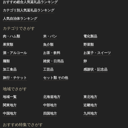
おすすめ総合人気返礼品ランキング
カテゴリ別人気返礼品ランキング
人気自治体ランキング
カテゴリでさがす
肉・ハム類
米・パン
電化製品
果実類
魚介類
野菜類
酒・アルコール
お茶・飲料
お菓子・スイーツ
麺類
雑貨・日用品
卵
加工食品
工芸品
感謝状・記念品
旅行・チケット
セット類 その他
地域でさがす
地域一覧
北海道地方
東北地方
関東地方
中部地方
近畿地方
中国地方
四国地方
九州地方
おすすめ特集でさがす