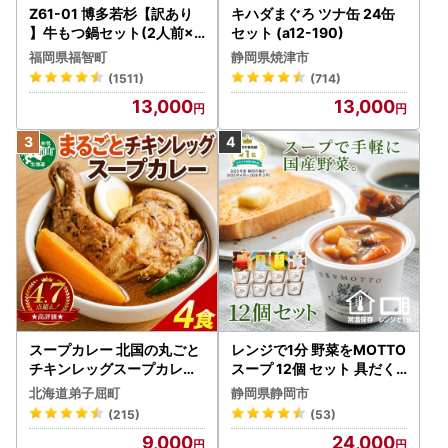
Z61-01 博多若杉【訳あり
キハダまぐろ ツナ缶 24缶
】牛もつ鍋セット(2人前×5
セット (a12-190)
) 10人前 もつ鍋
福岡県福智町
静岡県焼津市
(1511)
(714)
13,000
13,000
スープカレー 北国の丸ごと
レンジで1分 野菜をMOTTO
チキンレッグスープカレー
スープ 12個 セット 具だく
4個 3739
さんスープ 朝食 惣菜 国産
北海道弟子屈町
静岡県静岡市
野菜 常温保存
(215)
(53)
9,000
24,000