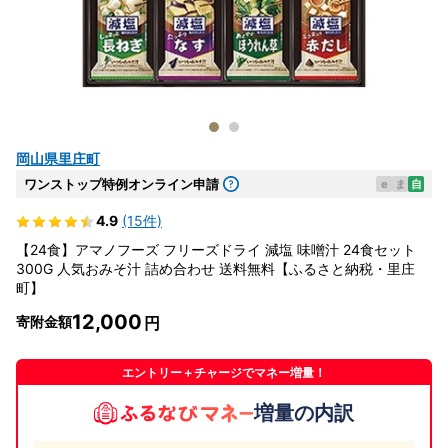
岡山県里庄町
ワンストップ特例オンライン申請
e
ま
自
4.9
(15件)
【24食】アマノフーズ フリーズドライ 減塩 味噌汁 24食セット
300G 人気おみそ汁 詰め合わせ 送料無料【ふるさと納税・里庄
町】
12,000
寄附金額
エントリー＋チャージでマネー増量！
増量の内訳