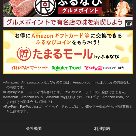
Amazon、Amazon.co.jpおよびそのロゴは、Amazon.com,Inc.またはその関連会社
の商標です。
PayPayマネーライトが付与されます。PayPayマネーライトの出金はできません。
Amazon、Amazon.co.jp、Amazon Payおよびそれらのロゴは、Amazon.com, Inc.
またはその関連会社の商標です。
PayPay、PayPayのロゴ、ペイペイ、Ｐのロゴは、LINEヤフー株式会社の登録商標ま
たは商標です。
会社概要
利用規約