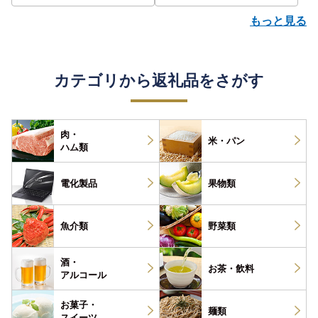
もっと見る
カテゴリから返礼品をさがす
肉・
米・パン
ハム類
電化製品
果物類
魚介類
野菜類
酒・
お茶・
飲料
アルコール
お菓子・
麺類
スイーツ