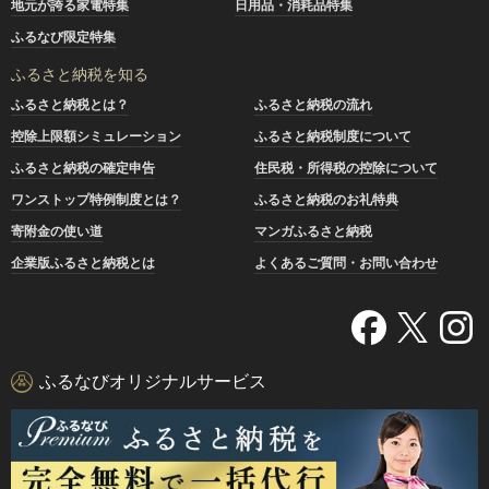
地元が誇る家電特集
日用品・消耗品特集
ふるなび限定特集
ふるさと納税を知る
ふるさと納税とは？
ふるさと納税の流れ
控除上限額シミュレーション
ふるさと納税制度について
ふるさと納税の確定申告
住民税・所得税の控除について
ワンストップ特例制度とは？
ふるさと納税のお礼特典
寄附金の使い道
マンガふるさと納税
企業版ふるさと納税とは
よくあるご質問・お問い合わせ
ふるなびオリジナルサービス