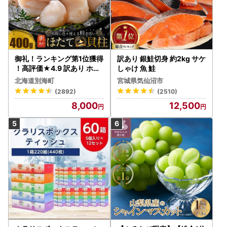
御礼！ランキング第1位獲得
訳あり 銀鮭切身 約2kg サケ
！高評価★4.9 訳あり ホタ
しゃけ 魚 鮭
テ 400g（ほたて 帆立 貝柱
北海道別海町
宮城県気仙沼市
冷凍 ）
(2892)
(2510)
8,000
12,500