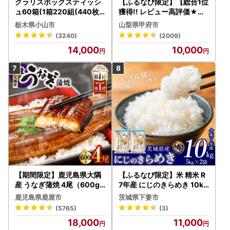
クラリスボックスティッシ
【ふるなび限定】【総合1位
ュ60箱(1箱220組(440枚))
獲得!! レビュー高評価★】
(5個入り×12セット)【配送
〈2026年度配送分〉山梨
栃木県小山市
山梨県甲府市
不可地域：離島・沖縄県】
県産 シャインマスカット 2
(3240)
(2009)
【1256759】
～3房（1.0kg以上）シャイ
14,000
10,000
ン フルーツ FN-Limited-S
P
【期間限定】鹿児島県大隅
【ふるなび限定】米 精米 R
産 うなぎ蒲焼 4尾（600g
7年産 にじのきらめき 10kg
） KN007-004-04-cp18
10月 FN-Limited-PR
鹿児島県鹿屋市
茨城県下妻市
うなぎ 鰻 魚 惣菜 総菜
(5765)
(3)
18,000
11,000