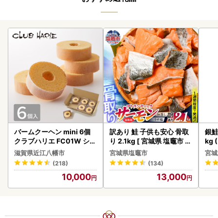
バームクーヘン mini 6個
訳あり 鮭 子供も安心 骨取
銀鮭
クラブハリエ FC01W シェ
り 2.1kg [ 宮城県 塩竈市 ]
kg 
アボックス バウムクーヘ
鮭
滋賀県近江八幡市
宮城県塩竈市
宮城
ン
(218)
(134)
10,000
13,000