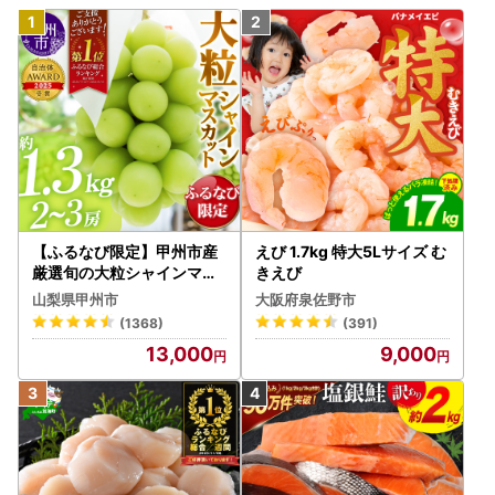
【ふるなび限定】甲州市産
えび 1.7kg 特大5Lサイズ む
厳選旬の大粒シャインマス
きえび
カット 約1.3kg 2～3房【2
山梨県甲州市
大阪府泉佐野市
026年発送】（MG）B12-
(1368)
(391)
472 FN-Limited-VO シャ
13,000
9,000
インマスカット フルーツ