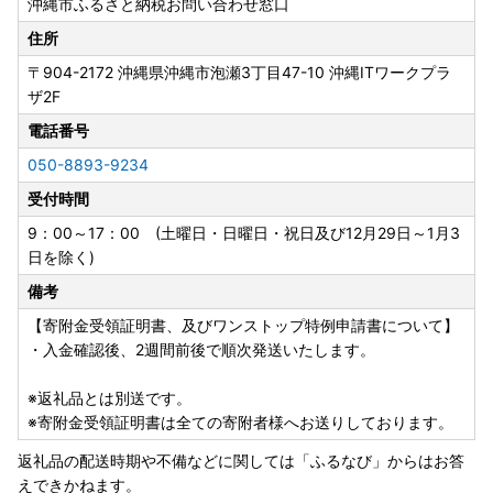
沖縄市ふるさと納税お問い合わせ窓口
沖縄市役所 経済文化部 観光スポーツ振興課 宛
住所
▼▼▼下記よりダウンロード頂けます▼▼▼
〒904-2172
沖縄県沖縄市泡瀬3丁目47-10 沖縄ITワークプラ
ザ2F
・ワンストップ特例申請書
https://okifuru.com/onestop.pdf
電話番号
050-8893-9234
・ワンストップ特例申請 添付書類貼付用紙、記入例
受付時間
https://okifuru.com/onestop_doc.pdf
9：00～17：00 (土曜日・日曜日・祝日及び12月29日～1月3
---------------------------------------------------------------
日を除く)
--
備考
【ふるさと納税の対象となる地方団体の指定について】
【寄附金受領証明書、及びワンストップ特例申請書について】
沖縄市は令和7年9月26日付総務大臣通知「ふるさと納税の
・入金確認後、2週間前後で順次発送いたします。
対象となる地方団体の指定について（通知）」にて、地方税
法（昭和25年法律第226号）第37条の2第2項及び第314条の
※返礼品とは別送です。
7第2項の規定に基づき、ふるさと納税の対象となる地方団体
※寄附金受領証明書は全ての寄附者様へお送りしております。
として指定されました。
返礼品の配送時期や不備などに関しては「ふるなび」からはお答
指定対象期間は、令和7年10月1日から令和8年9月30日まで
えできかねます。
です。