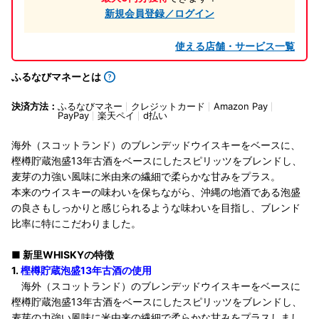
新規会員登録／ログイン
使える店舗・サービス一覧
ふるなびマネーとは
決済方法：
ふるなびマネー
クレジットカード
Amazon Pay
PayPay
楽天ペイ
d払い
海外（スコットランド）のブレンデッドウイスキーをベースに、
樫樽貯蔵泡盛13年古酒をベースにしたスピリッツをブレンドし、
麦芽の力強い風味に米由来の繊細で柔らかな甘みをプラス。
本来のウイスキーの味わいを保ちながら、沖縄の地酒である泡盛
の良さもしっかりと感じられるような味わいを目指し、ブレンド
比率に特にこだわりました。
■ 新里WHISKYの特徴
1.
樫樽貯蔵泡盛13年古酒の使用
海外（スコットランド）のブレンデッドウイスキーをベースに
樫樽貯蔵泡盛13年古酒をベースにしたスピリッツをブレンドし、
麦芽の力強い風味に米由来の繊細で柔らかな甘みをプラスしまし