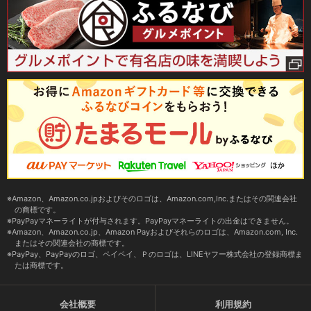
Amazon、Amazon.co.jpおよびそのロゴは、Amazon.com,Inc.またはその関連会社
の商標です。
PayPayマネーライトが付与されます。PayPayマネーライトの出金はできません。
Amazon、Amazon.co.jp、Amazon Payおよびそれらのロゴは、Amazon.com, Inc.
またはその関連会社の商標です。
PayPay、PayPayのロゴ、ペイペイ、Ｐのロゴは、LINEヤフー株式会社の登録商標ま
たは商標です。
会社概要
利用規約