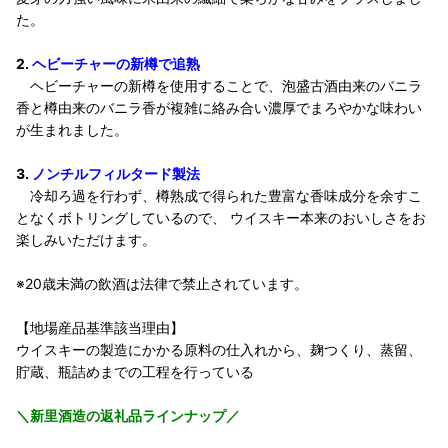
た。
2.
ヘビーチャーの新樽で追熟
ヘビーチャーの新樽を使用することで、泡盛古酒由来のバニラ
香と樽由来のバニラ香が複雑に絡み合い濃厚でまろやかな味わい
が生まれました。
3.
ノンチルフィルタード製法
冷却ろ過を行わず、樽熟成で得られた豊富な香味成分を余すこ
となくボトリングしているので、 ウイスキー本来のおいしさをお
楽しみいただけます。
※20歳未満の飲酒は法律で禁止されています。
【地場産品基準該当理由】
ウイスキーの製造にかかる原料の仕入れから、麹つくり、蒸留、
貯蔵、瓶詰めまでの工程を行っている
＼新里酒造の返礼品ラインナップ／