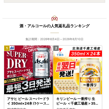
酒・アルコールの人気返礼品ランキング
集計期間：2026年8月4日～2026年8月10日
アサヒ ビール スーパードラ
キリンビール 一番搾り 生
イ 350ml×24本 (1ケース)
ビール ＜千歳工場産＞350
究極の辛口 ＜茨城工場＞ 缶
ml（24本）