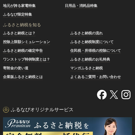
地元が誇る家電特集
日用品・消耗品特集
ふるなび限定特集
ふるさと納税を知る
ふるさと納税とは？
ふるさと納税の流れ
控除上限額シミュレーション
ふるさと納税制度について
ふるさと納税の確定申告
住民税・所得税の控除について
ワンストップ特例制度とは？
ふるさと納税のお礼特典
寄附金の使い道
マンガふるさと納税
企業版ふるさと納税とは
よくあるご質問・お問い合わせ
ふるなびオリジナルサービス