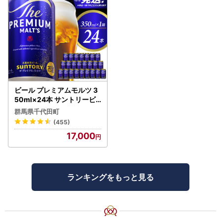
ビール プレミアムモルツ 3
50ml×24本 サントリービ
ール
群馬県千代田町
(455)
17,000
ランキングをもっと見る