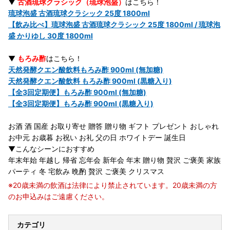
▼
古酒琉球クラシック（琉球泡盛）
はこちら！
琉球泡盛 古酒琉球クラシック 25度 1800ml
【飲み比べ】琉球泡盛 古酒琉球クラシック 25度 1800ml / 琉球泡
盛 かりゆし 30度 1800ml
▼
もろみ酢
はこちら！
天然発酵クエン酸飲料もろみ酢 900ml (無加糖)
天然発酵クエン酸飲料 もろみ酢 900ml (黒糖入り)
【全3回定期便】もろみ酢 900ml (無加糖)
【全3回定期便】もろみ酢 900ml (黒糖入り)
お酒 酒 国産 お取り寄せ 贈答 贈り物 ギフト プレゼント おしゃれ
お中元 お歳暮 お祝い お礼 父の日 ホワイトデー 誕生日
▼こんなシーンにおすすめ
年末年始 年越し 帰省 忘年会 新年会 年末 贈り物 贅沢 ご褒美 家族
パーティ 冬 宅飲み 晩酌 贅沢 ご褒美 クリスマス
※20歳未満の飲酒は法律により禁止されています。20歳未満の方
のお申込みはご遠慮ください。
カテゴリ