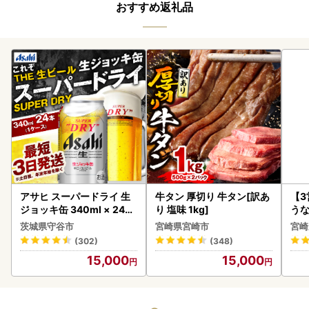
おすすめ返礼品
アサヒ スーパードライ 生
牛タン 厚切り 牛タン[訳あ
【
ジョッキ缶 340ml × 24本
り 塩味 1kg]
うな
(1ケース) ＜茨城工場＞ 缶
以上
茨城県守谷市
宮崎県宮崎市
宮崎
ビール お酒 Asahi 守谷市
(302)
(348)
15,000
15,000