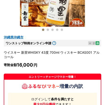
沖縄県沖縄市
ワンストップ特例オンライン申請
e
ま
自
ウイスキー 新里WHISKY 43度 700ml ウィスキー BCAS001 アル
コール
16,000
寄附金額
エントリー＋チャージでマネー増量！
増量の内訳
ログインして
条件を満たすと
最大0円分獲得
できます！