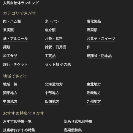
人気自治体ランキング
カテゴリでさがす
肉・ハム類
米・パン
電化製品
果実類
魚介類
野菜類
酒・アルコール
お茶・飲料
お菓子・スイーツ
麺類
雑貨・日用品
卵
加工食品
工芸品
感謝状・記念品
旅行・チケット
セット類 その他
地域でさがす
地域一覧
北海道地方
東北地方
関東地方
中部地方
近畿地方
中国地方
四国地方
九州地方
おすすめ特集でさがす
おすすめ特集一覧
訳あり返礼品特集
担当者おすすめ特集
定期便特集