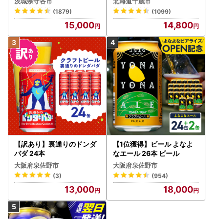
茨城県守谷市
北海道千歳市
ビール Asahi superDRY お
(1879)
(1099)
酒
15,000
14,800
【訳あり】裏通りのドンダ
【1位獲得】ビール よなよ
バダ 24本
なエール 26本 ビール
大阪府泉佐野市
大阪府泉佐野市
(3)
(954)
13,000
18,000