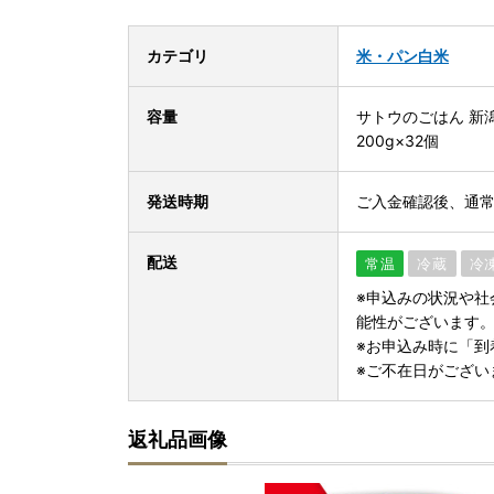
カテゴリ
米・パン
白米
容量
サトウのごはん 新
200g×32個
発送時期
ご入金確認後、通
配送
常温
冷蔵
冷
※申込みの状況や社
能性がございます
※お申込み時に「到
※ご不在日がござい
返礼品画像