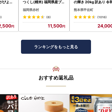
さがびより
つくし(精米) 福岡県産ブラ
の輝き 20kg 訳あり 令
0kg
ンド米 10kg (品番:3X11R7
年産 【価格改定ZS】
福岡県赤村
熊本県甲佐町
)
9)
(8)
(1016)
2,500
11,500
24,00
ランキングをもっと見る
おすすめ返礼品