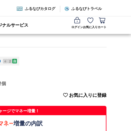
ふるなびカタログ
ふるなびトラベル
ジナルサービス
ログイン
お気に入り
カート
e
ま
自
2個
お気に入りに登録
ャージでマネー増量！
増量の内訳