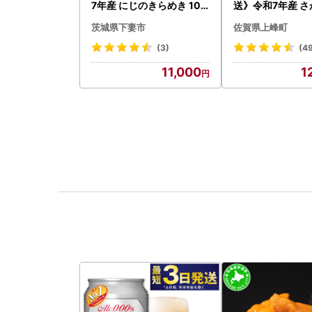
7年産 にじのきらめき 10k
送》令和7年産 
g 10月 FN-Limited-PR
佐賀県産（精米）1
茨城県下妻市
佐賀県上峰町
(3)
(4
11,000
1