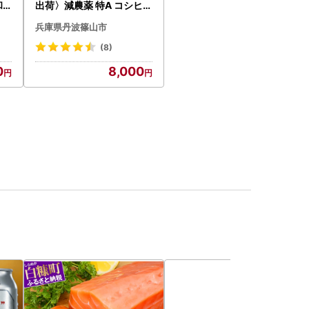
和7
出荷〉減農薬 特A コシヒカ
リ 5kg 丹波篠山産 特別栽
兵庫県丹波篠山市
培米 こしひかり
(8)
0
8,000