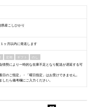
潟県産こしひかり
常１ヶ月以内に発送します
凍
定期
ギフト
のし
会情勢により一時的な在庫不足となり配送が遅延する可
。
着日のご指定」・「曜日指定」はお受けできません。
ましたら備考欄にご入力ください。