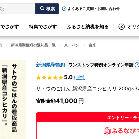
よくあるご質問・お問い合わせ
リでさがす
特集でさがす
ふるさと納税を知る
オリ
方
新潟県聖籠町の返礼品一覧
米・パン
白米
新潟県聖籠町
ワンストップ特例オンライン申請
5.0
(1件)
サトウのごはん 新潟県産コシヒカリ 200g×3
41,000
寄附金額
エントリー＋チ