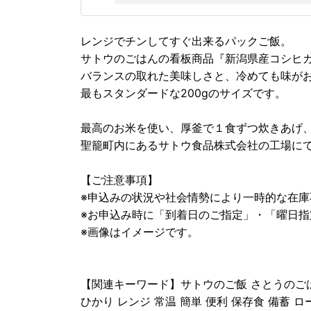
レンジでチンしてすぐ出来るパックご飯。
サトウのごはんの看板商品『新潟県産コシヒ
バランスの取れた美味しさと、冷めても味が
最もスタンダードな200gのサイズです。
最高のお米を使い、厚釜で１食ずつ炊きあげ
聖籠町内にあるサトウ食品株式会社の工場に
【ご注意事項】
※申込みの状況や社会情勢により一時的な在
※お申込み時に「到着日のご指定」・「曜日
※画像はイメージです。
【関連キーワード】サトウのご飯 さとうのごは
ひかり レンジ 常温 簡単 便利 保存食 備蓄 