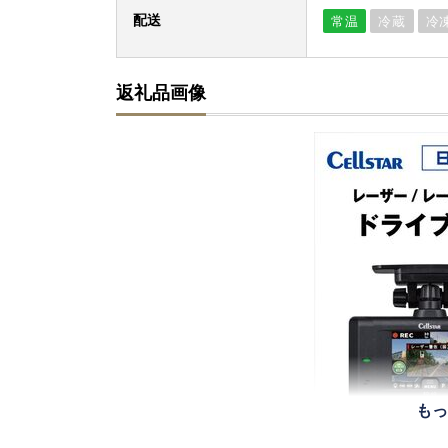
配送
常温
冷蔵
冷
返礼品画像
もっ