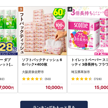
ー ダブ
ソフトパックティッシュ 6
トイレットペーパー ス
レット[sf
0パック×400枚
ッティ 3倍長持ち フラ
パック 4ロール×6P
大阪府泉佐野市
埼玉県草加市
92)
(50)
(728)
7,000
10,000
15,00
ランキングをもっと見る