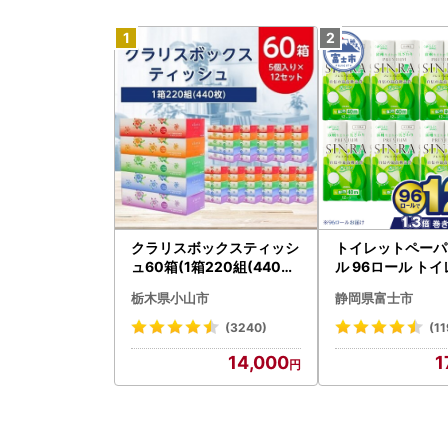
クラリスボックスティッシ
トイレットペーパ
ュ60箱(1箱220組(440枚)
ル 96ロール トイ
)(5個入り×12セット)【配
001-012]
栃木県小山市
静岡県富士市
送不可地域：離島・沖縄県
】【1256759】
(3240)
(11
14,000
1