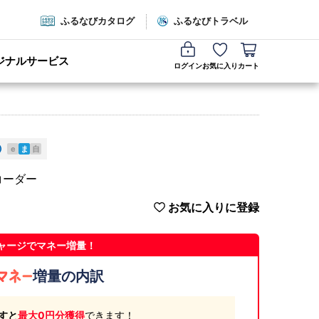
ふるなびカタログ
ふるなびトラベル
ジナルサービス
ログイン
お気に入り
カート
e
ま
自
コーダー
お気に入りに登録
ャージでマネー増量！
増量の内訳
すと
最大0円分獲得
できます！