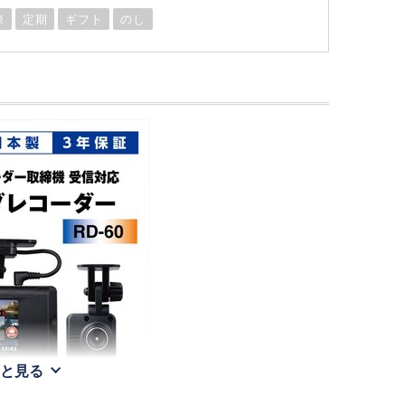
凍
定期
ギフト
のし
と見る