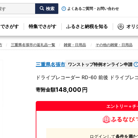
よくあるご質問・お問い合わせ
リでさがす
特集でさがす
ふるさと納税を知る
オリ
方
三重県名張市の返礼品一覧
雑貨・日用品
その他の雑貨・日用品
三重県名張市
ワンストップ特例オンライン申請
ドライブレコーダー RD-60 前後 ドライブレ
148,000
寄附金額
エントリー＋チ
ログインして
条件を満た