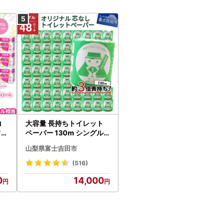
コ
大容量 長持ちトイレット
ワー
ペーパー 130m シングル 4
8R 芯なし 3倍巻 トイレッ
山梨県富士吉田市
ト
(516)
0
14,000