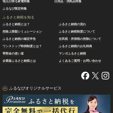
地元が誇る家電特集
日用品・消耗品特集
ふるなび限定特集
ふるさと納税を知る
ふるさと納税とは？
ふるさと納税の流れ
控除上限額シミュレーション
ふるさと納税制度について
ふるさと納税の確定申告
住民税・所得税の控除について
ワンストップ特例制度とは？
ふるさと納税のお礼特典
寄附金の使い道
マンガふるさと納税
企業版ふるさと納税とは
よくあるご質問・お問い合わせ
ふるなびオリジナルサービス