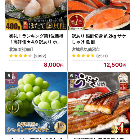
御礼！ランキング第1位獲得
訳あり 銀鮭切身 約2kg サケ
！高評価★4.9 訳あり ホタ
しゃけ 魚 鮭
テ 400g（ほたて 帆立 貝柱
北海道別海町
宮城県気仙沼市
冷凍 ）
(2892)
(2511)
8,000
12,500