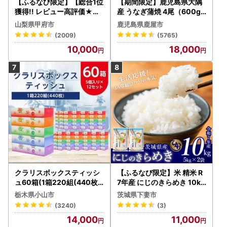
【ふるなび限定】【総合1位
【期間限定】鹿児島県大隅
獲得!! レビュー高評価★】
産 うなぎ蒲焼 4尾（600g
〈2026年度配送分〉山梨
） KN007-004-04-cp18
山梨県甲府市
鹿児島県鹿屋市
県産 シャインマスカット 2
うなぎ 鰻 魚 惣菜 総菜
(2009)
(5765)
～3房（1.0kg以上）シャイ
10,000
18,000
ン フルーツ FN-Limited-S
P
クラリスボックスティッシ
【ふるなび限定】米 精米 R
ュ60箱(1箱220組(440枚))
7年産 にじのきらめき 10kg
(5個入り×12セット)【配送
10月 FN-Limited-PR
栃木県小山市
茨城県下妻市
不可地域：離島・沖縄県】
(3240)
(3)
【1256759】
14,000
11,000