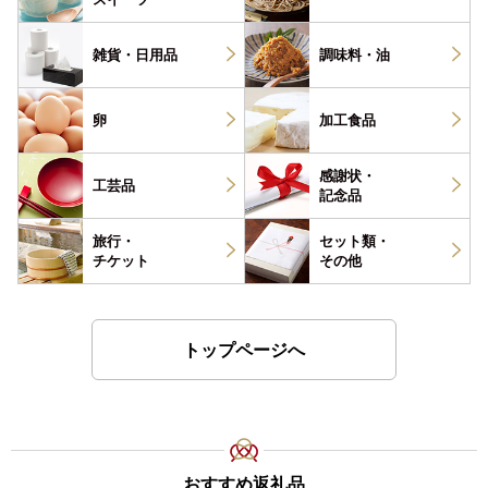
雑貨・
日用品
調味料・
油
卵
加工食品
感謝状・
工芸品
記念品
旅行・
セット類・
チケット
その他
トップページへ
おすすめ返礼品