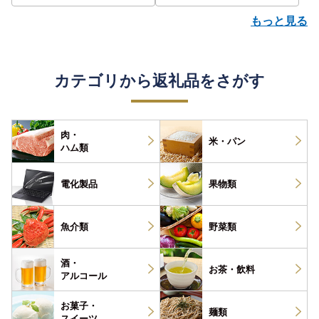
もっと見る
カテゴリから返礼品をさがす
肉・
米・パン
ハム類
電化製品
果物類
魚介類
野菜類
酒・
お茶・
飲料
アルコール
お菓子・
麺類
スイーツ