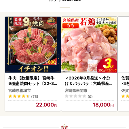
牛肉 【数量限定】 宮崎牛
＜2026年9月発送＞小分
佐賀
9種盛 焼肉セット〔22-31
け＆パラパラ！宮崎県産鶏
×5枚
-006-600g〕都城 イチオ
ももカット合計3kg_K043
宮崎県都城市
宮崎県串間市
佐賀
シ!! 牛肉
-009-2609
(75)
(0)
22,000
18,000