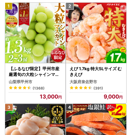
【ふるなび限定】甲州市産
えび 1.7kg 特大5Lサイズ む
厳選旬の大粒シャインマス
きえび
カット 約1.3kg 2～3房【2
山梨県甲州市
大阪府泉佐野市
026年発送】（MG）B12-
(1368)
(391)
472 FN-Limited-VO シャ
13,000
9,000
インマスカット フルーツ