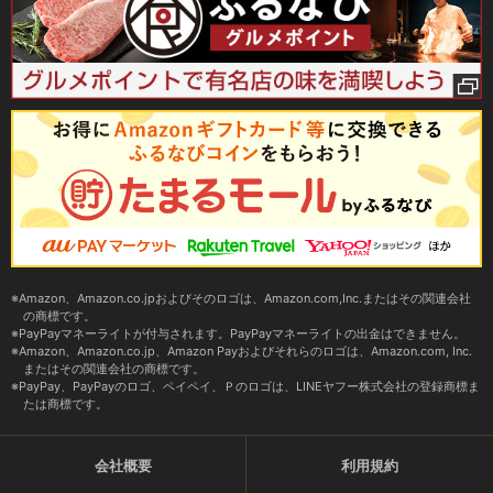
Amazon、Amazon.co.jpおよびそのロゴは、Amazon.com,Inc.またはその関連会社
の商標です。
PayPayマネーライトが付与されます。PayPayマネーライトの出金はできません。
Amazon、Amazon.co.jp、Amazon Payおよびそれらのロゴは、Amazon.com, Inc.
またはその関連会社の商標です。
PayPay、PayPayのロゴ、ペイペイ、Ｐのロゴは、LINEヤフー株式会社の登録商標ま
たは商標です。
会社概要
利用規約