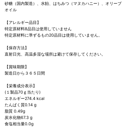
砂糖（国内製造）、水飴、はちみつ（マヌカハニー）、オリーブ
オイル
【アレルギー品目】
特定原材料8品目は使用していません
特定原材料に準ずるもの20品目は使用していません。
【保存方法】
直射日光、高温多湿な場所は避けて保存してください。
【賞味期限】
製造日から３６５日間
【栄養成分表示】
(１製品70ｇ当たり)
エネルギー274.4 kcal
たんぱく質0.14 g
脂質 0.49g
炭水化物67.3 g
食塩相当量0.0g