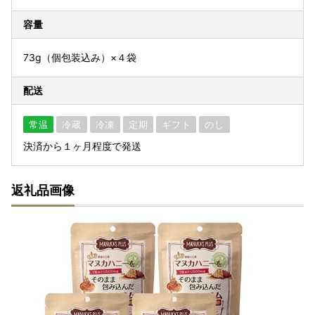
容量
73g（個包装込み）×４袋
配送
常温
冷蔵
冷凍
定期
ギフト
のし
決済から１ヶ月程度で発送
返礼品画像