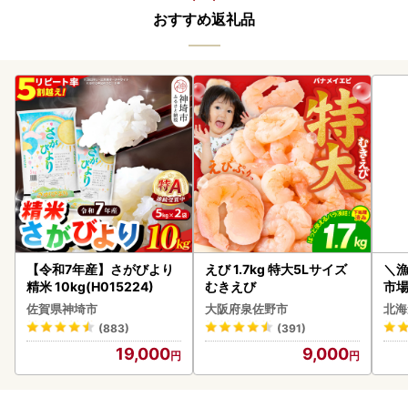
おすすめ返礼品
【令和7年産】さがびより
えび 1.7kg 特大5Lサイズ
＼
精米 10kg(H015224)
むきえび
市場
貝柱
佐賀県神埼市
大阪府泉佐野市
北海
(883)
(391)
19,000
9,000