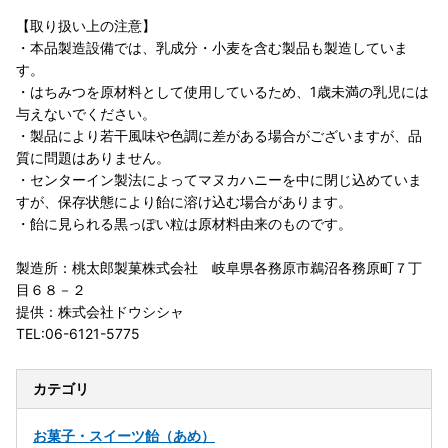
【取り扱い上の注意】
・本品製造設備では、乳成分・小麦を含む製品も製造していま
す。
・はちみつを原材料として使用しているため、1歳未満の乳児には
与えないでください。
・製品により若干風味や色調に差がある場合がございますが、品
質に問題はありません。
・センターイン製法によってマヌカハニーを中に閉じ込めていま
すが、保存状態により飴に溶け込む場合があります。
・飴に見られる黒っぽい粒は原材料由来のものです。
製造所：桃太郎製菓株式会社 岐阜県各務原市鵜沼各務原町７丁
目６８－２
提供：株式会社ドウシシャ
TEL:06-6121-5775
カテゴリ
お菓子・スイーツ
飴（あめ）