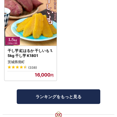
干し芋 紅はるか 干しいも 1.
5kg 干し芋 K1801
茨城県境町
(338)
16,000
ランキングをもっと見る