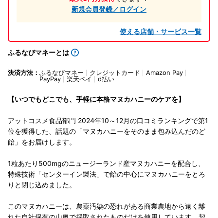
新規会員登録／ログイン
使える店舗・サービス一覧
ふるなびマネーとは
決済方法：
ふるなびマネー
クレジットカード
Amazon Pay
PayPay
楽天ペイ
d払い
【いつでもどこでも、手軽に本格マヌカハニーのケアを】
アットコスメ食品部門 2024年10～12月の口コミランキングで第1
位を獲得した、話題の「マヌカハニーをそのまま包み込んだのど
飴」をお届けします。
1粒あたり500mgのニュージーランド産マヌカハニーを配合し、
特殊技術「センターイン製法」で飴の中心にマヌカハニーをとろ
りと閉じ込めました。
このマヌカハニーは、農薬汚染の恐れがある商業農地から遠く離
れた自社保有の山奥で採取されたものだけを使用しています。契