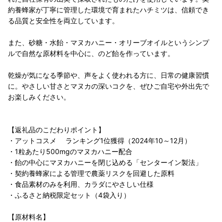
約養蜂家が丁寧に管理した環境で育まれたハチミツは、信頼でき
る品質と安全性を両立しています。
また、砂糖・水飴・マヌカハニー・オリーブオイルというシンプ
ルで自然な原材料を中心に、のど飴を作っています。
乾燥が気になる季節や、声をよく使われる方に、日常の健康習慣
に。やさしい甘さとマヌカの深いコクを、ぜひご自宅や外出先で
お楽しみください。
【返礼品のこだわりポイント】
・アットコスメ ランキング1位獲得（2024年10～12月）
・1粒あたり500mgのマヌカハニー配合
・飴の中心にマヌカハニーを閉じ込める「センターイン製法」
・契約養蜂家による管理で農薬リスクを回避した原料
・食品素材のみを利用、カラダにやさしい仕様
・ふるさと納税限定セット（4袋入り）
【原材料名】