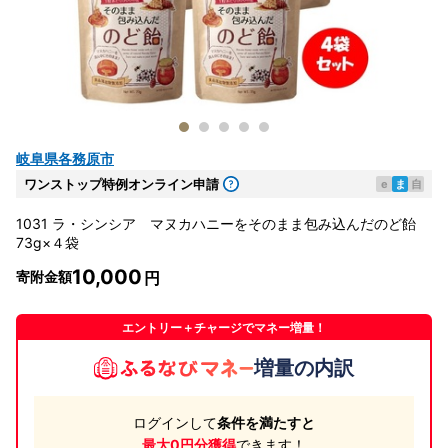
岐阜県各務原市
ワンストップ特例オンライン申請
e
ま
自
1031 ラ・シンシア マヌカハニーをそのまま包み込んだのど飴
73g×４袋
10,000
寄附金額
エントリー＋チャージでマネー増量！
増量の内訳
ログインして
条件を満たすと
最大0円分獲得
できます！