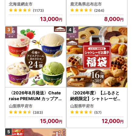
ABA002 | アイス
用】薩摩おいも棒セット 計
北海道網走市
鹿児島県志布志市
1.8kg(900g×2袋) p8-142
(1173)
(264)
-2w
13,000
8,000
〈2026年8月発送〉Chate
〈2026年度〉【ふるさと
raise PREMIUM カップア
納税限定】シャトレーゼ人
イス 詰合せ 4種 24個 アイ
気お菓子勢ぞろい!! お菓子
山梨県甲府市
山梨県甲府市
ス
福箱 シャトレーゼ
(383)
(57)
15,000
12,000