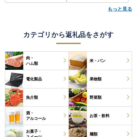
もっと見る
カテゴリから返礼品をさがす
肉・
米・パン
ハム類
電化製品
果物類
魚介類
野菜類
酒・
お茶・
飲料
アルコール
お菓子・
麺類
スイーツ