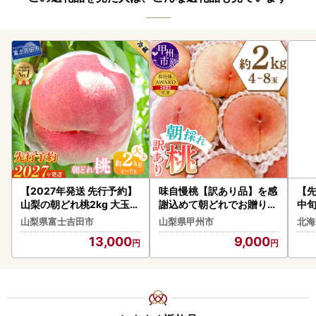
【2027年発送 先行予約】
味自慢桃【訳あり品】を感
【先
山梨の朝どれ桃2kg 大玉4
謝込めて朝どれでお贈りし
中
玉～7玉 もも フルーツ
ます！約2kg（4～8玉）【
国
山梨県富士吉田市
山梨県甲州市
北海
2026年発送】（LMS）A
kg
13,000
9,000
07-415 桃 フルーツ
Y07