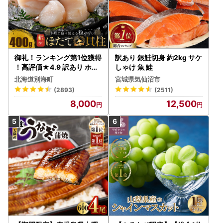
御礼！ランキング第1位獲得
訳あり 銀鮭切身 約2kg サケ
！高評価★4.9 訳あり ホタ
しゃけ 魚 鮭
テ 400g（ほたて 帆立 貝柱
北海道別海町
宮城県気仙沼市
冷凍 ）
(2893)
(2511)
8,000
12,500