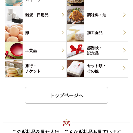
雑貨・
日用品
調味料・
油
卵
加工食品
感謝状・
工芸品
記念品
旅行・
セット類・
チケット
その他
トップページへ
この返礼品を見た人は、こんな返礼品も見ています