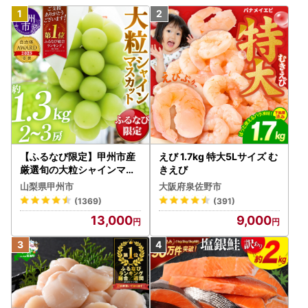
【ふるなび限定】甲州市産
えび 1.7kg 特大5Lサイズ む
厳選旬の大粒シャインマス
きえび
カット 約1.3kg 2～3房【2
山梨県甲州市
大阪府泉佐野市
026年発送】（MG）B12-
(1369)
(391)
472 FN-Limited-VO シャ
13,000
9,000
インマスカット フルーツ