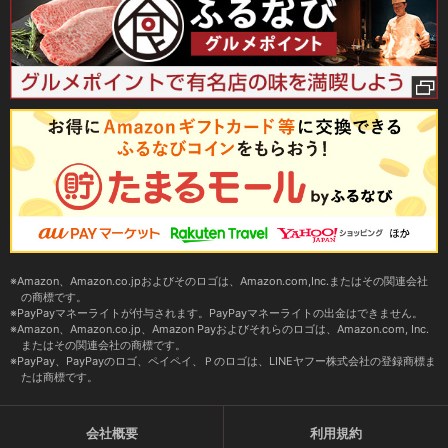
Amazon、Amazon.co.jpおよびそのロゴは、Amazon.com,Inc.またはその関連会社
の商標です。
PayPayマネーライトが付与されます。PayPayマネーライトの出金はできません。
Amazon、Amazon.co.jp、Amazon Payおよびそれらのロゴは、Amazon.com, Inc.
またはその関連会社の商標です。
PayPay、PayPayのロゴ、ペイペイ、Ｐのロゴは、LINEヤフー株式会社の登録商標ま
たは商標です。
会社概要
利用規約