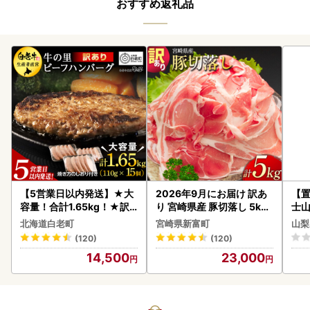
おすすめ返礼品
【5営業日以内発送】★大
2026年9月にお届け 訳あ
【置
容量！合計1.65kg！★訳
り 宮崎県産 豚切落し 5kg
士山
あり・牛の里ビーフハンバ
C325-2506-2609
BK1
北海道白老町
宮崎県新富町
山梨
ーグ(110ｇ5枚入）×3 AG
(120)
(120)
058
14,500
23,000