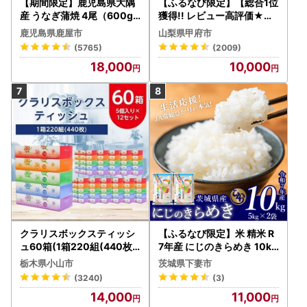
【期間限定】鹿児島県大隅
【ふるなび限定】【総合1位
産 うなぎ蒲焼 4尾（600g
獲得!! レビュー高評価★】
） KN007-004-04-cp18
〈2026年度配送分〉山梨
鹿児島県鹿屋市
山梨県甲府市
うなぎ 鰻 魚 惣菜 総菜
県産 シャインマスカット 2
(5765)
(2009)
～3房（1.0kg以上）シャイ
18,000
10,000
ン フルーツ FN-Limited-S
P
クラリスボックスティッシ
【ふるなび限定】米 精米 R
ュ60箱(1箱220組(440枚))
7年産 にじのきらめき 10kg
(5個入り×12セット)【配送
10月 FN-Limited-PR
栃木県小山市
茨城県下妻市
不可地域：離島・沖縄県】
(3240)
(3)
【1256759】
14,000
11,000