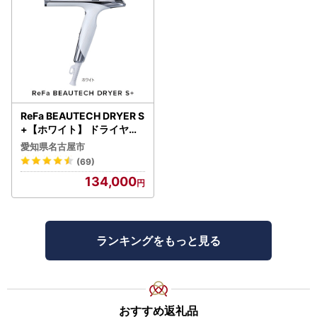
ReFa BEAUTECH DRYER S
+【ホワイト】 ドライヤー
美容 家電 ドライヤー リフ
愛知県名古屋市
ァ
(69)
134,000
ランキングをもっと見る
おすすめ返礼品