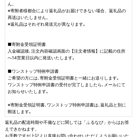
をお願いいたします。
ん。
[お問合せ先] support@shinjuku.furusato-lg.jp
※寄附者様都合により返礼品がお届けできない場合、返礼品の
再送はいたしません。
※返礼品はそれぞれ発送元が異なります｡
■寄附金受領証明書
入金確認後､注文内容確認画面の【注文者情報】に記載の住所
へ14営業日以内に発送いたします｡
■ワンストップ特例申請書
ご希望の方には､寄附金受領証明書と一緒にお送りします｡
ワンストップ特例申請書の受付が完了しましたら､メールにて
お知らせいたします｡
※寄附金受領証明書､ワンストップ特例申請書は､返礼品と別に
郵送します｡
返礼品の配送時期や不備などに関しては「ふるなび」からはお答
えできかねます。
お手数ですが上記より直接お問い合わせいただくようお願いいた