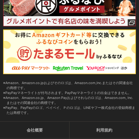
Amazon、Amazon.co.jpおよびそのロゴは、Amazon.com,Inc.またはその関連会社
の商標です。
PayPayマネーライトが付与されます。PayPayマネーライトの出金はできません。
Amazon、Amazon.co.jp、Amazon Payおよびそれらのロゴは、Amazon.com, Inc.
またはその関連会社の商標です。
PayPay、PayPayのロゴ、ペイペイ、Ｐのロゴは、LINEヤフー株式会社の登録商標ま
たは商標です。
会社概要
利用規約