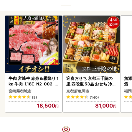
牛肉 宮崎牛 赤身＆霜降り 1
迎春おせち 京都三千院の
無添
kg 牛肉〔18E-N2-002-1
里 四段重 53品 おせち 冷蔵
酒
kg-S4A6-CF〕
2027 先行予約
宮崎県都城市
京都府亀岡市
福岡
(8)
(140)
18,500
81,000