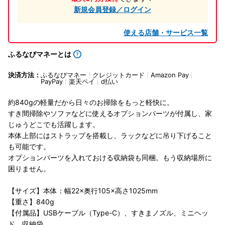
新規会員登録／ログイン
使える店舗・サービス一覧
ふるなびマネーとは
決済方法：
ふるなびマネー
クレジットカード
Amazon Pay
PayPay
楽天ペイ
d払い
約840gの軽量だから日々のお掃除をもっと軽快に。
すき間掃除やソファなどに使えるオプションパーツが付属し、家
じゅうどこでも活躍します。
本体上部にはストラップを搭載し、ラックなどに吊り下げること
も可能です。
オプションパーツを入れておける収納袋も同梱。もう収納場所に
困りません。
【サイズ】本体：幅22×奥行105×高さ1025mm
【重さ】840g
【付属品】USBケーブル（Type-C）、すきまノズル、ミニヘッ
ド、収納袋