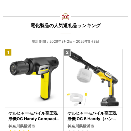
電化製品の人気返礼品ランキング
集計期間：2026年8月2日～2026年8月8日
ケルヒャーモバイル高圧洗
ケルヒャーモバイル高圧洗
浄機OC Handy Compact
浄機 OC 5 Handy（ハンデ
（ハンディエア） APV000
ィジェット） APV0006
神奈川県横浜市
神奈川県横浜市
7