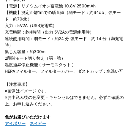
【電源】リチウムイオン蓄電池 10.8V 2500mAh
【機能】測定距離1mでの騒音値（弱モード：約64db、強モー
ド：約70db）
入力：5V2A（USB充電式）
充電時間：約4時間（出力 5V2Aの電源使用時）
連続使用時間：弱モード：約24 分 強モード：約 14 分（満充電
時）
集じん容量：約300ml
2段階モード切り替え（弱・強）
温度過昇停止機能 ( サーモスタット )
HEPAフィルター、フィルターカバー、ダストカップ：水洗い可
【注意事項】
※画像はイメージです。
※お申込み後の色変更・キャンセルはできません。必ずご確認の
上、お申し込みください。
色がお選びいただけます
アイボリー
ネイビー