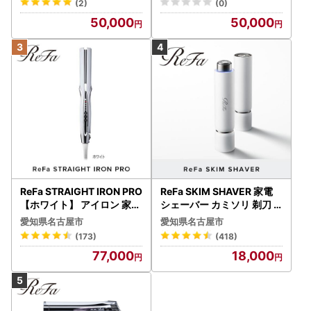
(2)
(0)
50,000
50,000
ReFa STRAIGHT IRON PRO
ReFa SKIM SHAVER 家電
【ホワイト】 アイロン 家電
シェーバー カミソリ 剃刀
美容 リファ アイロン
シェーバー
愛知県名古屋市
愛知県名古屋市
(173)
(418)
77,000
18,000