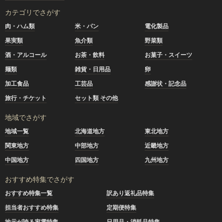
カテゴリでさがす
肉・ハム類
米・パン
電化製品
果実類
魚介類
野菜類
酒・アルコール
お茶・飲料
お菓子・スイーツ
麺類
雑貨・日用品
卵
加工食品
工芸品
感謝状・記念品
旅行・チケット
セット類 その他
地域でさがす
地域一覧
北海道地方
東北地方
関東地方
中部地方
近畿地方
中国地方
四国地方
九州地方
おすすめ特集でさがす
おすすめ特集一覧
訳あり返礼品特集
担当者おすすめ特集
定期便特集
地元が誇る家電特集
日用品・消耗品特集