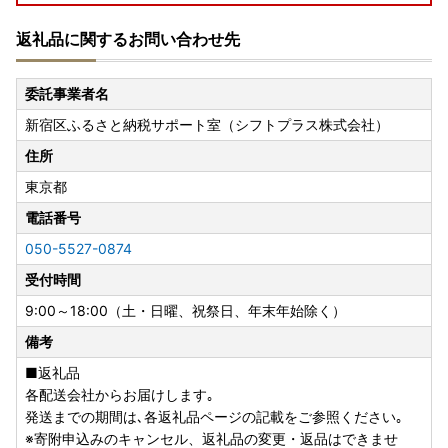
【ふるまどリンク】
返礼品に関するお問い合わせ先
サービスのご案内URL
ログインURL
※利用可能自治体の一覧はコチラ
委託事業者名
新宿区ふるさと納税サポート室（シフトプラス株式会社）
【ご利用手順】---------------------------
1.公的個人認証アプリ「IAM（アイアム）」をインストール
住所
2.「ふるまど」に新規アカウント登録
東京都
3.寄附情報を登録
4.ワンストップ特例申請を実施
電話番号
※複数の寄附登録後は、まとめてワンストップ特例申請が可
050-5527-0874
能です。
受付時間
5.マイナンバーカードで暗証番号を入力
6.申請完了
9:00～18:00（土・日曜、祝祭日、年末年始除く）
-----------------------------------------
備考
※ワンストップ特例申請の受付後、ご登録のメールアドレス
宛へ受付完了のご案内をさせていただきます。紙での受付書
■返礼品
の送付は行っておりません。ご了承ください。
各配送会社からお届けします｡
発送までの期間は､各返礼品ページの記載をご参照ください｡
お問合せ等ございましたら、下記メールアドレスまでご連絡
※寄附申込みのキャンセル、返礼品の変更・返品はできませ