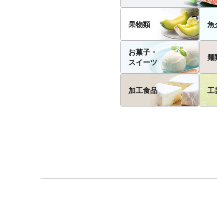
果物類
魚
お菓子・
麺
スイーツ
加工食品
工