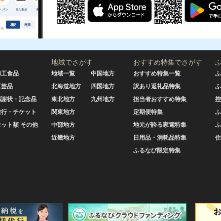
地域でさがす
おすすめ特集でさがす
加工食品
地域一覧
中国地方
おすすめ特集一覧
ふ
工芸品
北海道地方
四国地方
訳あり返礼品特集
ふ
感謝状・記念品
東北地方
九州地方
担当者おすすめ特集
控
旅行・チケット
関東地方
定期便特集
ふ
セット類 その他
中部地方
地元が誇る家電特集
ふ
近畿地方
日用品・消耗品特集
住
ふるなび限定特集