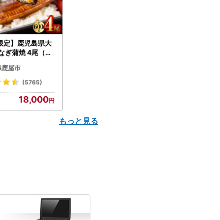
限定】鹿児島県大
なぎ蒲焼 4尾（60
N007-004-04-
県鹿屋市
うなぎ 鰻 魚 惣菜 総
(5765)
18,000
もっと見る