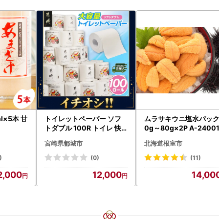
l×5本 甘
トイレットペーパー ソフ
ムラサキウニ塩水パック
トダブル 100R トイレ 快
0g～80g×2P A-2400
速〔12-I5-TP100-R〕
宮崎県都城市
北海道根室市
)
(0)
(11)
2,000
12,000
14,00