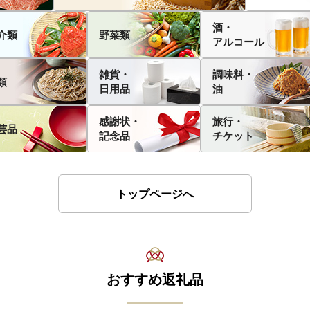
酒・
介類
野菜類
アルコール
雑貨・
調味料・
類
日用品
油
感謝状・
旅行・
芸品
記念品
チケット
トップページへ
おすすめ返礼品