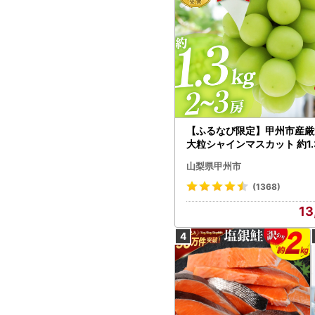
【ふるなび限定】甲州市産厳
大粒シャインマスカット 約1.3
～3房【2026年発送】（MG）
山梨県甲州市
472 FN-Limited-VO シャ
カット フルーツ
(1368)
13