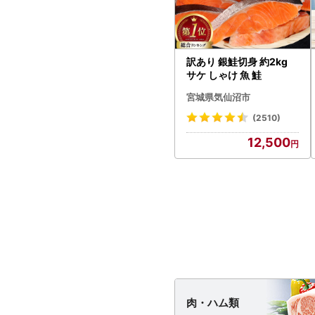
訳あり 銀鮭切身 約2kg
サケ しゃけ 魚 鮭
宮城県気仙沼市
(2510)
12,500
肉・
ハム類