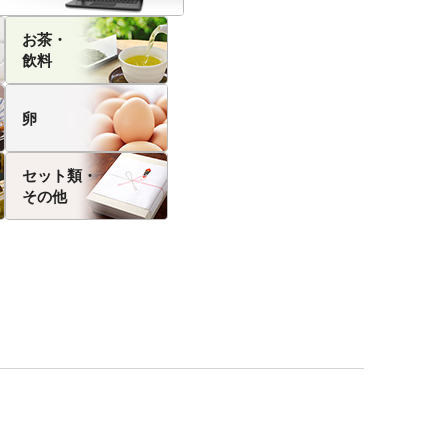
お茶・
飲料
卵
セット類・
その他