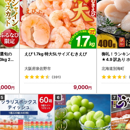
選旬の
えび 1.7kg 特大5Lサイズ むきえび
御礼！ランキン
kg 2
★4.9 訳あり 
B12-
帆立 貝柱 冷凍 
大阪府泉佐野市
北海道別海町
インマス
(391)
,000
9,000