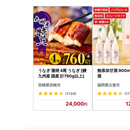
うなぎ 蒲焼 4尾 うなぎ [鰻
無添加甘酒 900m
九州産 国産 計760g以上]
酒
宮崎県宮崎市
福岡県古賀市
(1134)
(17
24,000
1