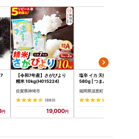
7
【令和7年産】さがびより
塩辛 イカ 天麩羅処ひらお
1
精米 10kg(H015224)
580g | つまみ 塩辛
佐賀県神埼市
福岡県須恵町
(883)
(12)
0
19,000
12,000