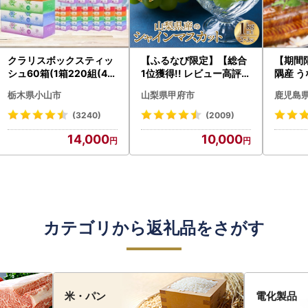
クラリスボックスティッ
【ふるなび限定】【総合
【期間
シュ60箱(1箱220組(44
1位獲得!! レビュー高評価
隅産 う
0枚))(5個入り×12セッ
★】〈2026年度配送分
0g） K
栃木県小山市
山梨県甲府市
鹿児島
ト)【配送不可地域：離島
〉山梨県産 シャインマス
cp18 
・沖縄県】【1256759】
カット 2～3房（1.0kg以
菜
(3240)
(2009)
上）シャイン フルーツ F
14,000
10,000
N-Limited-SP
カテゴリから返礼品をさがす
米・パン
電化製品