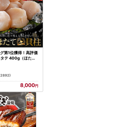
グ第1位獲得！高評価
ホタテ 400g（ほたて
）
(2892)
8,000