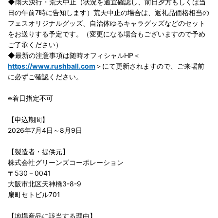
◆雨天決行・荒天中止（状況を適宜確認し、前日夕方もしくは当
日の午前7時に告知します）荒天中止の場合は、返礼品価格相当の
フェスオリジナルグッズ、自治体ゆるキャラグッズなどのセット
をお送りする予定です。（変更になる場合もございますので予め
ご了承ください）
◆最新の注意事項は随時オフィシャルHP＜
https://www.rushball.com
＞にて更新されますので、ご来場前
に必ずご確認ください。
※着日指定不可
【申込期間】
2026年7月4日～8月9日
【製造者・提供元】
株式会社グリーンズコーポレーション
〒530－0041
大阪市北区天神橋3-8-9
扇町セトビル701
【地場産品に該当する理由】