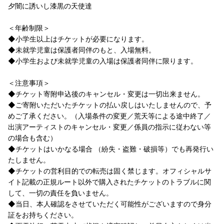
夕闇に誘いし漆黒の天使達
＜年齢制限＞
◆小学生以上はチケットが必要になります。
◆未就学児童は保護者同伴のもと、入場無料。
◆小学生および未就学児童の入場は保護者同伴に限ります。
＜注意事項＞
◆チケット寄附申込後のキャンセル・変更は一切出来ません。
◆ご寄附いただいたチケットの払い戻しはいたしませんので、予
めご了承ください。（入場条件の変更／荒天等による途中終了／
出演アーティストのキャンセル・変更／係員の指示に従わない等
の場合も含む）
◆チケットはいかなる場合 （紛失・盗難・破損等）でも再発行い
たしません。
◆チケットの営利目的での転売は固く禁じます。オフィシャルサ
イト記載の正規ルート以外で購入されたチケットのトラブルに関
して、一切の責任を負いません。
◆当日、本人確認をさせていただく可能性がございますので身分
証をお持ちください。