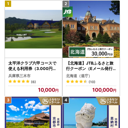
太平洋クラブ六甲コースで
【北海道】JTBふるさと旅
使える利用券（3.000円分
行クーポン（Eメール発行
）
）30,000円分 旅行 トラベ
兵庫県三木市
北海道（道庁）
ル 宿泊 人気 おすすめ JTB
(6)
(10)
W030T
10,000
100,000