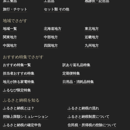
加工食品
工芸品
感謝状・記念品
旅行・チケット
セット類 その他
地域でさがす
地域一覧
北海道地方
東北地方
関東地方
中部地方
近畿地方
中国地方
四国地方
九州地方
おすすめ特集でさがす
おすすめ特集一覧
訳あり返礼品特集
担当者おすすめ特集
定期便特集
地元が誇る家電特集
日用品・消耗品特集
ふるなび限定特集
ふるさと納税を知る
ふるさと納税とは？
ふるさと納税の流れ
控除上限額シミュレーション
ふるさと納税制度について
ふるさと納税の確定申告
住民税・所得税の控除について