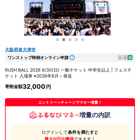
大阪府泉大津市
ワンストップ特例オンライン申請
e
ま
自
RUSH BALL 2026 8/30(日) 一般チケット 中学生以上 | フェスチ
ケット 入場券 ※2026年8月～発送
32,000
寄附金額
エントリー＋チャージでマネー増量！
増量の内訳
ログインして
条件を満たすと
最大0円分獲得
できます！