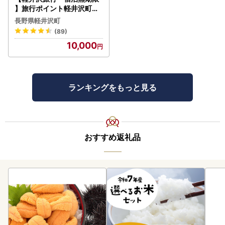
】旅行ポイント軽井沢町ふ
るなびトラベルポイント
長野県軽井沢町
(89)
10,000
ランキングをもっと見る
おすすめ返礼品