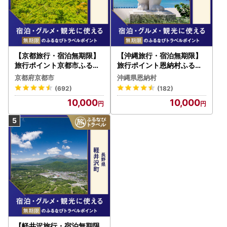
【京都旅行・宿泊無期限】
【沖縄旅行・宿泊無期限】
旅行ポイント京都市ふるな
旅行ポイント恩納村ふるな
びトラベルポイント
びトラベルポイント
京都府京都市
沖縄県恩納村
(692)
(182)
10,000
10,000
【軽井沢旅行・宿泊無期限