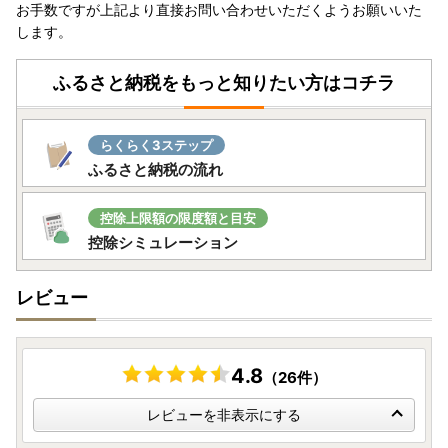
お手数ですが上記より直接お問い合わせいただくようお願いいた
お礼品をお届けできませんのでご理解いただきますよう、よ
します。
ろしくお願い申し上げます。
・ワンストップ特例制度をご利用かつマイナンバー通知カー
ふるさと納税をもっと知りたい方はコチラ
ドをご利用の方は通知カードに記載された氏名、住所等が住
民票に記載されている事項と一致している場合に限り、通知
カードをマイナンバーを証明する書類として利用することが
らくらく3ステップ
可能です。
ふるさと納税の流れ
以上をご了承の上、お申し込みくださいますようお願い申し
上げます。
控除上限額の限度額と目安
控除シミュレーション
【自治体マイページについて】
レビュー
ふるさと納税にまつわる便利な機能を無料で利用できる「自
治体マイページ」が、2022年9月にリニューアル＆再開しま
した！
・寄附状況の確認
4.8
（26件）
・完全オンラインでのワンストップ特例申請
・返礼品の配送状況の確認
レビューを非表示にする
・お問い合わせ機能