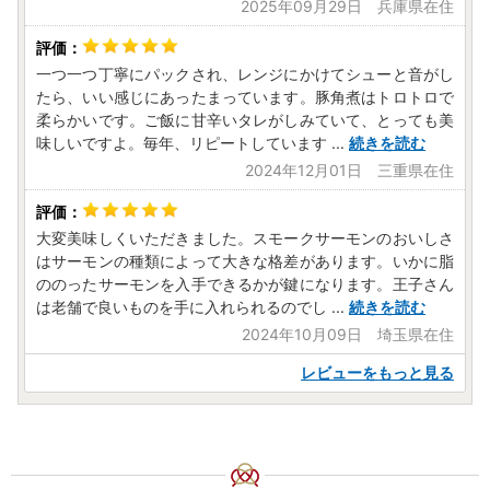
志布志市ではワンストップ特例申請書の受付済書については
2025年09月29日 兵庫県在住
メールにて送付致します。
下記アドレスより控除等に関してのメールが送られます。
予めご了承くださいますようお願い申し上げます。
一つ一つ丁寧にパックされ、レンジにかけてシューと音がし
たら、いい感じにあったまっています。豚角煮はトロトロで
柔らかいです。ご飯に甘辛いタレがしみていて、とっても美
【shibushi@do-furusato.com】
味しいですよ。毎年、リピートしています
...
続きを読む
携帯電話でドメイン指定受信を設定されている場合は「shib
2024年12月01日 三重県在住
ushi@do-furusato.com」からのメールを受け取れるよう設
定をお願い致します。
大変美味しくいただきました。スモークサーモンのおいしさ
はサーモンの種類によって大きな格差があります。いかに脂
志布志市は総務大臣よりふるさと納税の指定を受けた自治体
ののったサーモンを入手できるかが鍵になります。王子さん
です。
は老舗で良いものを手に入れられるのでし
...
続きを読む
2024年10月09日 埼玉県在住
【配送に関するご注意】
レビューをもっと見る
配送会社の状況や天候等によるやむを得ない理由で配送が困
難になる場合、
ページ内記載の配送期間内にお届けできないことがありま
す。
特に、積雪や大雨、台風などの発生時は遅延の可能性が高ま