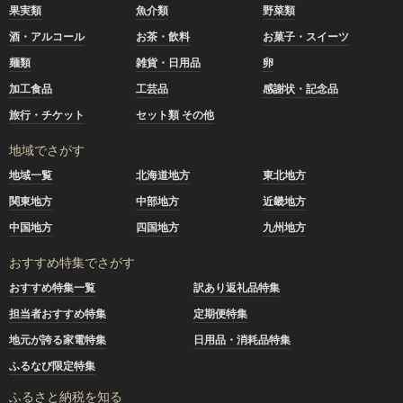
果実類
魚介類
野菜類
酒・アルコール
お茶・飲料
お菓子・スイーツ
麺類
雑貨・日用品
卵
加工食品
工芸品
感謝状・記念品
旅行・チケット
セット類 その他
地域でさがす
地域一覧
北海道地方
東北地方
関東地方
中部地方
近畿地方
中国地方
四国地方
九州地方
おすすめ特集でさがす
おすすめ特集一覧
訳あり返礼品特集
担当者おすすめ特集
定期便特集
地元が誇る家電特集
日用品・消耗品特集
ふるなび限定特集
ふるさと納税を知る