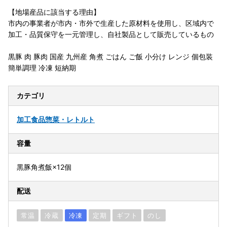
【地場産品に該当する理由】
市内の事業者が市内・市外で生産した原材料を使用し、区域内で
加工・品質保守を一元管理し、自社製品として販売しているもの
黒豚 肉 豚肉 国産 九州産 角煮 ごはん ご飯 小分け レンジ 個包装
簡単調理 冷凍 短納期
カテゴリ
加工食品
惣菜・レトルト
容量
黒豚角煮飯×12個
配送
常温
冷蔵
冷凍
定期
ギフト
のし