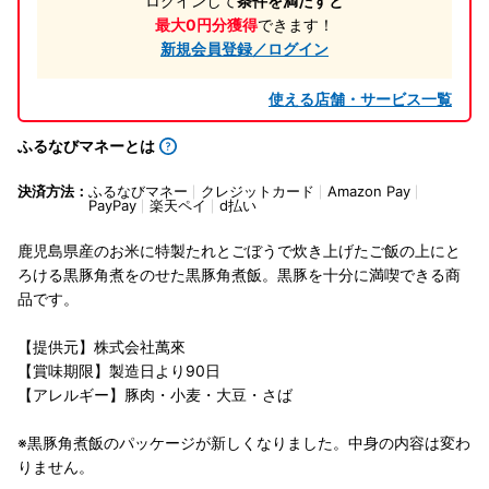
ログインして
条件を満たすと
最大0円分獲得
できます！
新規会員登録／ログイン
使える店舗・サービス一覧
ふるなびマネーとは
決済方法：
ふるなびマネー
クレジットカード
Amazon Pay
PayPay
楽天ペイ
d払い
鹿児島県産のお米に特製たれとごぼうで炊き上げたご飯の上にと
ろける黒豚角煮をのせた黒豚角煮飯。黒豚を十分に満喫できる商
品です。
【提供元】株式会社萬來
【賞味期限】製造日より90日
【アレルギー】豚肉・小麦・大豆・さば
※黒豚角煮飯のパッケージが新しくなりました。中身の内容は変わ
りません。