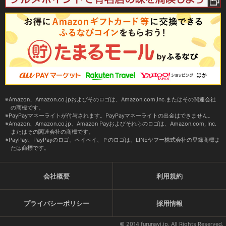
Amazon、Amazon.co.jpおよびそのロゴは、Amazon.com,Inc.またはその関連会社
の商標です。
PayPayマネーライトが付与されます。PayPayマネーライトの出金はできません。
Amazon、Amazon.co.jp、Amazon Payおよびそれらのロゴは、Amazon.com, Inc.
またはその関連会社の商標です。
PayPay、PayPayのロゴ、ペイペイ、Ｐのロゴは、LINEヤフー株式会社の登録商標ま
たは商標です。
会社概要
利用規約
プライバシーポリシー
採用情報
© 2014 furunavi.jp, All Rights Reserved.