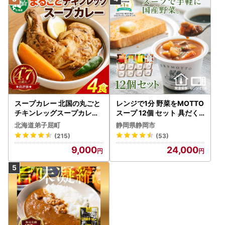
スープカレー 北国の丸ごと
レンジで1分 野菜をMOTTO
チキンレッグスープカレー
スープ 12個 セット 具だく
4個 3739
さんスープ 朝食 惣菜 国産
北海道弟子屈町
静岡県静岡市
野菜 常温保存
(215)
(53)
9,000
24,000