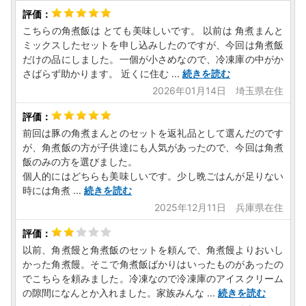
・寄附金受領証明書の再発行（ダウンロード）
・寄附情報（氏名・住所）の変更届の提出
こちらの角煮飯は とても美味しいです。 以前は 角煮まんと
新たな機能が加わり、ふるさと納税の各種手続きがお手軽に
ミックスしたセットを申し込みしたのですが、今回は角煮飯
行えるようになります。
だけの品にしました。一個が小さめなので、冷凍庫の中がか
さばらず助かります。 近くに住む
...
続きを読む
▼ご登録や詳細については下記のURLよりご確認ください。
2026年01月14日 埼玉県在住
https://mypg.jp/
前回は豚の角煮まんとのセットを返礼品として選んだのです
が、角煮飯の方が子供達にも人気があったので、今回は角煮
飯のみの方を選びました。
【寄付金受領証明書の発送につきまして】
個人的にはどちらも美味しいです。少し晩ごはんが足りない
2020年4月より志布志市より発送する寄付金受領証明書が圧
時には角煮
...
続きを読む
着はがきでのお届けとなります。
2025年12月11日 兵庫県在住
（ワンストップ特例申請書希望の方は封筒に同封しておりま
す）
確定申告にて必要となりますので大切に保管をお願い致しま
以前、角煮饅と角煮飯のセットを頼んで、角煮饅よりおいし
す。
かった角煮饅。そこで角煮飯ばかりはいったものがあったの
でこちらを頼みました。冷凍なので冷凍庫のアイスクリーム
【ワンストップ特例申請書の受付済書について】
の隙間になんとか入れました。家族みんな
...
続きを読む