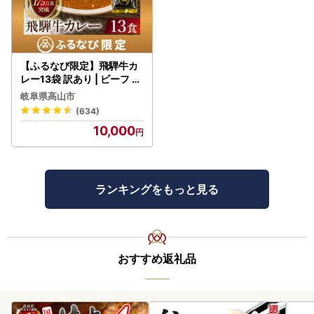
【ふるなび限定】飛騨牛カ
レー13袋 訳あり | ビーフ レ
トルト 訳あり DC006-CP
岐阜県高山市
01 FN-Limited-VO
(634)
10,000
ランキングをもっと見る
おすすめ返礼品