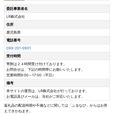
【ご寄附の前に必ずご確認くださいませ】
・寄附後のキャンセルは受け付けておりません。
委託事業者名
・返礼品到着後は速やかに中身をご確認をお願いいたしま
LR株式会社
す。
発送には万全を期しておりますが、万が一返礼品に不良・破
住所
損・誤納品などございましたら、＜返礼品到着後、翌日中ま
鹿児島県
でに写真(画像)を添付＞のうえメールにてお問合せ先までご
連絡くださいませ。
電話番号
日数が経ったものに関しましてはご対応いたしかねる場合が
099-201-9901
ございます。
受付時間
・寄附者様の転居等による転送にかかる諸経費につきまして
は寄附者様負担となります。
寄附は２４時間受け付けております。
志布志市では負担いたしかねますため、予めご了承のうえ、
お問合せは、下記の時間帯にお願いいたします。
ご寄附賜りますようよろしくお願い申し上げます。
営業時間9:00～17:00（平日）
・不在日が事前にお分かりの場合は、備考欄にご入力くださ
備考
い。なお、志布志市では、原則入金確認後翌月までの配送と
させていただいております。
本サイトの運営は、LR株式会社が行っております。
つきまして不在日の入力は、入金確認後翌月までの範囲内で
お電話及びメールは、当社がご対応いたします。
お願いいたします。
返礼品の配送時期や不備などに関しては「ふるなび」からはお答
入金確認後翌々月以降の設定をされますと、お礼品の価格変
えできかねます。
動や在庫の確保が困難となり