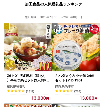
ります。予めご了承ください。
加工食品の人気返礼品ランキング
【重要】コピー(偽物)サイトにご注意ください
集計期間：2026年7月30日～2026年8月5日
▼コピーサイトの特徴
・複数ショップからページデザイン、商品画像、バナーを不
正に転用（コピー）している
・右クリックでページのソースを表示した際、ページのタイ
トルと店名が異なっている。
・会社所在地と電話番号が矛盾している、または不備がある
・会社概要や支払い方法、注文確定メールなどの日本語表記
が不自然
・正規サイトの販売価格よりも低価格で表示している（値引
き、割引商品が中心）
・振込先名が個人名となっている
Z61-01 博多若杉【訳あり
キハダまぐろ ツナ缶 24缶
】牛もつ鍋セット(2人前×5
セット (a12-190)
万が一、入金をしてしまったなどの場合には、消費者センタ
) 10人前 もつ鍋
福岡県福智町
静岡県焼津市
ーや最寄の都道府県のサイバー犯罪相談窓口などの公的機関
(1511)
(714)
までご相談ください。
13,000
13,000