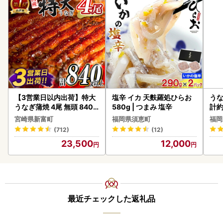
【3営業日以内出荷】特大
塩辛 イカ 天麩羅処ひらお
うな
うなぎ蒲焼 4尾 無頭 840g
580g | つまみ 塩辛
計約
以上 C388-840-3D
な
宮崎県新富町
福岡県須恵町
福岡
(712)
(12)
23,500
12,000
最近チェックした返礼品