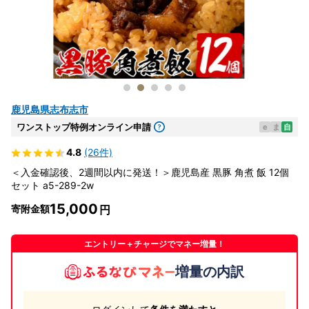
鹿児島県志布志市
ワンストップ特例オンライン申請
e
ま
自
4.8
(26件)
＜入金確認後、2週間以内に発送！＞鹿児島産 黒豚 角煮 飯 12個
セット a5-289-2w
15,000
寄附金額
エントリー＋チャージでマネー増量！
増量の内訳