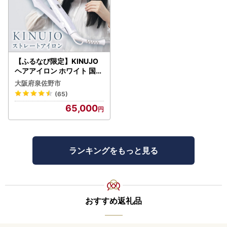
【ふるなび限定】KINUJO
ヘアアイロン ホワイト 国内
製造 FN-Limited-PR
大阪府泉佐野市
(65)
65,000
ランキングをもっと見る
おすすめ返礼品