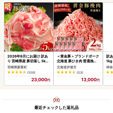
2026年9月にお届け 訳あ
＜黄金豚＞ブランドポーク
訳あ
り 宮崎県産 豚切落し 5kg
北海道 豚ひき肉 普通挽き
1k
C325-2506-2609
200g 10パック 計2kg
宮崎県新富町
北海道伊達市
神奈
(120)
(23)
23,000
13,000
最近チェックした返礼品