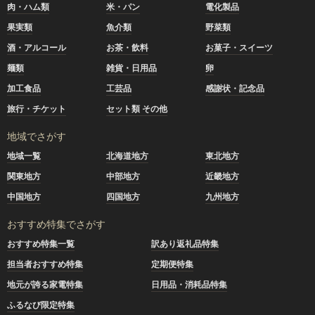
肉・ハム類
米・パン
電化製品
果実類
魚介類
野菜類
酒・アルコール
お茶・飲料
お菓子・スイーツ
麺類
雑貨・日用品
卵
加工食品
工芸品
感謝状・記念品
旅行・チケット
セット類 その他
地域でさがす
地域一覧
北海道地方
東北地方
関東地方
中部地方
近畿地方
中国地方
四国地方
九州地方
おすすめ特集でさがす
おすすめ特集一覧
訳あり返礼品特集
担当者おすすめ特集
定期便特集
地元が誇る家電特集
日用品・消耗品特集
ふるなび限定特集