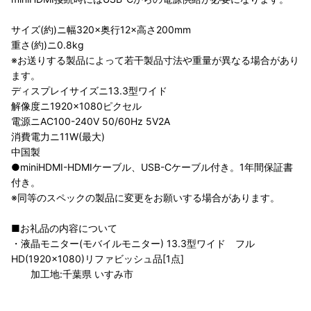
サイズ(約)ニ幅320×奥行12×高さ200mm
重さ(約)ニ0.8kg
※お送りする製品によって若干製品寸法や重量が異なる場合があり
ます。
ディスプレイサイズニ13.3型ワイド
解像度ニ1920×1080ピクセル
電源ニAC100-240V 50/60Hz 5V2A
消費電力ニ11W(最大)
中国製
●miniHDMI-HDMIケーブル、USB-Cケーブル付き。1年間保証書
付き。
※同等のスペックの製品に変更をお願いする場合があります。
■お礼品の内容について
・液晶モニター(モバイルモニター) 13.3型ワイド フル
HD(1920×1080)リファビッシュ品[1点]
加工地:千葉県 いすみ市