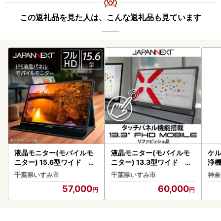
この返礼品を見た人は、こんな返礼品も見ています
液晶モニター(モバイルモ
液晶モニター(モバイルモ
ケ
ニター) 15.6型ワイド フ
ニター) 13.3型ワイド フ
浄機
ルHD(1920×1080)リファ
ルHD(1920×1080)タッチ
（ハ
千葉県いすみ市
千葉県いすみ市
神奈
ビッシュ品_モバイルモニ
パネル対応_モバイルモニ
07
57,000
60,000
ター フルHD リファビッシ
ター フルHD タッチパネル
ュ_【1465894】
13.3型_【1622919】