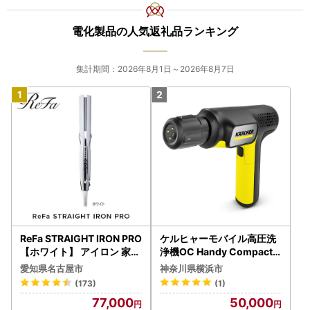
電化製品の人気返礼品ランキング
集計期間：2026年8月1日～2026年8月7日
ReFa STRAIGHT IRON PRO
ケルヒャーモバイル高圧洗
【ホワイト】 アイロン 家電
浄機OC Handy Compact
美容 リファ アイロン
（ハンディエア） APV000
愛知県名古屋市
神奈川県横浜市
7
(173)
(1)
77,000
50,000