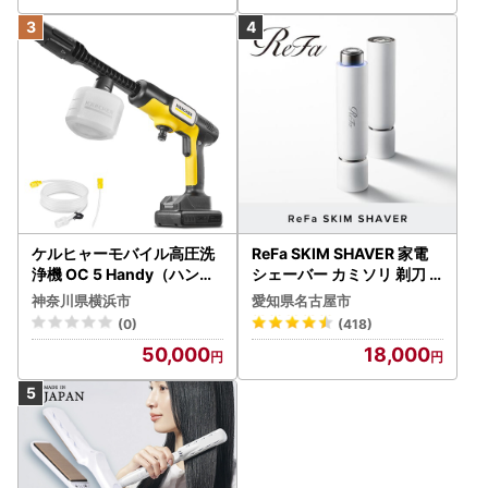
ケルヒャーモバイル高圧洗
ReFa SKIM SHAVER 家電
浄機 OC 5 Handy（ハンデ
シェーバー カミソリ 剃刀
ィジェット） APV0006
シェーバー
神奈川県横浜市
愛知県名古屋市
(0)
(418)
50,000
18,000