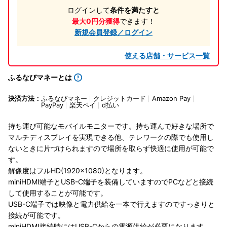
ログインして
条件を満たすと
最大0円分獲得
できます！
新規会員登録／ログイン
使える店舗・サービス一覧
ふるなびマネーとは
決済方法：
ふるなびマネー
クレジットカード
Amazon Pay
PayPay
楽天ペイ
d払い
持ち運び可能なモバイルモニターです。持ち運んで好きな場所で
マルチディスプレイを実現できる他、テレワークの際でも使用し
ないときに片づけられますので場所を取らず快適に使用が可能で
す。
解像度はフルHD(1920×1080)となります。
miniHDMI端子とUSB-C端子を装備していますのでPCなどと接続
して使用することが可能です。
USB-C端子では映像と電力供給を一本で行えますのですっきりと
接続が可能です。
miniHDMI接続時にはUSB-Cからの電源供給が必要になります。