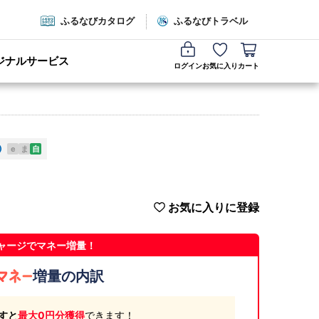
ふるなびカタログ
ふるなびトラベル
ジナルサービス
ログイン
お気に入り
カート
e
ま
自
お気に入りに登録
ャージでマネー増量！
増量の内訳
すと
最大0円分獲得
できます！