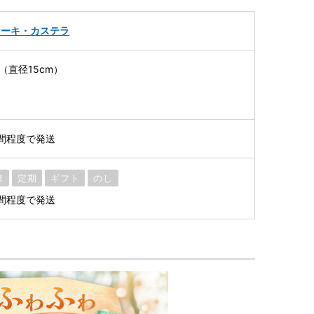
ケーキ・カステラ
（直径15cm）
間程度で発送
凍
定期
ギフト
のし
間程度で発送