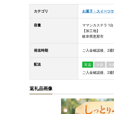
カテゴリ
お菓子・スイーツ
容量
ママンカステラ 1台
【加工地】
岐阜県恵那市
発送時期
ご入金確認後、2週
配送
常温
冷蔵
冷
ご入金確認後、2週
返礼品画像