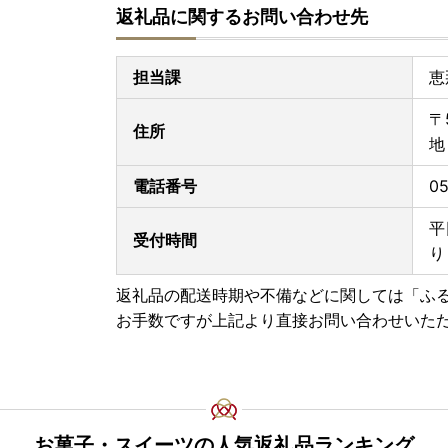
返礼品に関するお問い合わせ先
【オンライン ワンストップ申請受付中】
■『自治体マイページ』にてオンラインでの申請
担当課
恵
自治体マイページ
〒
・ワンストップ申請状況の確認ができます。
住所
地
・寄附金受領証明書のダウンロードは行っており
※初めてご利用の場合は、新規アカウント登録よ
電話番号
0
※寄附受付Noにて申請が可能です。
平
受付時間
【ワンストップ特例制度申請用紙ダウンロード】
り
■恵那市ホームページよりワンストップ特例制度
恵那市ホームページ
返礼品の配送時期や不備などに関しては「ふ
お手数ですが上記より直接お問い合わせいた
＝＝＝＝＝＝＝＝＝＝＝＝＝＝＝＝＝＝＝＝＝＝
【ワンストップ申請書用紙の提出先】※提出期限：
〒509-7292
岐阜県恵那市長島町正家一丁目１番地１
恵那市役所 まちづくり企画部交流連携課
お菓子・スイーツの人気返礼品ランキング