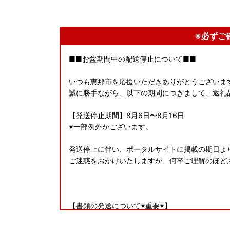
※必ずご
■■お盆期間中の配送停止について■■
いつも恵那市を応援いただきありがとうございま
誠に勝手ながら、以下の期間につきまして、返礼
【発送停止期間】8月6日〜8月16日
※一部例外がございます。
発送停止に伴い、ポータルサイトに掲載の期日よ
ご迷惑をおかけいたしますが、何卒ご理解のほど
【書類の発送について※重要※】
■返礼品とは別に2週間程度で発送いたします。
なお、ワンストップ特例申請書は、ご要望の寄附