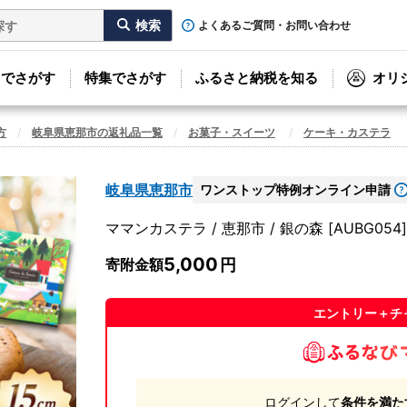
よくあるご質問・お問い合わせ
リでさがす
特集でさがす
ふるさと納税を知る
オリ
方
岐阜県恵那市の返礼品一覧
お菓子・スイーツ
ケーキ・カステラ
岐阜県恵那市
ワンストップ特例オンライン申請
ママンカステラ / 恵那市 / 銀の森 [AUBG054]
5,000
寄附金額
エントリー＋チ
ログインして
条件を満た