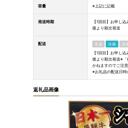
容量
※上記に記載
発送時期
【1回目】お申し込
後より順次発送
配送
常温
冷蔵
冷
【1回目】お申し込
後より順次発送※「
かねますのでご注
※お礼品の配送日時
返礼品画像