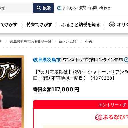
よくあるご質問・お問い合わせ
リでさがす
特集でさがす
ふるさと納税を知る
オリ
方
岐阜県羽島市の返礼品一覧
肉・ハム類
牛肉
岐阜県羽島市
ワンストップ特例オンライン申請
【2ヵ月毎定期便】飛騨牛 シャトーブリアン30
回【配送不可地域：離島】【4070268】
117,000
寄附金額
エントリー＋チ