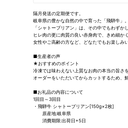
隔月発送の定期便です。
岐阜県の豊かな自然の中で育った「飛騨牛」
「シャトーブリアン」は、その中でもわずか
ヒレ肉の更に肉質の良い赤身肉で、きめ細か
女性やご高齢の方など、どなたでもお楽しみ
■生産者の声
★おすすめのポイント
冷凍では味わえない上質なお肉の本当の旨さを
オーダーをいただいてからカットするため、
■お礼品の内容について
1回目～3回目
・飛騨牛 シャトーブリアン[150g×2枚]
原産地:岐阜県
消費期限:出荷日+5日