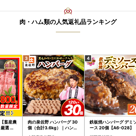
肉・ハム類の人気返礼品ランキング
【畜産農
肉の泉佐野 ハンバーグ 30
鉄板焼ハンバーグ デミ
厳選 宮
個（合計3.6kg）｜ハンバ
ース 20個【A6-028】
00g FN
ーグ 訳あり 黒毛和牛×なに