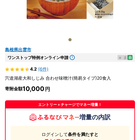
島根県出雲市
ワンストップ特例オンライン申請
e
ま
自
4.2
(6件)
宍道湖産大和しじみ 合わせ味噌汁(簡易タイプ)20食入
10,000
寄附金額
エントリー＋チャージでマネー増量！
増量の内訳
ログインして
条件を満たすと