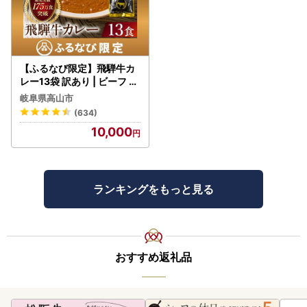
【ふるなび限定】飛騨牛カ
レー13袋 訳あり | ビーフ レ
トルト 訳あり DC006-CP
岐阜県高山市
01 FN-Limited-VO
(634)
10,000
ランキングをもっと見る
おすすめ返礼品