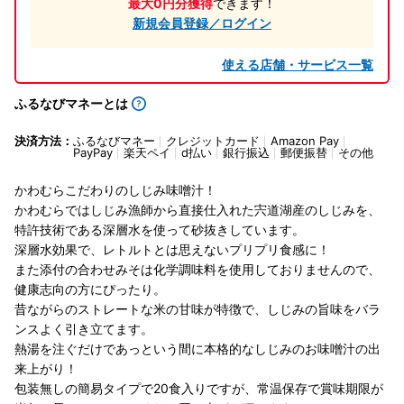
最大0円分獲得
できます！
新規会員登録／ログイン
使える店舗・サービス一覧
ふるなびマネーとは
決済方法：
ふるなびマネー
クレジットカード
Amazon Pay
PayPay
楽天ペイ
d払い
銀行振込
郵便振替
その他
かわむらこだわりのしじみ味噌汁！
かわむらではしじみ漁師から直接仕入れた宍道湖産のしじみを、
特許技術である深層水を使って砂抜きしています。
深層水効果で、レトルトとは思えないプリプリ食感に！
また添付の合わせみそは化学調味料を使用しておりませんので、
健康志向の方にぴったり。
昔ながらのストレートな米の甘味が特徴で、しじみの旨味をバラ
ンスよく引き立てます。
熱湯を注ぐだけであっという間に本格的なしじみのお味噌汁の出
来上がり！
包装無しの簡易タイプで20食入りですが、常温保存で賞味期限が