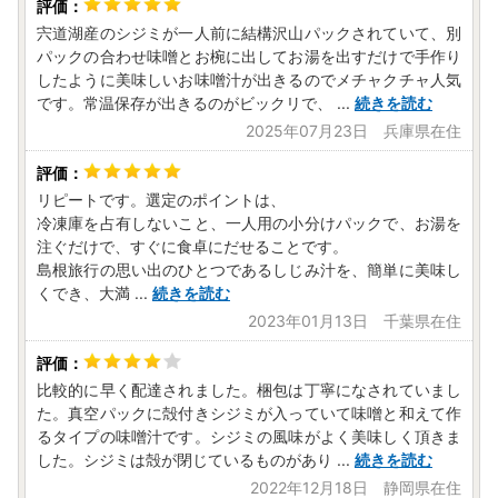
宍道湖産のシジミが一人前に結構沢山パックされていて、別
パックの合わせ味噌とお椀に出してお湯を出すだけで手作り
したように美味しいお味噌汁が出きるのでメチャクチャ人気
です。常温保存が出きるのがビックリで、
...
続きを読む
2025年07月23日 兵庫県在住
リピートです。選定のポイントは、
冷凍庫を占有しないこと、一人用の小分けパックで、お湯を
注ぐだけで、すぐに食卓にだせることです。
島根旅行の思い出のひとつであるしじみ汁を、簡単に美味し
くでき、大満
...
続きを読む
2023年01月13日 千葉県在住
比較的に早く配達されました。梱包は丁寧になされていまし
た。真空パックに殻付きシジミが入っていて味噌と和えて作
るタイプの味噌汁です。シジミの風味がよく美味しく頂きま
した。シジミは殻が閉じているものがあり
...
続きを読む
2022年12月18日 静岡県在住