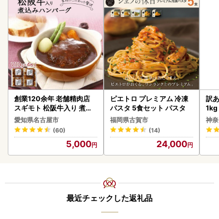
創業120余年 老舗精肉店
ピエトロ プレミアム 冷凍
訳あ
スギモト 松阪牛入り 煮込
パスタ 5食セット パスタ
1k
み ハンバーグ 110g×4枚
愛知県名古屋市
福岡県古賀市
神奈
惣菜 お取り寄せ グルメ ハ
(60)
(14)
ンバーグ 冷凍
5,000
24,000
最近チェックした返礼品