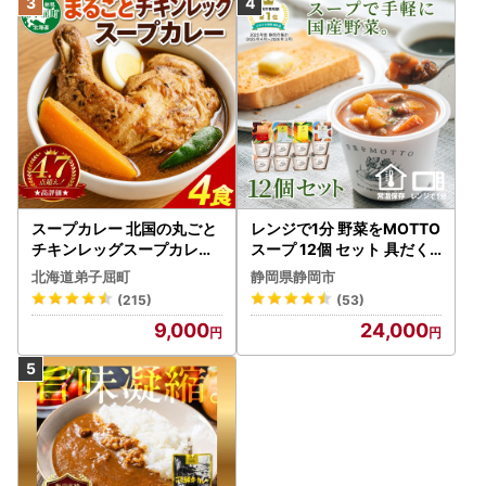
スープカレー 北国の丸ごと
レンジで1分 野菜をMOTTO
チキンレッグスープカレー
スープ 12個 セット 具だく
4個 3739
さんスープ 朝食 惣菜 国産
北海道弟子屈町
静岡県静岡市
野菜 常温保存
(215)
(53)
9,000
24,000