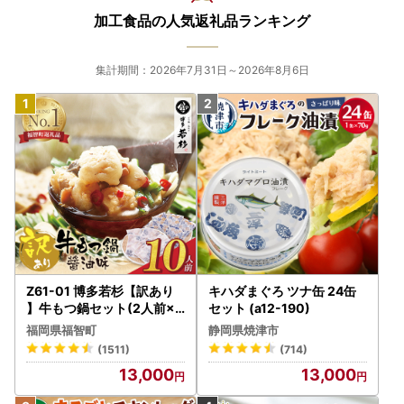
加工食品の人気返礼品ランキング
集計期間：2026年7月31日～2026年8月6日
Z61-01 博多若杉【訳あり
キハダまぐろ ツナ缶 24缶
】牛もつ鍋セット(2人前×5
セット (a12-190)
) 10人前 もつ鍋
福岡県福智町
静岡県焼津市
(1511)
(714)
13,000
13,000