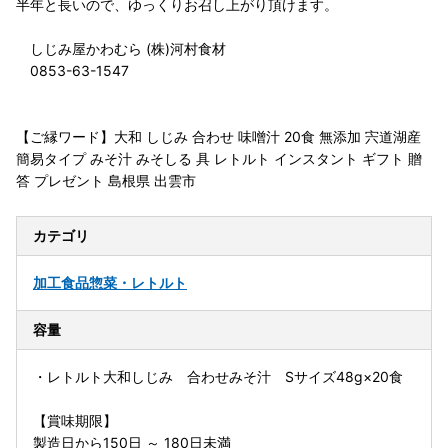
半年と長いので、ゆっくりお召し上がり頂けます。
しじみ屋かわむら (株)河村食材
0853-63-1547
【ご縁ワード】大和 しじみ 合わせ 味噌汁 20食 無添加 宍道湖産
簡易タイプ みそ汁 みそしる 具 レトルト インスタント ギフト 贈
答 プレゼント 島根県 出雲市
カテゴリ
加工食品
惣菜・レトルト
容量
・レトルト大和しじみ 合わせみそ汁 Sサイズ48g×20食
【賞味期限】
製造日から150日 ～ 180日未満