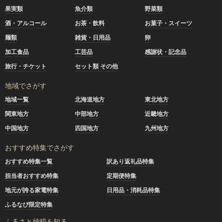
果実類
魚介類
野菜類
酒・アルコール
お茶・飲料
お菓子・スイーツ
麺類
雑貨・日用品
卵
加工食品
工芸品
感謝状・記念品
旅行・チケット
セット類 その他
地域でさがす
地域一覧
北海道地方
東北地方
関東地方
中部地方
近畿地方
中国地方
四国地方
九州地方
おすすめ特集でさがす
おすすめ特集一覧
訳あり返礼品特集
担当者おすすめ特集
定期便特集
地元が誇る家電特集
日用品・消耗品特集
ふるなび限定特集
ふるさと納税を知る