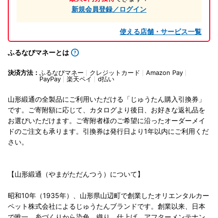
新規会員登録／ログイン
使える店舗・サービス一覧
ふるなびマネーとは
決済方法：
ふるなびマネー
クレジットカード
Amazon Pay
PayPay
楽天ペイ
d払い
山形緞通の全製品にご利用いただける「じゅうたん購入引換券」
です。ご寄附額に応じて、カタログより後日、お好きな返礼品を
お選びいただけます。ご寄附者様のご希望に沿ったオーダーメイ
ドのご注文も承ります。引換券は発行日より1年以内にご利用くだ
さい。
【山形緞通（やまがただんつう）について】
昭和10年（1935年）、山形県山辺町で創業したオリエンタルカー
ペット株式会社によるじゅうたんブランドです。創業以来、日本
で唯一、糸づくりから染色、織り、仕上げ、アフターメンテナン