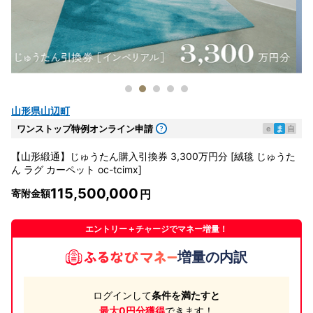
山形県山辺町
ワンストップ特例オンライン申請
e
ま
自
【山形緞通】じゅうたん購入引換券 3,300万円分 [絨毯 じゅうた
ん ラグ カーペット oc-tcimx]
115,500,000
寄附金額
エントリー＋チャージでマネー増量！
増量の内訳
ログインして
条件を満たすと
最大0円分獲得
できます！