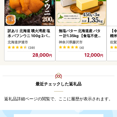
訳あり 北海道 噴火湾産 塩
無塩バター 北海道産 バタ
【
水 バフンウニ 100g 2パッ
ー 計1.35kg 【食塩不使用
精米 
ク 計200g 《アフター保証
】
北海道伊達市
神奈川県藤沢市
佐賀
付き》うに ウニ 雲丹 海鮮
(39)
(4)
海の幸 魚介類 ウニ丼 お寿
28,000
12,000
司 濃厚 無添加 産地直送 お
取り寄せ 山村水産 送料無
料
最近チェックした返礼品
返礼品詳細ページの閲覧で、ここに履歴が表示されます。