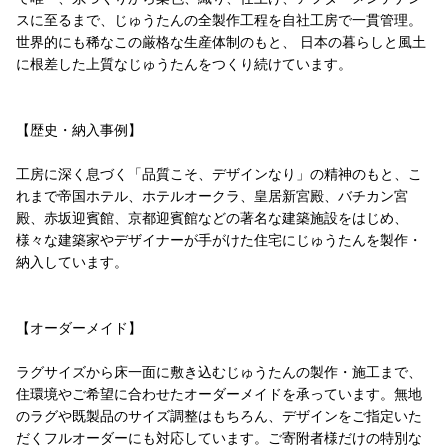
スに至るまで、じゅうたんの全製作工程を自社工房で一貫管理。
世界的にも稀なこの厳格な生産体制のもと、 日本の暮らしと風土
に根差した上質なじゅうたんをつくり続けています。
【歴史・納入事例】
工房に深く息づく「品質こそ、デザインなり」の精神のもと、こ
れまで帝国ホテル、ホテルオークラ、皇居新宮殿、バチカン宮
殿、赤坂迎賓館、京都迎賓館などの著名な建築施設をはじめ、
様々な建築家やデザイナーが手がけた住宅にじゅうたんを製作・
納入しています。
【オーダーメイド】
ラグサイズから床一面に敷き込むじゅうたんの製作・施工まで、
住環境やご希望に合わせたオーダーメイドを承っています。無地
のラグや既製品のサイズ調整はもちろん、デザインをご指定いた
だくフルオーダーにも対応しています。ご寄附者様だけの特別な