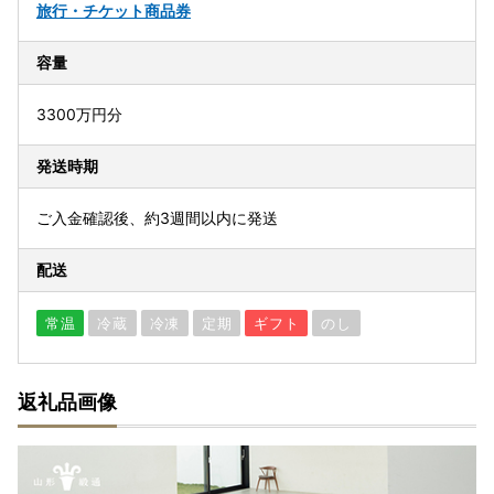
旅行・チケット
商品券
容量
3300万円分
発送時期
ご入金確認後、約3週間以内に発送
配送
常温
冷蔵
冷凍
定期
ギフト
のし
返礼品画像