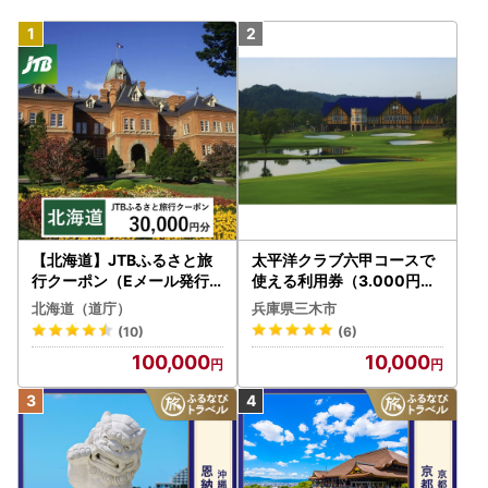
【北海道】JTBふるさと旅
太平洋クラブ六甲コースで
行クーポン（Eメール発行
使える利用券（3.000円分
）30,000円分 旅行 トラベ
）
北海道（道庁）
兵庫県三木市
ル 宿泊 人気 おすすめ JTB
(10)
(6)
W030T
100,000
10,000