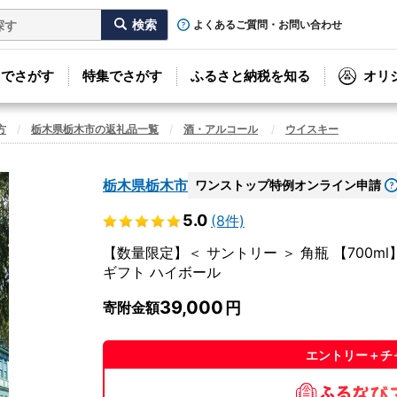
よくあるご質問・お問い合わせ
リでさがす
特集でさがす
ふるさと納税を知る
オリ
方
栃木県栃木市の返礼品一覧
酒・アルコール
ウイスキー
栃木県栃木市
ワンストップ特例オンライン申請
5.0
(8件)
【数量限定】＜ サントリー ＞ 角瓶 【700ml
ギフト ハイボール
39,000
寄附金額
エントリー＋チ