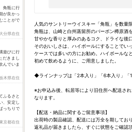
、角瓶に行
期が良かっ
むことがで
人気のサントリーウイスキー「角瓶」を数量
角瓶は、山崎と白州蒸留所のバーボン樽原酒
 大分県在住
甘やかな香りと厚みのあるコク、ドライな後
そのおいしさは、ハイボールにすることでい
構遊びに行
ケースでは多いの方にお勧め。ハイボールな
ただきまし
初めて飲めるように、ご用意しました。
飲んでいま
◆ラインナップは「2本入り」「6本入り」「
 栃木県在住
※お申込み後、転居等により旧住所へ配送さ
てふるさと
なります。
い、安定し
ばっちりで
【配送・納品に関するご留意事項】
出荷時の製品確認、配送には万全を期してお
 東京都在住
返礼品が届きましたら、すぐに状態をご確認