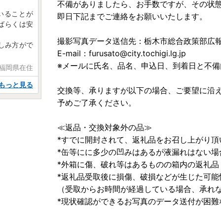
不備がありましたら、お手数ですが、その状
いることが
即日下記までご連絡をお願いいたします。
ばらくは安
撮影写真データ送信先：栃木市総合政策部広
しみ方がで
E-mail：furusato@city.tochigi.lg.jp
※メールに氏名、品名、申込日、到着日と不
 福岡県在住
もっと見る
交換等、承りますが以下の場合、ご要望に沿
予めご了承ください。
≪返品・交換対象外の品≫
*すでに開封されて、返礼品をお召し上がり頂
*缶等にに多少の凹みはあるが液漏れはない場
*外箱に傷、破れ等はあるものの箱内の返礼品
*返礼品受取後に損傷、破損などが生じた可能
（受取からお時間が経過している場合、承れ
*現状確認ができるお写真のデータ送付が困難