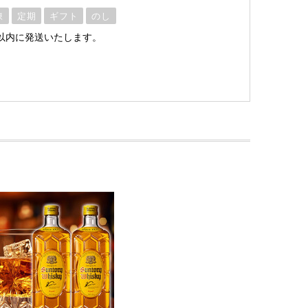
凍
定期
ギフト
のし
以内に発送いたします。