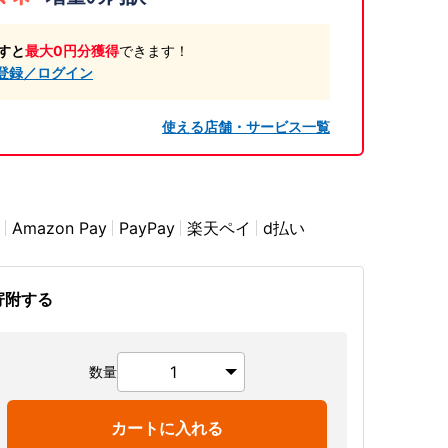
すと
最大0円分獲得
できます！
登録／ログイン
使える店舗・サービス一覧
Amazon Pay
PayPay
楽天ペイ
d払い
寄附する
数量
カートに入れる