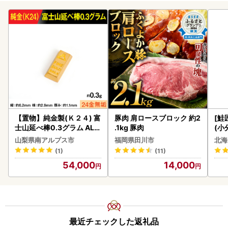
【置物】純金製(Ｋ２４) 富
豚肉 肩ロースブロック 約2
[鮭
士山延べ棒0.3グラム ALP
.1kg 豚肉
(小
BK193
5
山梨県南アルプス市
福岡県田川市
北海
(1)
(11)
54,000
14,000
最近チェックした返礼品