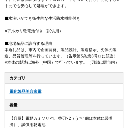
手元でも安心して処理ができます。
■水洗いができ衛生的な生活防水機能付き
※アルカリ乾電池付き（試供用）
■地場産品に該当する理由
本返礼品は、市内で企画開発、製品設計、製造指示、刃体の製
造、品質管理等を行っています。（告示第5条第3号ロに該当）
※本体の製造は海外（中国）で行っています。（刃部は関市内）
カテゴリ
電化製品
美容家電
容量
【容量】電動カミソリ×1、替刃×2（うち1個は本体に装着
済）、試供用乾電池