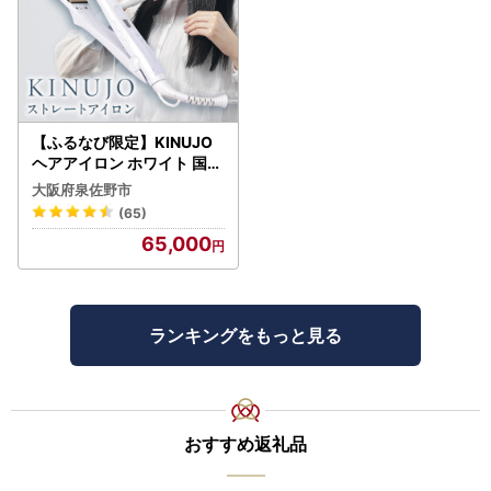
【ふるなび限定】KINUJO
ヘアアイロン ホワイト 国内
製造 FN-Limited-PR
大阪府泉佐野市
(65)
65,000
ランキングをもっと見る
おすすめ返礼品