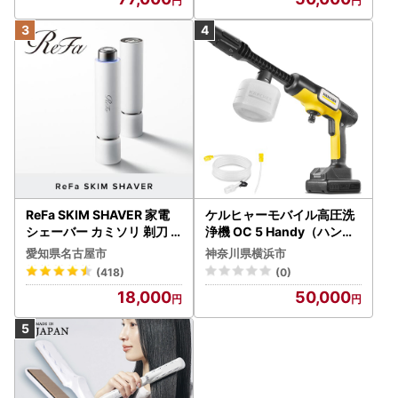
ReFa SKIM SHAVER 家電
ケルヒャーモバイル高圧洗
シェーバー カミソリ 剃刀
浄機 OC 5 Handy（ハンデ
シェーバー
ィジェット） APV0006
愛知県名古屋市
神奈川県横浜市
(418)
(0)
18,000
50,000