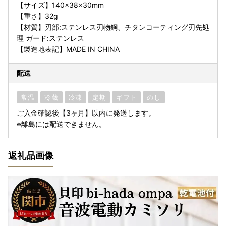
【サイズ】140×38×30mm
【重さ】32g
【材質】刃部:ステンレス刃物鋼、チタンコーティング刃先処
理 ガード:ステンレス
【製造地表記】MADE IN CHINA
配送
常温
冷蔵
冷凍
定期
ギフト
のし
ご入金確認後【3ヶ月】以内に発送します。
※離島には配送できません。
返礼品画像