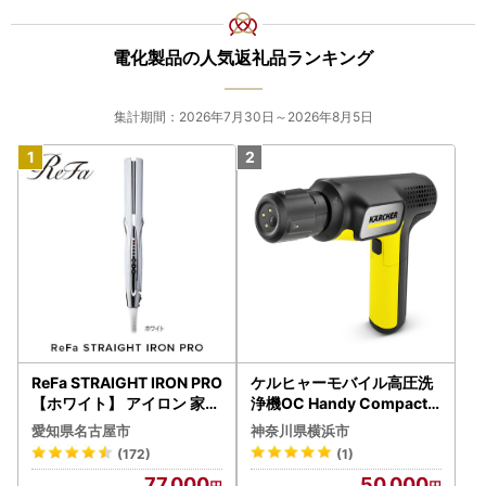
電化製品の人気返礼品ランキング
集計期間：2026年7月30日～2026年8月5日
ReFa STRAIGHT IRON PRO
ケルヒャーモバイル高圧洗
【ホワイト】 アイロン 家電
浄機OC Handy Compact
美容 リファ アイロン
（ハンディエア） APV000
愛知県名古屋市
神奈川県横浜市
7
(172)
(1)
77,000
50,000