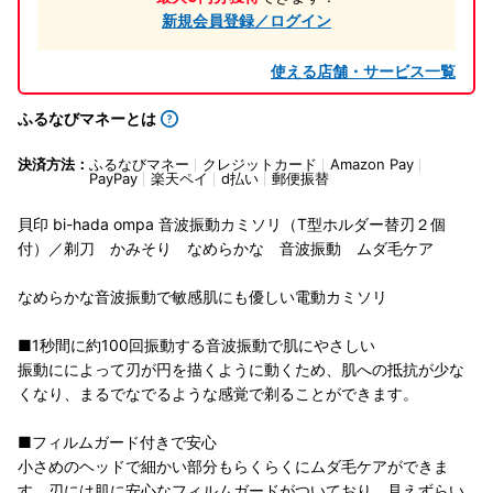
新規会員登録／ログイン
使える店舗・サービス一覧
ふるなびマネーとは
決済方法：
ふるなびマネー
クレジットカード
Amazon Pay
PayPay
楽天ペイ
d払い
郵便振替
貝印 bi-hada ompa 音波振動カミソリ（T型ホルダー替刃２個
付）／剃刀 かみそり なめらかな 音波振動 ムダ毛ケア
なめらかな音波振動で敏感肌にも優しい電動カミソリ
■1秒間に約100回振動する音波振動で肌にやさしい
振動にによって刃が円を描くように動くため、肌への抵抗が少な
くなり、まるでなでるような感覚で剃ることができます。
■フィルムガード付きで安心
小さめのヘッドで細かい部分もらくらくにムダ毛ケアができま
す。刃には肌に安心なフィルムガードがついており、見えずらい