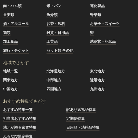
肉・ハム類
米・パン
電化製品
果実類
魚介類
野菜類
酒・アルコール
お茶・飲料
お菓子・スイーツ
麺類
雑貨・日用品
卵
加工食品
工芸品
感謝状・記念品
旅行・チケット
セット類 その他
地域でさがす
地域一覧
北海道地方
東北地方
関東地方
中部地方
近畿地方
中国地方
四国地方
九州地方
おすすめ特集でさがす
おすすめ特集一覧
訳あり返礼品特集
担当者おすすめ特集
定期便特集
地元が誇る家電特集
日用品・消耗品特集
ふるなび限定特集