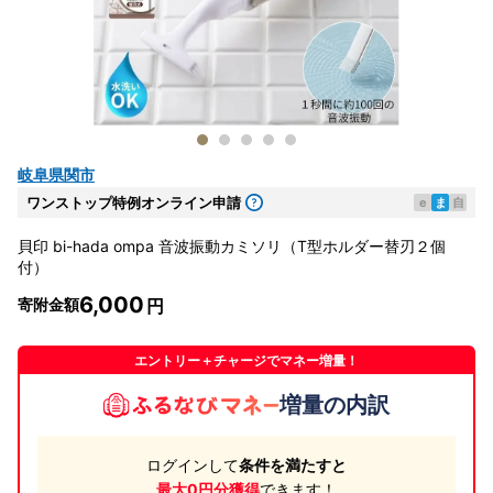
岐阜県関市
ワンストップ特例オンライン申請
e
ま
自
貝印 bi-hada ompa 音波振動カミソリ（T型ホルダー替刃２個
付）
6,000
寄附金額
エントリー＋チャージでマネー増量！
増量の内訳
ログインして
条件を満たすと
最大0円分獲得
できます！