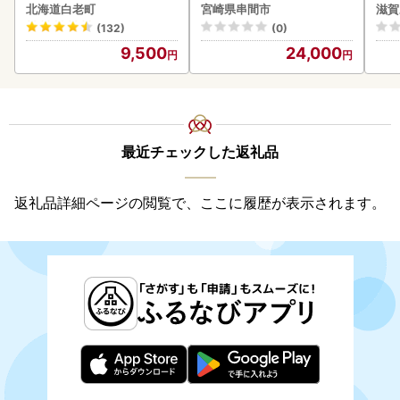
0g AK081
ロイン2節（1.0kg前後）_
】【
北海道白老町
宮崎県串間市
滋賀
K001-012-2609
(132)
(0)
9,500
24,000
最近チェックした返礼品
返礼品詳細ページの閲覧で、ここに履歴が表示されます。