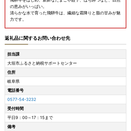
の恵みがいっぱい。
清らかな水で育った飛騨牛は、繊細な霜降りと脂の甘みが魅
力です。
岐阜県大垣市カタログ特産品一覧はこちら
返礼品に関するお問い合わせ先
※お申込み＝返礼品発送ではなく「ふるなびカタログポイン
ト」の付与になります。
担当課
※寄附は10,000円から、会員登録（無料）が必要です。
大垣市ふるさと納税サポートセンター
詳細はこちら
住所
岐阜県
電話番号
0577-54-3232
受付時間
平日9：00～17：15まで
備考