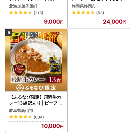
4個 3739
さんスープ 朝食 惣菜 国産
北海道弟子屈町
静岡県静岡市
野菜 常温保存
(215)
(53)
9,000
24,000
【ふるなび限定】飛騨牛カ
レー13袋 訳あり | ビーフ レ
トルト 訳あり DC006-CP
岐阜県高山市
01 FN-Limited-VO
(634)
10,000