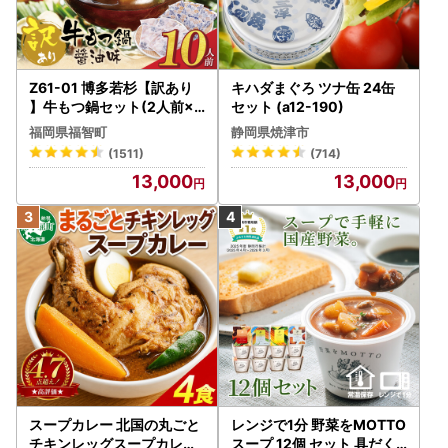
Z61-01 博多若杉【訳あり
キハダまぐろ ツナ缶 24缶
】牛もつ鍋セット(2人前×5
セット (a12-190)
) 10人前 もつ鍋
福岡県福智町
静岡県焼津市
(1511)
(714)
13,000
13,000
スープカレー 北国の丸ごと
レンジで1分 野菜をMOTTO
チキンレッグスープカレー
スープ 12個 セット 具だく