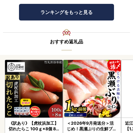
ランキングをもっと見る
おすすめ返礼品
《訳あり》【虎杖浜加工】
＜2026年9月発送分＞活
近
切れたらこ 100ｇ×8個 80
じめ！黒瀬ぶりの生鮮ブリ
【1