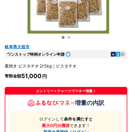
岐阜県大垣市
ワンストップ特例オンライン申請
e
ま
自
素焼き ピスタチオ 計5kg｜ピスタチオ
51,000
寄附金額
エントリー＋チャージでマネー増量！
増量の内訳
ログインして
条件を満たすと
最大0円分獲得
できます！
新規会員登録／ログイン