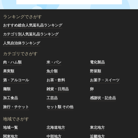
ランキングでさがす
おすすめ総合人気返礼品ランキング
カテゴリ別人気返礼品ランキング
人気自治体ランキング
カテゴリでさがす
肉・ハム類
米・パン
電化製品
果実類
魚介類
野菜類
酒・アルコール
お茶・飲料
お菓子・スイーツ
麺類
雑貨・日用品
卵
加工食品
工芸品
感謝状・記念品
旅行・チケット
セット類 その他
地域でさがす
地域一覧
北海道地方
東北地方
関東地方
中部地方
近畿地方