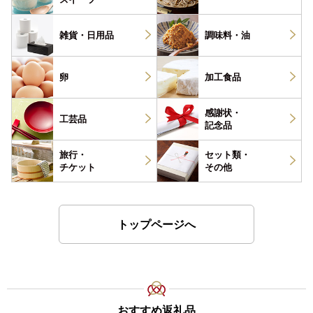
雑貨・
日用品
調味料・
油
卵
加工食品
感謝状・
工芸品
記念品
旅行・
セット類・
チケット
その他
トップページへ
おすすめ返礼品