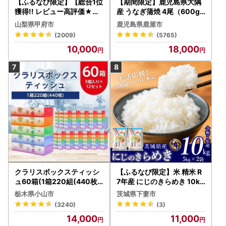
【ふるなび限定】【総合1位
【期間限定】鹿児島県大隅
獲得!! レビュー高評価★】
産 うなぎ蒲焼 4尾（600g
〈2026年度配送分〉山梨
） KN007-004-04-cp18
山梨県甲府市
鹿児島県鹿屋市
県産 シャインマスカット 2
うなぎ 鰻 魚 惣菜 総菜
(2009)
(5765)
～3房（1.0kg以上）シャイ
10,000
18,000
ン フルーツ FN-Limited-S
P
クラリスボックスティッシ
【ふるなび限定】米 精米 R
ュ60箱(1箱220組(440枚))
7年産 にじのきらめき 10kg
(5個入り×12セット)【配送
10月 FN-Limited-PR
栃木県小山市
茨城県下妻市
不可地域：離島・沖縄県】
(3240)
(3)
【1256759】
14,000
11,000