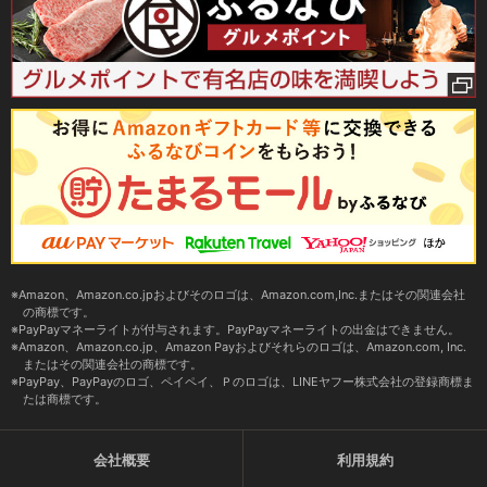
Amazon、Amazon.co.jpおよびそのロゴは、Amazon.com,Inc.またはその関連会社
の商標です。
PayPayマネーライトが付与されます。PayPayマネーライトの出金はできません。
Amazon、Amazon.co.jp、Amazon Payおよびそれらのロゴは、Amazon.com, Inc.
またはその関連会社の商標です。
PayPay、PayPayのロゴ、ペイペイ、Ｐのロゴは、LINEヤフー株式会社の登録商標ま
たは商標です。
会社概要
利用規約