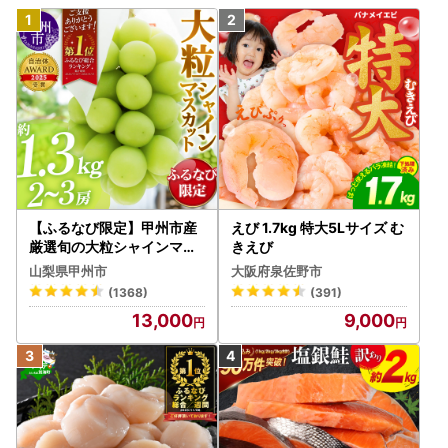
【ふるなび限定】甲州市産
えび 1.7kg 特大5Lサイズ む
厳選旬の大粒シャインマス
きえび
カット 約1.3kg 2～3房【2
山梨県甲州市
大阪府泉佐野市
026年発送】（MG）B12-
(1368)
(391)
472 FN-Limited-VO シャ
13,000
9,000
インマスカット フルーツ