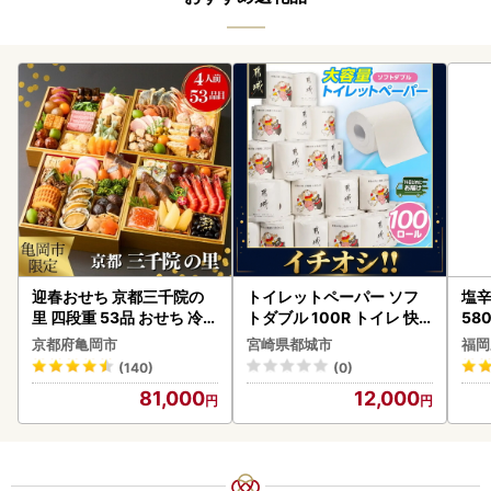
迎春おせち 京都三千院の
トイレットペーパー ソフ
塩辛
里 四段重 53品 おせち 冷蔵
トダブル 100R トイレ 快
58
2027 先行予約
速〔12-I5-TP100-R〕
京都府亀岡市
宮崎県都城市
福岡
(140)
(0)
81,000
12,000