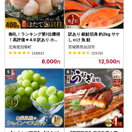
御礼！ランキング第1位獲得
訳あり 銀鮭切身 約2kg サケ
！高評価★4.9 訳あり ホタ
しゃけ 魚 鮭
テ 400g（ほたて 帆立 貝柱
北海道別海町
宮城県気仙沼市
冷凍 ）
(2892)
(2510)
8,000
12,500