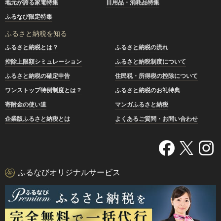
地元が誇る家電特集
日用品・消耗品特集
ふるなび限定特集
ふるさと納税を知る
ふるさと納税とは？
ふるさと納税の流れ
控除上限額シミュレーション
ふるさと納税制度について
ふるさと納税の確定申告
住民税・所得税の控除について
ワンストップ特例制度とは？
ふるさと納税のお礼特典
寄附金の使い道
マンガふるさと納税
企業版ふるさと納税とは
よくあるご質問・お問い合わせ
ふるなびオリジナルサービス