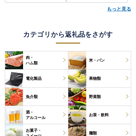
もっと見る
カテゴリから返礼品をさがす
肉・
米・パン
ハム類
電化製品
果物類
魚介類
野菜類
酒・
お茶・
飲料
アルコール
お菓子・
麺類
スイーツ