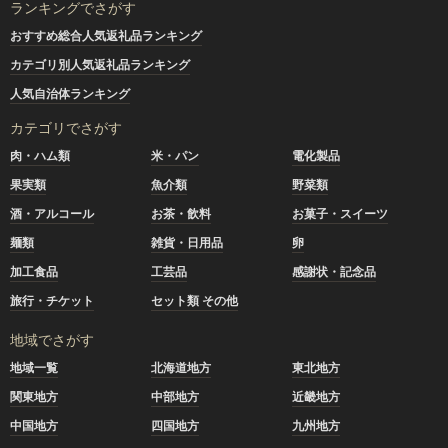
ランキングでさがす
おすすめ総合人気返礼品ランキング
カテゴリ別人気返礼品ランキング
人気自治体ランキング
カテゴリでさがす
肉・ハム類
米・パン
電化製品
果実類
魚介類
野菜類
酒・アルコール
お茶・飲料
お菓子・スイーツ
麺類
雑貨・日用品
卵
加工食品
工芸品
感謝状・記念品
旅行・チケット
セット類 その他
地域でさがす
地域一覧
北海道地方
東北地方
関東地方
中部地方
近畿地方
中国地方
四国地方
九州地方