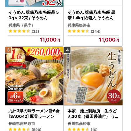
そうめん 揖保乃糸 特級品 5
そうめん 揖保乃糸 特級 黒
0g × 32束 / そうめん
帯 1.4kg 紙箱入 そうめん
兵庫県（県庁）
兵庫県姫路市
(32)
(244)
11,000
11,000
九州3県の味ラーメン 計6食
本家 池上製麺所 生うど
[SAQ042] 豚骨ラーメン
ん30食（鎌田醤油付） うど
ん
長崎県南島原市
香川県高松市
(590)
(10)