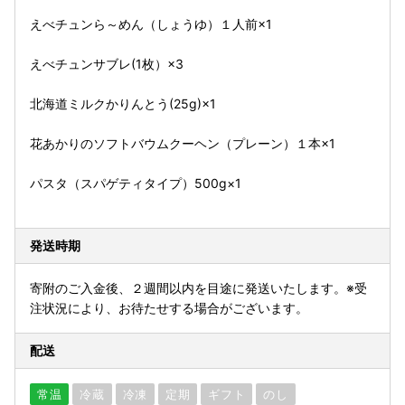
えべチュンら～めん（しょうゆ）１人前×1
えべチュンサブレ(1枚）×3
北海道ミルクかりんとう(25g)×1
花あかりのソフトバウムクーヘン（プレーン）１本×1
パスタ（スパゲティタイプ）500g×1
発送時期
寄附のご入金後、２週間以内を目途に発送いたします。※受
注状況により、お待たせする場合がございます。
配送
常温
冷蔵
冷凍
定期
ギフト
のし