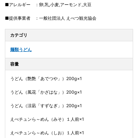
■アレルギー ：卵,乳,小麦,アーモンド,大豆
■提供事業者 ：一般社団法人 えべつ観光協会
カテゴリ
麺類
うどん
容量
うどん（艶艶「あでつや」）200g×1
うどん（風花「かざはな」）200g×1
うどん（涼凪「すずなぎ」）200g×1
えべチュンら～めん（みそ）１人前×1
えべチュンら～めん（しお）１人前×1