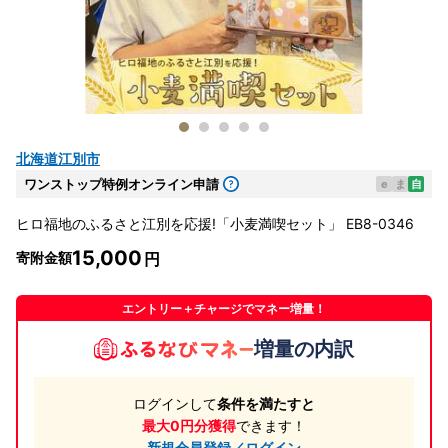
北海道江別市
ワンストップ特例オンライン申請
e
ま
自
ヒロ福地のふるさと江別を応援!「小麦満喫セット」 EB8-0346
15,000
寄附金額
エントリー＋チャージでマネー増量！
増量の内訳
ログインして
条件を満たすと
最大0円分獲得
できます！
新規会員登録／ログイン