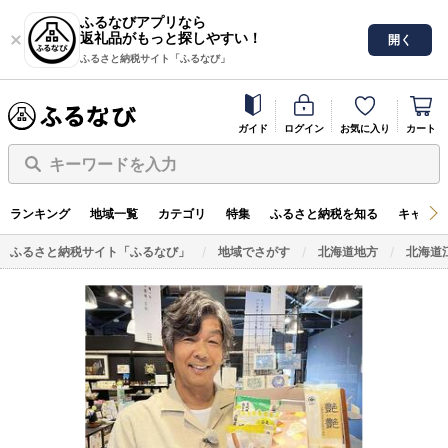
ふるなびアプリなら
返礼品がもっと探しやすい！
開く
ふるさと納税サイト「ふるなび」
ガイド
ログイン
お気に入り
カート
キーワードを入力
ランキング
地域一覧
カテゴリ
特集
ふるさと納税を知る
キャンペ
ふるさと納税サイト「ふるなび」
地域でさがす
北海道地方
北海道