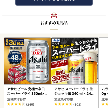
おすすめ返礼品
アサヒビール 究極の辛口
アサヒ スーパードライ 生
ムラ
スーパードライ 350ml×4
ジョッキ缶 340ml × 24本
0g
8本 ビール
(1ケース) ＜茨城工場＞ 缶
茨城県守谷市
茨城県守谷市
北海
ビール お酒 Asahi 守谷市
(245)
(302)