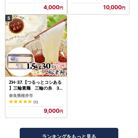
4,000
10,000
ZH-37.【つるっとコシある
】三輪素麺 三輪の糸 30
束 (C-1.5K)
奈良県桜井市
(1)
9,000
ランキングをもっと見る