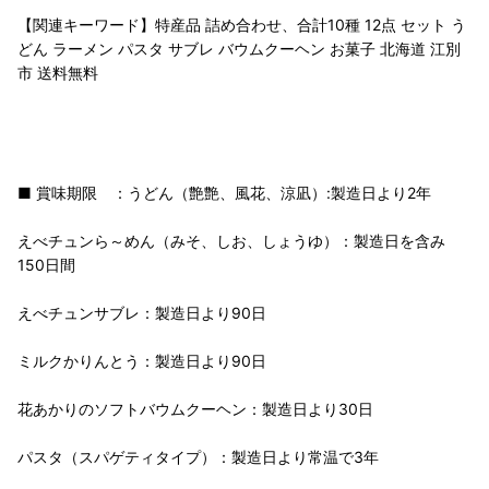
【関連キーワード】特産品 詰め合わせ、合計10種 12点 セット う
どん ラーメン パスタ サブレ バウムクーヘン お菓子 北海道 江別
市 送料無料
■ 賞味期限 ：うどん（艶艶、風花、涼凪）:製造日より2年
えべチュンら～めん（みそ、しお、しょうゆ）：製造日を含み
150日間
えべチュンサブレ：製造日より90日
ミルクかりんとう：製造日より90日
花あかりのソフトバウムクーヘン：製造日より30日
パスタ（スパゲティタイプ）：製造日より常温で3年