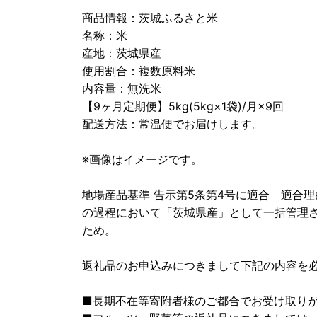
商品情報：茨城ふるさと米
名称：米
産地：茨城県産
使用割合：複数原料米
内容量：無洗米
【9ヶ月定期便】5kg(5kg×1袋)/月×9回
配送方法：常温便でお届けします。
※画像はイメージです。
地場産品基準 告示第5条第4号に適合 適合
の過程において「茨城県産」として一括管理
ため。
返礼品のお申込みにつきまして下記の内容を
■長期不在等寄附者様のご都合でお受け取り