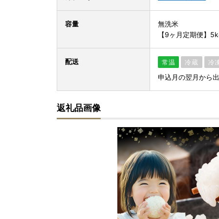
容量
無洗米
【9ヶ月定期便】5kg(
配送
常温
冷蔵
冷
申込月の翌月から
返礼品画像