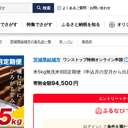
よくあるご質問・お問い合わせ
リでさがす
特集でさがす
ふるさと納税を知る
オリ
方
茨城県結城市の返礼品一覧
米・パン
無洗米
茨城県結城市
ワンストップ特例オンライン申請
米5kg無洗米9回定期便《申込月の翌月から
94,500
寄附金額
エントリー＋チ
ログインして
条件を満た