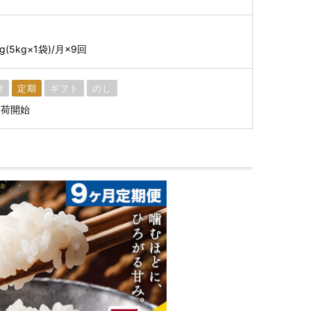
5kg×1袋)/月×9回
凍
定期
ギフト
のし
出荷開始