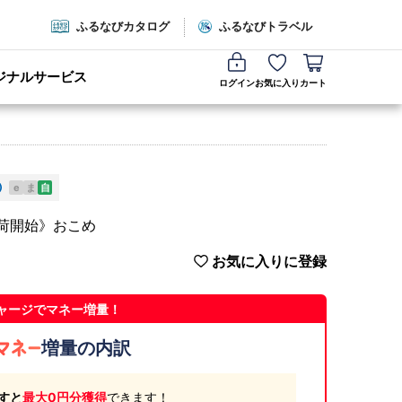
ふるなびカタログ
ふるなびトラベル
ジナルサービス
ログイン
お気に入り
カート
e
ま
自
出荷開始》おこめ
お気に入りに登録
ャージでマネー増量！
増量の内訳
すと
最大0円分獲得
できます！