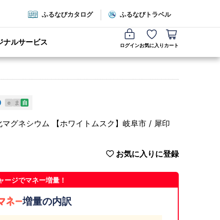
ふるなびカタログ
ふるなびトラベル
ジナルサービス
ログイン
お気に入り
カート
e
ま
自
塩化マグネシウム 【ホワイトムスク】岐阜市 / 犀印
お気に入りに登録
ャージでマネー増量！
増量の内訳