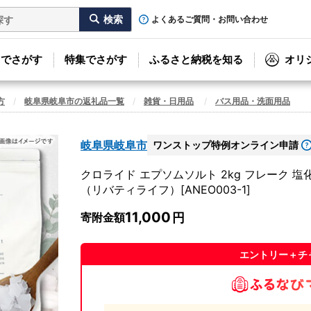
よくあるご質問・お問い合わせ
リでさがす
特集でさがす
ふるさと納税を知る
オリ
方
岐阜県岐阜市の返礼品一覧
雑貨・日用品
バス用品・洗面用品
岐阜県岐阜市
ワンストップ特例オンライン申請
クロライド エプソムソルト 2kg フレーク 
（リバティライフ）[ANEO003-1]
11,000
寄附金額
エントリー＋チ