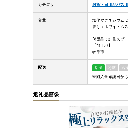
カテゴリ
雑貨・日用品
バス
容量
塩化マグネシウム 2
香り：ホワイトム
付属品：計量スプ
【加工地】
岐阜市
配送
常温
冷蔵
冷
寄附入金確認日か
返礼品画像