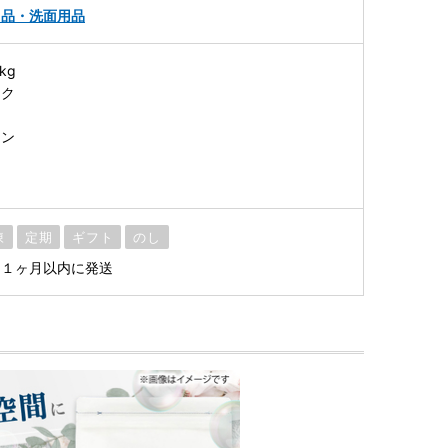
用品・洗面用品
kg
スク
ーン
凍
定期
ギフト
のし
ら１ヶ月以内に発送