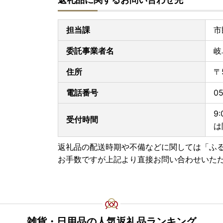
メール：gifu@steamship.co.jp
担当課
市
【個人情報の取り扱いについて】
お寄せいただいた個人情報は、寄附金の受付、入
委託事業者名
岐
せ、寄附の使い道のお知らせの広報等に利用する
せん。返礼品発送に関して、必要最低限の範囲に
住所
〒
電話番号
05
【ふるさと納税の対象となる地方団体の指定につ
岐阜市は令和7年9月26日付総務大臣通知「ふる
9
受付時間
知）」にて、地方税法（昭和25年法律第226号）第
は
き、ふるさと納税の対象となる地方団体として指
指定対象期間は、令和7年10月1日から令和8年9
返礼品の配送時期や不備などに関しては「ふ
お手数ですが上記より直接お問い合わせいた
雑貨・日用品の人気返礼品ランキング