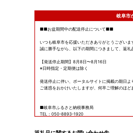
岐阜市
■■お盆期間中の配送停止について■■
いつも岐阜市を応援いただきありがとうございま
誠に勝手ながら、以下の期間につきまして、返礼
【発送停止期間】8月8日〜8月16日
※日時指定・定期便は除く
発送停止に伴い、ポータルサイトに掲載の期日よ
ご迷惑をおかけいたしますが、何卒ご理解のほど
■岐阜市ふるさと納税事務局
TEL：050-8893-1920
受付時間：9:00～17:30
(土曜日・日曜日・祝日及び12月29日〜1月3日を除
返礼品に関するお問い合わせ先