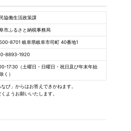
民協働生活政策課
金及び返礼品発送に係る確認・連絡、各種お問い合わ
阜市ふるさと納税事務局
ものであり、それ以外の目的で使用するものではありま
おいて返礼品取扱い事業者に通知します。
500-8701
岐阜県岐阜市司町 40番地1
0-8893-1920
いて】
さと納税の対象となる地方団体の指定について（通
:00-17:30（土曜日・日曜日・祝日及び年末年始
37条の2第2項及び第314条の7第2項の規定に基づ
除く）
定されました。
月30日までです。
るなび」からはお答えできかねます。
だくようお願いいたします。