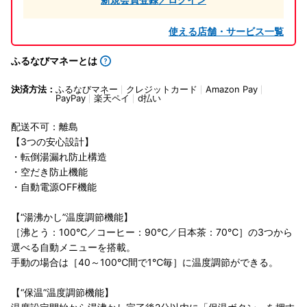
使える店舗・サービス一覧
ふるなびマネーとは
決済方法：
ふるなびマネー
クレジットカード
Amazon Pay
PayPay
楽天ペイ
d払い
配送不可：離島
【3つの安心設計】
・転倒湯漏れ防止構造
・空だき防止機能
・自動電源OFF機能
【“湯沸かし”温度調節機能】
［沸とう：100℃／コーヒー：90℃／日本茶：70℃］の3つから
選べる自動メニューを搭載。
手動の場合は［40～100℃間で1℃毎］に温度調節ができる。
【“保温”温度調節機能】