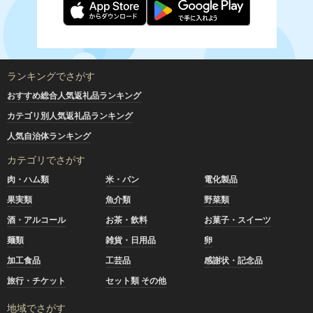
ランキングでさがす
おすすめ総合人気返礼品ランキング
カテゴリ別人気返礼品ランキング
人気自治体ランキング
カテゴリでさがす
肉・ハム類
米・パン
電化製品
果実類
魚介類
野菜類
酒・アルコール
お茶・飲料
お菓子・スイーツ
麺類
雑貨・日用品
卵
加工食品
工芸品
感謝状・記念品
旅行・チケット
セット類 その他
地域でさがす