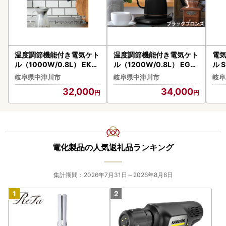
温度調節機能付き電気ケト
温度調節機能付き電気ケト
電気
ル（1000W/0.8L） EKG-
ル（1200W/0.8L） EGL-
ル S
C801(B) 77678 F4N-256
C1281【ブラックブロンズ
CB
岐阜県中津川市
岐阜県中津川市
岐阜
4
】77684 F4N-0704
ック
32,000
34,000
キッ
善 
654
電化製品の人気返礼品ランキング
集計期間：2026年7月31日～2026年8月6日