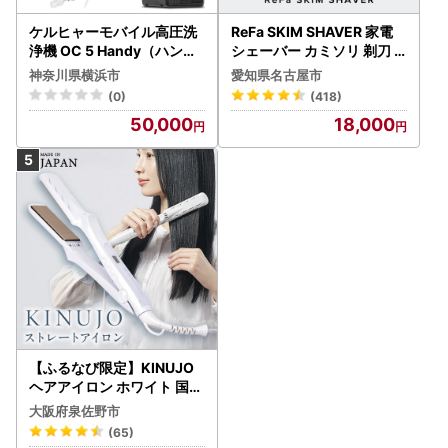
ケルヒャーモバイル高圧洗
ReFa SKIM SHAVER 家電
浄機 OC 5 Handy（ハンデ
シェーバー カミソリ 剃刀
ィジェット） APV0006
シェーバー
神奈川県横浜市
愛知県名古屋市
(0)
(418)
50,000
18,000
【ふるなび限定】KINUJO
ヘアアイロン ホワイト 国内
製造 FN-Limited-PR
大阪府泉佐野市
(65)