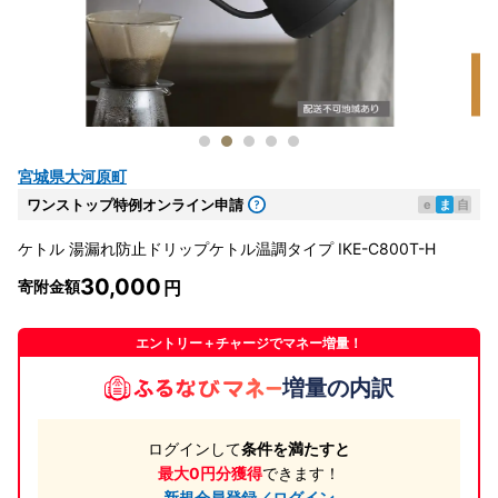
宮城県大河原町
ワンストップ特例オンライン申請
e
ま
自
ケトル 湯漏れ防止ドリップケトル温調タイプ IKE-C800T-H
30,000
寄附金額
エントリー＋チャージでマネー増量！
増量の内訳
ログインして
条件を満たすと
最大0円分獲得
できます！
新規会員登録／ログイン