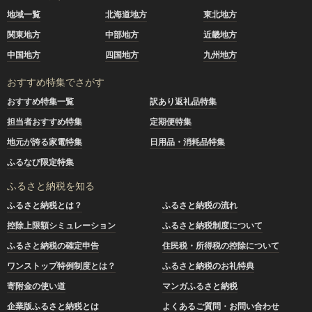
地域一覧
北海道地方
東北地方
関東地方
中部地方
近畿地方
中国地方
四国地方
九州地方
おすすめ特集でさがす
おすすめ特集一覧
訳あり返礼品特集
担当者おすすめ特集
定期便特集
地元が誇る家電特集
日用品・消耗品特集
ふるなび限定特集
ふるさと納税を知る
ふるさと納税とは？
ふるさと納税の流れ
控除上限額シミュレーション
ふるさと納税制度について
ふるさと納税の確定申告
住民税・所得税の控除について
ワンストップ特例制度とは？
ふるさと納税のお礼特典
寄附金の使い道
マンガふるさと納税
企業版ふるさと納税とは
よくあるご質問・お問い合わせ