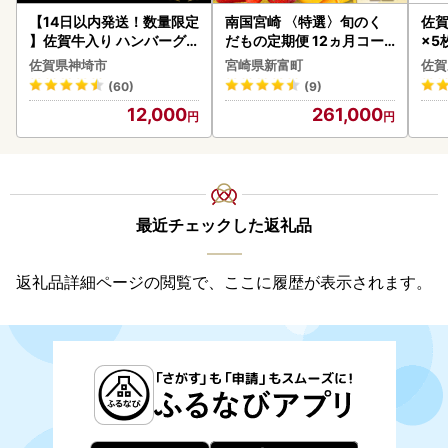
【14日以内発送！数量限定
南国宮崎 〈特選〉旬のく
佐賀
】佐賀牛入り ハンバーグ 2
だもの定期便 12ヵ月コー
×5枚
2個 2.6kg(120g×22個)(H
ス【F84-25】
佐賀県神埼市
宮崎県新富町
佐賀
083106)
(60)
(9)
12,000
261,000
最近チェックした返礼品
返礼品詳細ページの閲覧で、ここに履歴が表示されます。