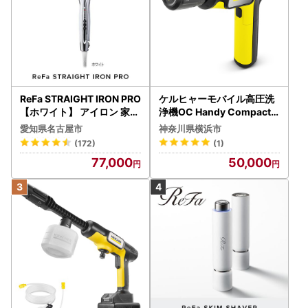
ReFa STRAIGHT IRON PRO
ケルヒャーモバイル高圧洗
【ホワイト】 アイロン 家電
浄機OC Handy Compact
美容 リファ アイロン
（ハンディエア） APV000
愛知県名古屋市
神奈川県横浜市
7
(172)
(1)
77,000
50,000