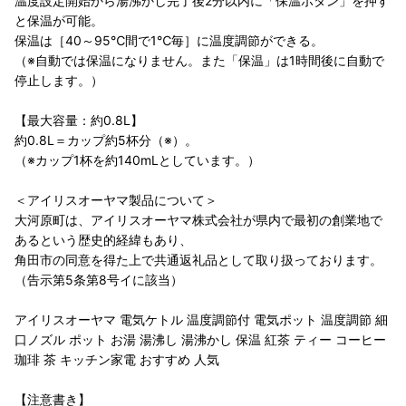
温度設定開始から湯沸かし完了後2分以内に「保温ボタン」を押す
と保温が可能。
保温は［40～95℃間で1℃毎］に温度調節ができる。
（※自動では保温になりません。また「保温」は1時間後に自動で
停止します。）
【最大容量：約0.8L】
約0.8L＝カップ約5杯分（※）。
（※カップ1杯を約140mLとしています。）
＜アイリスオーヤマ製品について＞
大河原町は、アイリスオーヤマ株式会社が県内で最初の創業地で
あるという歴史的経緯もあり、
角田市の同意を得た上で共通返礼品として取り扱っております。
（告示第5条第8号イに該当）
アイリスオーヤマ 電気ケトル 温度調節付 電気ポット 温度調節 細
口ノズル ポット お湯 湯沸し 湯沸かし 保温 紅茶 ティー コーヒー
珈琲 茶 キッチン家電 おすすめ 人気
【注意書き】