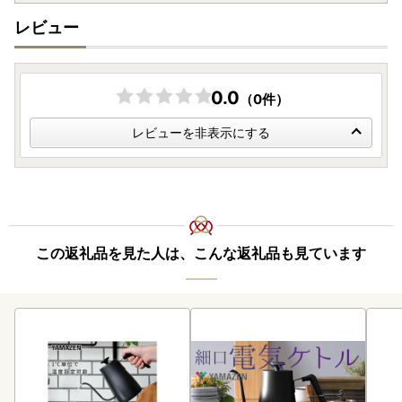
お送りする受領証明書のコピーをご一緒に保管
ください。メ
レビュー
ーカー保証の期間については、
お届けから1年間
となってお
ります。
また、開封・未使用であっても、メーカー保証の期間は変わ
りません。
0.0
（0件）
・「組み立て不要」の記載がないものはお客様組み立てとな
っております。工具は入っておりません。
レビューを非表示にする
この返礼品を見た人は、こんな返礼品も見ています