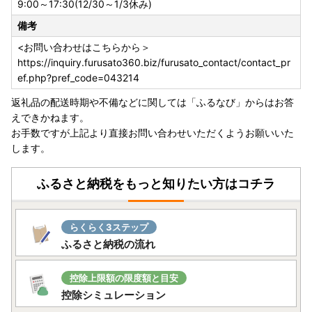
9:00～17:30(12/30～1/3休み)
お願いいたします。提出の際はマイナンバー確認書類・本人
備考
確認書類の添付漏れにご注意ください。
提出期限は、
寄附をした翌年の１月10日まで
となります。
<お問い合わせはこちらから＞
受付が完了しましたら、メールにてご連絡いたします。受付
https://inquiry.furusato360.biz/furusato_contact/contact_pr
書の送付は行っておりません。
ef.php?pref_code=043214
また年末は多くの申請書が送付されるため、確認にお時間を
返礼品の配送時期や不備などに関しては「ふるなび」からはお答
いただきます。あらかじめご了承ください。
えできかねます。
お手数ですが上記より直接お問い合わせいただくようお願いいた
▽大河原町ホームページ
します。
リンク
ふるさと納税をもっと知りたい方はコチラ
○ふるさと納税は「寄附」であるため、
申し込み後のキャン
セルは原則できません。
申込の際は、申込者、お礼の品（数
量・金額・色・サイズ・性能等）、クレジットカードの名義
らくらく3ステップ
等に誤りがないかよくご確認の上、申込をお願いいたしま
ふるさと納税の流れ
す。
〇アイリスオーヤマ製品について
控除上限額の限度額と目安
・お礼の品をメーカーから直送しているため、保証書に購入
控除シミュレーション
日・店舗等の記載はしておりません。かわりに
大河原町から