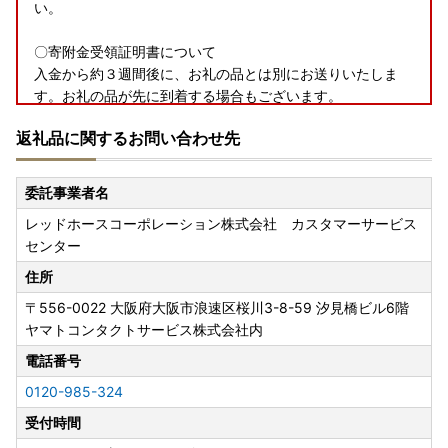
い。
〇寄附金受領証明書について
入金から約３週間後に、お礼の品とは別にお送りいたしま
す。お礼の品が先に到着する場合もございます。
申込から２か月以上経過しても届かない場合はご連絡をお願
返礼品に関するお問い合わせ先
いいたします。
〇ワンストップ特例申請書について
委託事業者名
＜＜大河原町はワンストップ特例申請オンラインサービス対
レッドホースコーポレーション株式会社 カスタマーサービス
象自治体です＞＞
センター
申請アプリ「IAM（アイアム）」を使用していただくこと
で、書類の作成や申請書の郵送が不要となります。
住所
〒556-0022
大阪府大阪市浪速区桜川3-8-59 汐見橋ビル6階
寄附の申込の際に、ワンストップ特例申請を「希望する」と
ヤマトコンタクトサービス株式会社内
されたかたへ受領証明書と一緒に申請書をお送りしておりま
す。
電話番号
年末に寄附をされた場合、送付が申請期日に間に合わない可
0120-985-324
能性が高いため、お急ぎの場合は下記大河原町ホームページ
受付時間
をご確認いただき、オンライン申請をご利用いただくか、ご
自身で様式をダウンロード・印刷し手続きいただきますよう