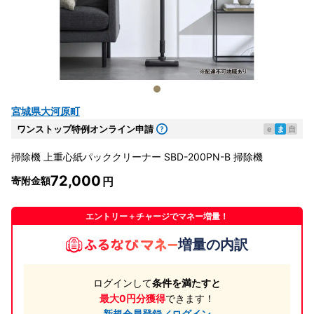
宮城県大河原町
ワンストップ特例オンライン申請
e
ま
自
掃除機 上重心紙パッククリーナー SBD-200PN-B 掃除機
72,000
寄附金額
エントリー＋チャージでマネー増量！
増量の内訳
ログインして
条件を満たすと
最大0円分獲得
できます！
新規会員登録／ログイン