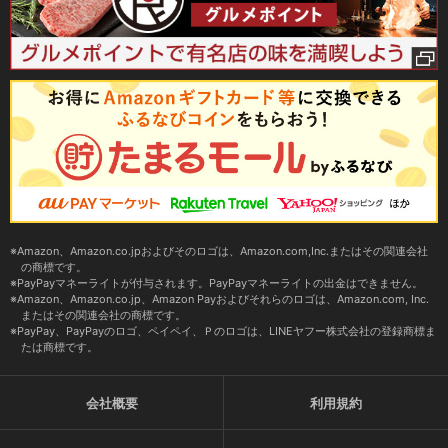
Amazon、Amazon.co.jpおよびそのロゴは、Amazon.com,Inc.またはその関連会社
の商標です。
PayPayマネーライトが付与されます。PayPayマネーライトの出金はできません。
Amazon、Amazon.co.jp、Amazon Payおよびそれらのロゴは、Amazon.com, Inc.
またはその関連会社の商標です。
PayPay、PayPayのロゴ、ペイペイ、Ｐのロゴは、LINEヤフー株式会社の登録商標ま
たは商標です。
会社概要
利用規約