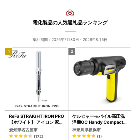
電化製品の人気返礼品ランキング
集計期間：2026年7月30日～2026年8月5日
ReFa STRAIGHT IRON PRO
ケルヒャーモバイル高圧洗
【ホワイト】 アイロン 家電
浄機OC Handy Compact
美容 リファ アイロン
（ハンディエア） APV000
愛知県名古屋市
神奈川県横浜市
7
(172)
(1)