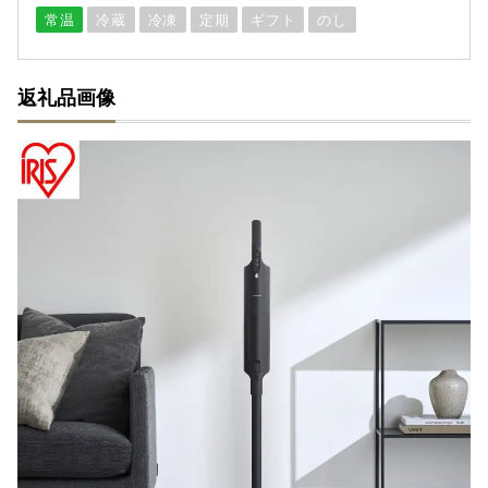
常温
冷蔵
冷凍
定期
ギフト
のし
返礼品画像