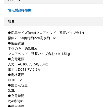
電化製品
掃除機
容量
●商品サイズ(cm)(フロアヘッド、延長パイプ含む)
幅約23.5×奥行約22×高さ約102
●製品質量
本体のみ：約0.9kg
フロアヘッド、延長パイプ含む：約1.5kg
●充電電源
入力：AC100V、50/60Hz
出力：DC13.7V 0.5A
●定格電圧
DC10.8V
●集じん容量
0.3L
●充電時間
約4時間※1
●使用温度