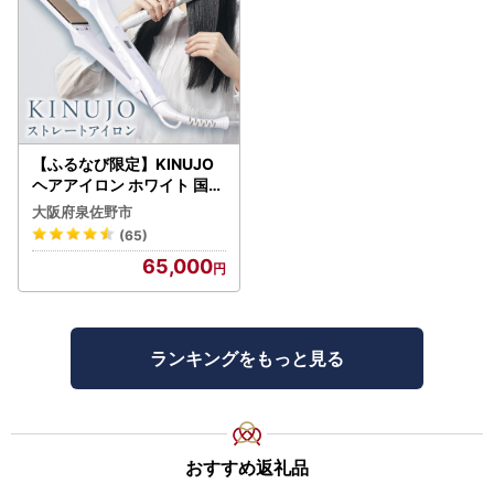
【ふるなび限定】KINUJO
ヘアアイロン ホワイト 国内
製造 FN-Limited-PR
大阪府泉佐野市
(65)
65,000
ランキングをもっと見る
おすすめ返礼品