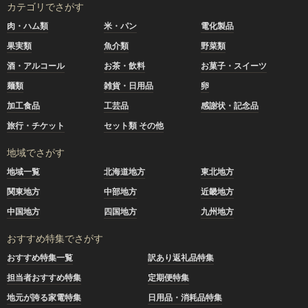
カテゴリでさがす
肉・ハム類
米・パン
電化製品
果実類
魚介類
野菜類
酒・アルコール
お茶・飲料
お菓子・スイーツ
麺類
雑貨・日用品
卵
加工食品
工芸品
感謝状・記念品
旅行・チケット
セット類 その他
地域でさがす
地域一覧
北海道地方
東北地方
関東地方
中部地方
近畿地方
中国地方
四国地方
九州地方
おすすめ特集でさがす
おすすめ特集一覧
訳あり返礼品特集
担当者おすすめ特集
定期便特集
地元が誇る家電特集
日用品・消耗品特集