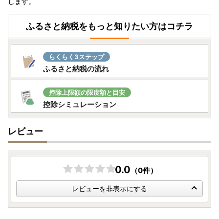
します。
リンク
ふるさと納税をもっと知りたい方はコチラ
○ふるさと納税は「寄附」であるため、
申し込み後のキャン
セルは原則できません。
申込の際は、申込者、お礼の品（数
量・金額・色・サイズ・性能等）、クレジットカードの名義
らくらく3ステップ
等に誤りがないかよくご確認の上、申込をお願いいたしま
ふるさと納税の流れ
す。
〇アイリスオーヤマ製品について
控除上限額の限度額と目安
・お礼の品をメーカーから直送しているため、保証書に購入
控除シミュレーション
日・店舗等の記載はしておりません。かわりに
大河原町から
お送りする受領証明書のコピーをご一緒に保管
ください。メ
レビュー
ーカー保証の期間については、
お届けから1年間
となってお
ります。
また、開封・未使用であっても、メーカー保証の期間は変わ
りません。
0.0
（0件）
・「組み立て不要」の記載がないものはお客様組み立てとな
っております。工具は入っておりません。
レビューを非表示にする