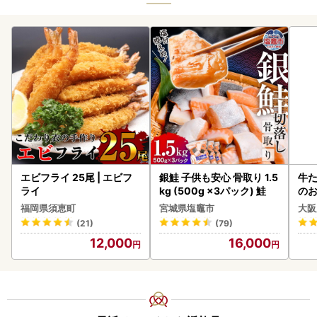
エビフライ 25尾 | エビフ
銀鮭 子供も安心 骨取り 1.5
牛た
ライ
kg (500g ×3パック) 鮭
のお
福岡県須恵町
宮城県塩竈市
大阪
(21)
(79)
12,000
16,000