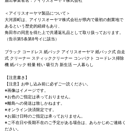
届出事業者名：アイリスオーヤマ株式会社
＜アイリスオーヤマ製品について＞
大河原町は、アイリスオーヤマ株式会社が県内で最初の創業地で
あるという歴史的経緯もあり、
角田市の同意を得た上で共通返礼品として取り扱っております。
（告示第5条第8号イに該当）
ブラック コードレス 紙パック アイリスオーヤマ 紙パック式 自走
式 クリーナー スティッククリーナー コンパクト コードレス掃除
機 紙パック 軽量 軽い 吸引力 新生活 一人暮らし
【注意書き】
【注意】お申し込み前に必ずご一読ください。
※画像はイメージです。
※お色のご指定は承っておりません。
※離島への発送は致しかねます。
※オンライン決済限定です。
※お届け日時のご指定は承っておりません。
※ご不在日や長期不在のご予定がある場合は、あらかじめご連絡く
ださい。