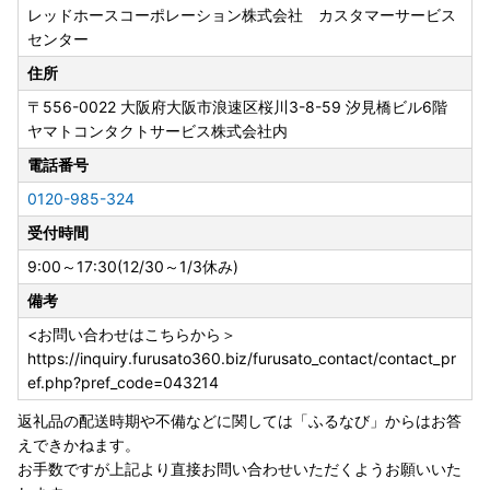
レッドホースコーポレーション株式会社 カスタマーサービス
象自治体です＞＞
センター
申請アプリ「IAM（アイアム）」を使用していただくこと
で、書類の作成や申請書の郵送が不要となります。
住所
〒556-0022
大阪府大阪市浪速区桜川3-8-59 汐見橋ビル6階
寄附の申込の際に、ワンストップ特例申請を「希望する」と
ヤマトコンタクトサービス株式会社内
されたかたへ受領証明書と一緒に申請書をお送りしておりま
す。
電話番号
年末に寄附をされた場合、送付が申請期日に間に合わない可
0120-985-324
能性が高いため、お急ぎの場合は下記大河原町ホームページ
受付時間
をご確認いただき、オンライン申請をご利用いただくか、ご
自身で様式をダウンロード・印刷し手続きいただきますよう
9:00～17:30(12/30～1/3休み)
お願いいたします。提出の際はマイナンバー確認書類・本人
備考
確認書類の添付漏れにご注意ください。
提出期限は、
寄附をした翌年の１月10日まで
となります。
<お問い合わせはこちらから＞
受付が完了しましたら、メールにてご連絡いたします。受付
https://inquiry.furusato360.biz/furusato_contact/contact_pr
書の送付は行っておりません。
ef.php?pref_code=043214
また年末は多くの申請書が送付されるため、確認にお時間を
返礼品の配送時期や不備などに関しては「ふるなび」からはお答
いただきます。あらかじめご了承ください。
えできかねます。
お手数ですが上記より直接お問い合わせいただくようお願いいた
▽大河原町ホームページ