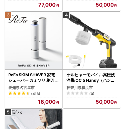
77,000
50,000
ReFa SKIM SHAVER 家電
ケルヒャーモバイル高圧洗
シェーバー カミソリ 剃刀
浄機 OC 5 Handy（ハンデ
シェーバー
ィジェット） APV0006
愛知県名古屋市
神奈川県横浜市
(418)
(0)
18,000
50,000