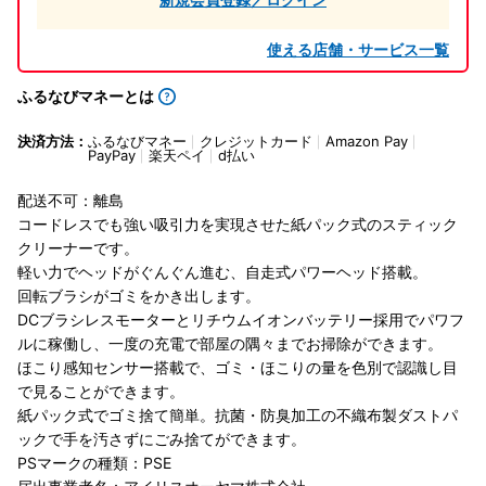
使える店舗・サービス一覧
ふるなびマネーとは
決済方法：
ふるなびマネー
クレジットカード
Amazon Pay
PayPay
楽天ペイ
d払い
配送不可：離島
コードレスでも強い吸引力を実現させた紙パック式のスティック
クリーナーです。
軽い力でヘッドがぐんぐん進む、自走式パワーヘッド搭載。
回転ブラシがゴミをかき出します。
DCブラシレスモーターとリチウムイオンバッテリー採用でパワフ
ルに稼働し、一度の充電で部屋の隅々までお掃除ができます。
ほこり感知センサー搭載で、ゴミ・ほこりの量を色別で認識し目
で見ることができます。
紙パック式でゴミ捨て簡単。抗菌・防臭加工の不織布製ダストパ
ックで手を汚さずにごみ捨てができます。
PSマークの種類：PSE