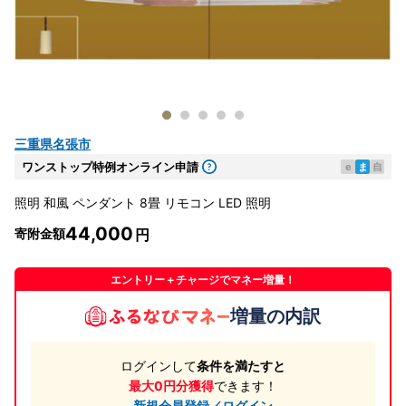
三重県名張市
ワンストップ特例オンライン申請
e
ま
自
照明 和風 ペンダント 8畳 リモコン LED 照明
44,000
寄附金額
エントリー＋チャージでマネー増量！
増量の内訳
ログインして
条件を満たすと
最大0円分獲得
できます！
新規会員登録／ログイン