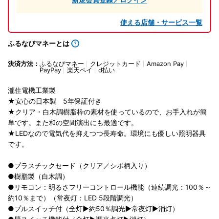
使える店舗・サービス一覧
ふるなびマネーとは
決済方法：
ふるなびマネー
クレジットカード
Amazon Pay
PayPay
楽天ペイ
d払い
瀧住電機工業製
★安心の日本製 5年保証付き
★クリア・白木調樹脂枠の素材を使っているので、お手入れが簡
単です。また和の空間演出にも最適です。
★LEDなので電気代を抑えつつ長寿命。環境にも優しい照明器具
です。
●プラスチックセード（クリア／シボ柄入り）
●樹脂製（白木調）
●リモコン：明るさフリーコントロール機能（連続調光：100％～
約10％まで）（常夜灯：LED 5段階調光）
●プルスイッチ付（全灯▶約50％調光▶常夜灯▶消灯）