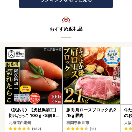
おすすめ返礼品
《訳あり》【虎杖浜加工】
豚肉 肩ロースブロック 約2
牛た
切れたらこ 100ｇ×8個 80
.1kg 豚肉
のお
0g AK081
北海道白老町
福岡県田川市
大阪
(132)
(11)