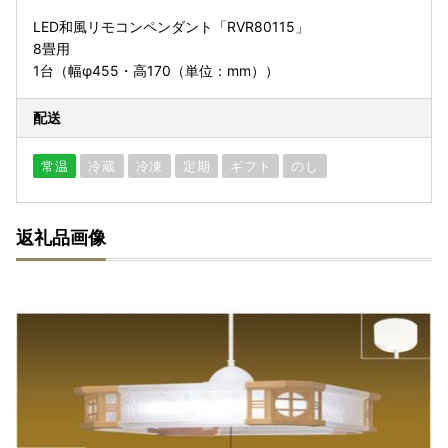
LED和風リモコンペンダント「RVR80115」
8畳用
1台（幅φ455・高170（単位：mm））
配送
常温
冷蔵
冷凍
定期
ギフト
のし
返礼品画像