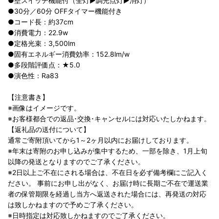
●壁スイッチ機能付（全灯▶調光点灯▶消灯）
●30分／60分 OFFタイマー機能付き
●コード長：約37cm
●消費電力：22.9w
●定格光束：3,500lm
●固有エネルギー消費効率：152.8lm/w
●多段階評価点：★5.0
●演色性：Ra83
【注意書き】
※画像はイメージです。
※お客様都合での返品･交換･キャンセルには対応いたしかねます。
【返礼品の送付について】
通常ご寄附頂いてから1～2ヶ月以内にお届けしております。
※年末は寄附のお申し込みが集中するため、一部を除き、1月上旬
以降の発送となりますのでご了承ください。
※2日以上ご不在にされる場合は、不在日を必ず備考欄にご記入く
ださい。 事前にお申し出がなく、お届け時に長期ご不在で運送業
者の保管期限を経過し当方へ返送された場合には、再発送の対応
は致しかねますので予めご了承ください。
※日時指定は対応致しかねますのでご了承ください。