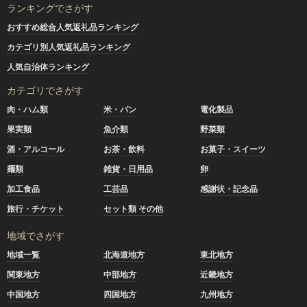
ランキングでさがす
おすすめ総合人気返礼品ランキング
カテゴリ別人気返礼品ランキング
人気自治体ランキング
カテゴリでさがす
肉・ハム類
米・パン
電化製品
果実類
魚介類
野菜類
酒・アルコール
お茶・飲料
お菓子・スイーツ
麺類
雑貨・日用品
卵
加工食品
工芸品
感謝状・記念品
旅行・チケット
セット類 その他
地域でさがす
地域一覧
北海道地方
東北地方
関東地方
中部地方
近畿地方
中国地方
四国地方
九州地方