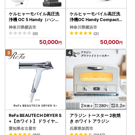
ケルヒャーモバイル高圧洗
ケルヒャーモバイル高圧洗
浄機 OC 5 Handy（ハンデ
浄機OC Handy Compact
ィジェット） APV0006
（ハンディエア） APV000
神奈川県横浜市
神奈川県横浜市
7
(0)
(2)
50,000
50,000
ReFa BEAUTECH DRYER S
アラジン トースター 2枚焼
+【ホワイト】 ドライヤー
き ホワイト アラジン
美容 家電 ドライヤー リフ
愛知県名古屋市
兵庫県加西市
ァ
(69)
(1047)