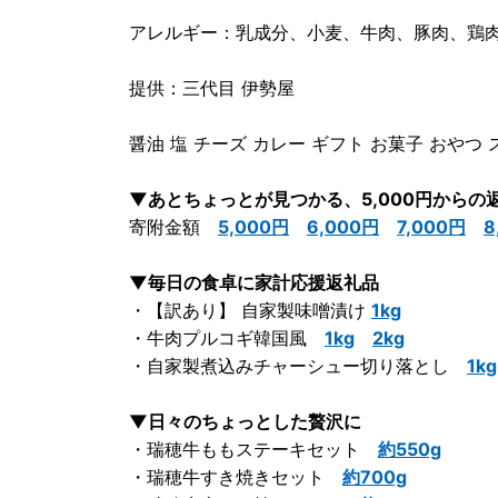
アレルギー：乳成分、小麦、牛肉、豚肉、鶏
提供：三代目 伊勢屋
醤油 塩 チーズ カレー ギフト お菓子 おやつ
▼あとちょっとが見つかる、5,000円からの
寄附金額
5,000円
6,000円
7,000円
8
▼毎日の食卓に家計応援返礼品
・【訳あり】 自家製味噌漬け
1kg
・牛肉プルコギ韓国風
1kg
2kg
・自家製煮込みチャーシュー切り落とし
1kg
▼日々のちょっとした贅沢に
・瑞穂牛ももステーキセット
約550g
・瑞穂牛すき焼きセット
約700g