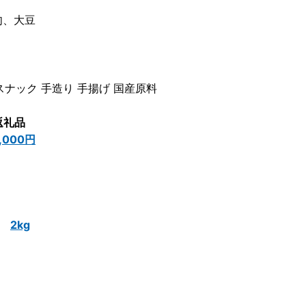
肉、大豆
 スナック 手造り 手揚げ 国産原料
返礼品
,000円
2kg