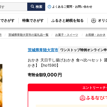
よくあるご質問・お問い合わせ
リでさがす
特集でさがす
ふるさと納税を知る
オリ
方
茨城県常陸大宮市の返礼品一覧
お菓子・スイーツ
お煎餅・おかき
茨城県常陸大宮市
ワンストップ特例オンライン申
おかき 天日干し揚げおかき 食べ比べセット 醤油
かき】【ho1590】
9,000
寄附金額
エントリー＋チ