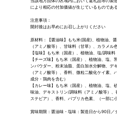
当該地方団体の区域内において返礼品等の製
により相応の付加価値が生じているものであ
注意事項：
開封後はお早めにお召し上がりください
原材料：【醤油味】もち米(国産)、植物油、
（アミノ酸等）、甘味料（甘草）、カラメル
【塩味】もち米（国産）、植物油、塩/調味料
【チーズ味】もち米（国産）、植物油、塩、
ンパウダー、粉末油脂、蛋白加水分解物、デキ
（アミノ酸等）、香料、微粒二酸化ケイ素、
成分・鶏肉を含む）
【カレー味】もち米（国産）、植物油、塩、
味油、デキストリン/調味料（アミノ酸等）、
ステビア）、香料、パプリカ色素、（一部に
賞味期限：醤油味・塩味：製造日から90日／