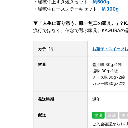
・瑞穂牛上すき焼きセット
約500g
・瑞穂牛ロースステーキセット
約360g
▼「人生に寄り添う、唯一無二の家具。」? K
流行ではなく、信念で選ぶ家具。KAGURAの
カテゴリ
お菓子・スイーツ
容量
醤油味 30g×1袋
塩味 30g×1袋
チーズ味30g×2袋
カレー味30g×2袋
発送時期
通年
配送
常温
冷蔵
冷
ご入金確認から1ヶ