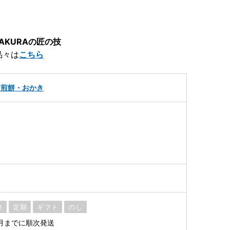
AKURAの匠の技
品々は
こちら
お煎餅・おかき
凍
定期
ギフト
のし
月までに順次発送