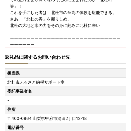
券」！
これを手にした者は、北杜市の至高の体験を堪能できる。
さあ、「北杜の券」を握りしめ、
北杜の大地と水の力をその身に刻みに北杜に来い！
ーーーーーーーーーーーーーーーーーーーーーーーーーーー
ーーーーーー
返礼品に関するお問い合わせ先
＼マイナンバーカードをお持ちの方へ朗報／第二弾！！
リニューアルされた「ふるまど」のご紹介です！
担当課
北杜市ふるさと納税サポート室
「ふるまど」を使えば、スマホやパソコンで複数自治体の管
理やワンストップ特例申請が可能。
委託事業者名
-
「IAM＜アイアム＞」と併用して使用するとスマホでワンス
トップ特例申請が完結！
住所
〒400-0864
山梨県甲府市湯田2丁目12-18
※パソコンを利用する場合でも「ふるまど」は利用できます
電話番号
が、