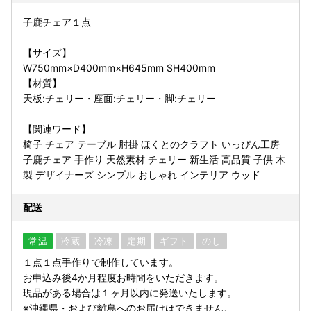
子鹿チェア１点
【サイズ】
W750mm×D400mm×H645mm SH400mm
【材質】
天板:チェリー・座面:チェリー・脚:チェリー
【関連ワード】
椅子 チェア テーブル 肘掛 ほくとのクラフト いっぴん工房
子鹿チェア 手作り 天然素材 チェリー 新生活 高品質 子供 木
製 デザイナーズ シンプル おしゃれ インテリア ウッド
配送
常温
冷蔵
冷凍
定期
ギフト
のし
１点１点手作りで制作しています。
お申込み後4か月程度お時間をいただきます。
現品がある場合は１ヶ月以内に発送いたします。
※沖縄県・および離島へのお届けはできません。