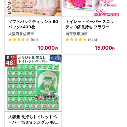
ソフトパックティッシュ 60
トイレットペーパー スコッ
パック×400枚
ティ 3倍長持ち フラワーパ
ック 4ロール×6P
大阪府泉佐野市
埼玉県草加市
(50)
(728)
10,000
15,000
大容量 長持ちトイレットペ
ーパー 130m シングル 48R