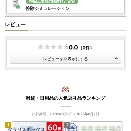
ご利用可能です。
控除上限額の限度額と目安
控除シミュレーション
---------------------------------------------------------------
---------------------
レビュー
【個人情報案内】
・寄附者様からいただいた個人情報は責任をもって安全に蓄
積・保管し、第三者に譲渡・提供することはございません。
0.0
（0件）
・商品の発送とご連絡、いただいたふるさと納税に関する報
レビューを非表示にする
告、北杜市が主催・出展するふるさと納税関連イベント情報
の提供、北杜市のふるさと納税に関する情報提供のため、使
用させていただきます。
・また、上記の手段としては、電子メールの配信やパンフレ
ット等の郵送をさせていただく場合がございます。
雑貨・日用品の人気返礼品ランキング
集計期間：2026年8月1日～2026年8月7日