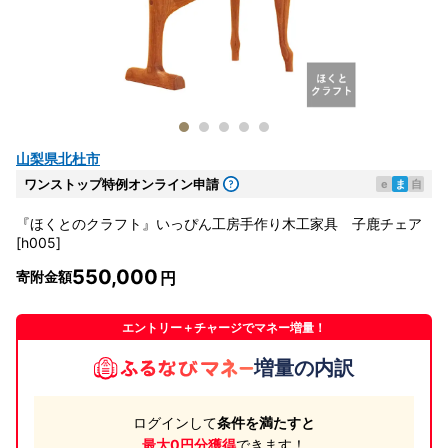
山梨県北杜市
ワンストップ特例オンライン申請
e
ま
自
『ほくとのクラフト』いっぴん工房手作り木工家具 子鹿チェア
[h005]
550,000
寄附金額
エントリー＋チャージでマネー増量！
増量の内訳
ログインして
条件を満たすと
最大0円分獲得
できます！