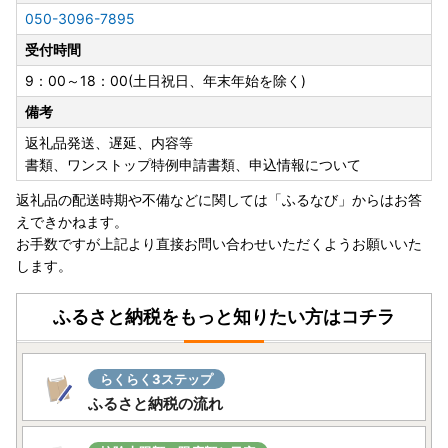
個人認証を行う際に「IAM＜アイアム＞」スマートフォンア
050-3096-7895
プリが必要になります。
受付時間
※従来通りの「書類郵送による申請」も引き続き利用可能で
す。
9：00～18：00(土日祝日、年末年始を除く)
備考
詳しくはこちら
返礼品発送、遅延、内容等
書類、ワンストップ特例申請書類、申込情報について
---------------------------------------------------------------
---------------------
返礼品の配送時期や不備などに関しては「ふるなび」からはお答
えできかねます。
＼マイナンバーカードをお持ちの方へ／
お手数ですが上記より直接お問い合わせいただくようお願いいた
します。
北杜市にご寄附をいただいた皆様のワンストップ特例申請手
続きの負担を軽減するために、
ふるさと納税をもっと知りたい方はコチラ
スマホのみで申請を完結できるアプリ「IAM(アイアム)」が
登場しました！
らくらく3ステップ
詳しくは
こちら
をご覧ください。
ふるさと納税の流れ
※従来通りの申請手続き「書類郵送による申請」も引き続き