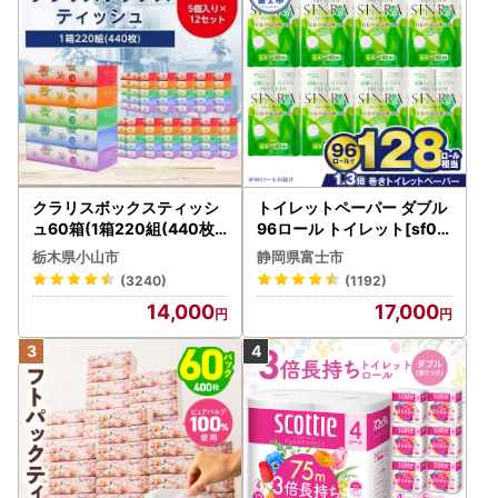
クラリスボックスティッシ
トイレットペーパー ダブル
ュ60箱(1箱220組(440枚))
96ロール トイレット[sf00
(5個入り×12セット)【配送
1-012]
栃木県小山市
静岡県富士市
不可地域：離島・沖縄県】
(3240)
(1192)
【1256759】
14,000
17,000