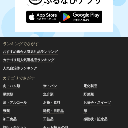
ランキングでさがす
おすすめ総合人気返礼品ランキング
カテゴリ別人気返礼品ランキング
人気自治体ランキング
カテゴリでさがす
肉・ハム類
米・パン
電化製品
果実類
魚介類
野菜類
酒・アルコール
お茶・飲料
お菓子・スイーツ
麺類
雑貨・日用品
卵
加工食品
工芸品
感謝状・記念品
旅行・チケット
セット類 その他