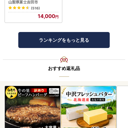
芯なし 3倍巻 トイレット
山梨県富士吉田市
(516)
14,000
ランキングをもっと見る
おすすめ返礼品