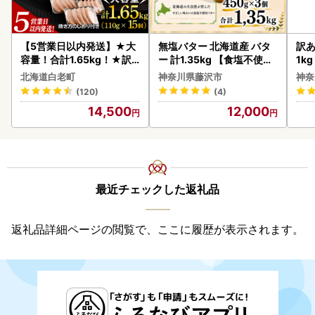
【5営業日以内発送】★大
無塩バター 北海道産 バタ
訳あ
容量！合計1.65kg！★訳
ー 計1.35kg 【食塩不使用
1k
あり・牛の里ビーフハンバ
】
北海道白老町
神奈川県藤沢市
神奈
ーグ(110ｇ5枚入）×3 AG
(120)
(4)
058
14,500
12,000
最近チェックした返礼品
返礼品詳細ページの閲覧で、ここに履歴が表示されます。