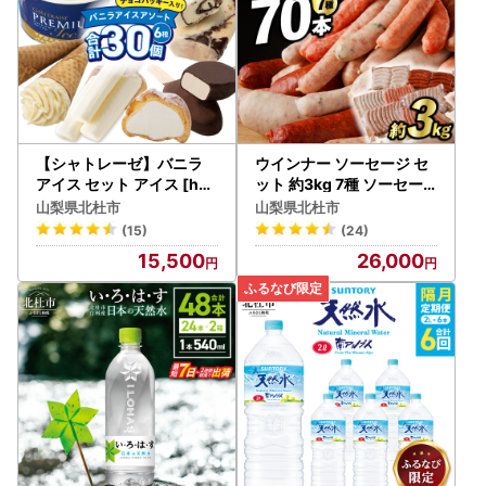
【シャトレーゼ】バニラ
ウインナー ソーセージ セ
アイス セット アイス [h0
ット 約3kg 7種 ソーセー
28]
ジ [h038]
山梨県北杜市
山梨県北杜市
(15)
(24)
15,500
26,000