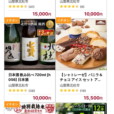
アイスコーヒー [h146]
梨県北杜市カタログポイン
山梨県北杜市
山梨県北杜市
ト
(41)
(9)
15,000
10,000
日本酒 飲み比べ 720ml [h
【シャトレーゼ】バニラ＆
056] 日本酒
チョコ アイス セット アイ
ス [h028]
山梨県北杜市
山梨県北杜市
(38)
(19)
10,000
15,500