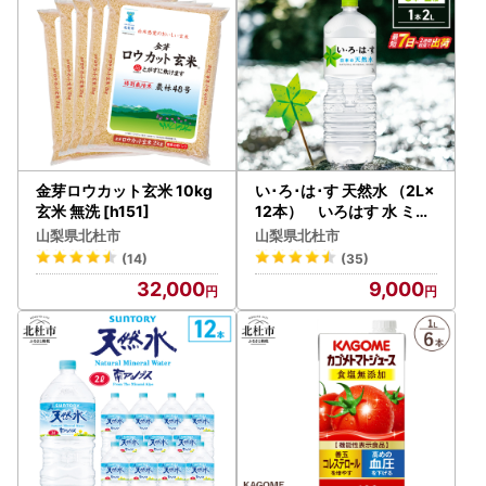
金芽ロウカット玄米 10kg
い･ろ･は･す 天然水 （2L×
玄米 無洗 [h151]
12本） いろはす 水 ミネ
ラルウォーター 北杜市 [h
山梨県北杜市
山梨県北杜市
083]
(14)
(35)
32,000
9,000