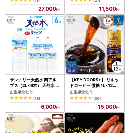
(11)
(21)
27,000
11,500
サントリー天然水 南アル
【KEY DOORS+】 リキッ
プス（2L×6本） 天然水 ミ
ドコーヒー 微糖 1L×12本
ネラルウォーター SUNTO
アイスコーヒー [h146]
山梨県北杜市
山梨県北杜市
RY 北杜市 [h009]
(18)
(20)
6,000
15,000