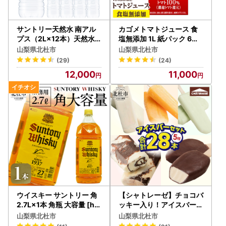
サントリー天然水 南アル
カゴメトマトジュース 食
プス（2L×12本）天然水
塩無添加 1L 紙パック 6本
ミネラルウォーター SUNT
入 トマトジュース [h172
山梨県北杜市
山梨県北杜市
ORY 北杜市 [h009]
]
(29)
(24)
12,000
11,000
ウイスキー サントリー 角
【シャトレーゼ】チョコバ
2.7L×1本 角瓶 大容量 [h1
ッキー入り！アイスバー5
69]
種セット [h367]
山梨県北杜市
山梨県北杜市