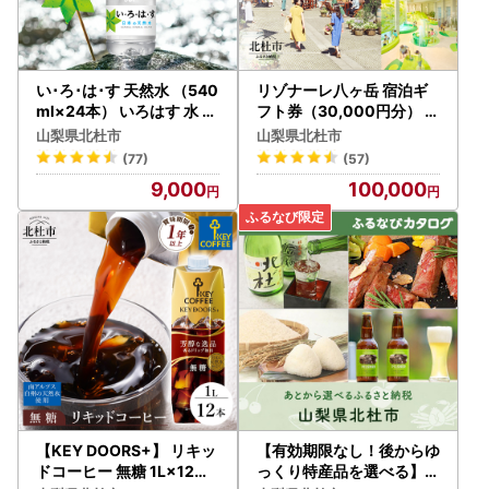
い･ろ･は･す 天然水 （540
リゾナーレ八ヶ岳 宿泊ギ
ml×24本） いろはす 水 ミ
フト券（30,000円分） 星
ネラルウォーター 北杜市 [
野リゾート [h099]
山梨県北杜市
山梨県北杜市
h083]
(77)
(57)
9,000
100,000
【KEY DOORS+】 リキッ
【有効期限なし！後からゆ
ドコーヒー 無糖 1L×12本
っくり特産品を選べる】山