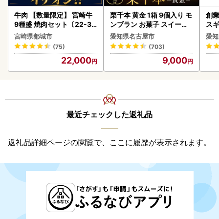
牛肉 【数量限定】 宮崎牛
栗千本 黄金 1箱 9個入り モ
創業
9種盛 焼肉セット〔22-31
ンブラン お菓子 スイーツ
スギ
-006-600g〕都城 イチオ
デザート モンブラン 人気
み 
宮崎県都城市
愛知県名古屋市
愛知
シ!! 牛肉
惣菜
(75)
(703)
ンバ
22,000
9,000
最近チェックした返礼品
返礼品詳細ページの閲覧で、ここに履歴が表示されます。