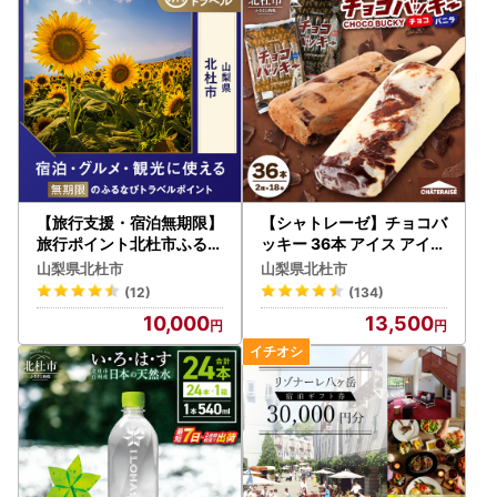
詳しくは
こちら
をご覧ください。
※従来通りの申請手続き「書類郵送による申請」も引き続き
ご利用可能です。
---------------------------------------------------------------
---------------------
【個人情報案内】
【旅行支援・宿泊無期限】
【シャトレーゼ】チョコバ
旅行ポイント北杜市ふるな
ッキー 36本 アイス アイス
びトラベルポイント
[h028]
・寄附者様からいただいた個人情報は責任をもって安全に蓄
山梨県北杜市
山梨県北杜市
積・保管し、第三者に譲渡・提供することはございません。
(12)
(134)
・商品の発送とご連絡、いただいたふるさと納税に関する報
10,000
13,500
告、北杜市が主催・出展するふるさと納税関連イベント情報
の提供、北杜市のふるさと納税に関する情報提供のため、使
用させていただきます。
・また、上記の手段としては、電子メールの配信やパンフレ
ット等の郵送をさせていただく場合がございます。