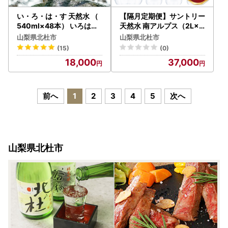
い・ろ・は・す 天然水 （
【隔月定期便】サントリー
540ml×48本） いろはす
天然水 南アルプス（2L×6
水 ミネラルウォーター 北
本）計6回お届け FN-Limi
山梨県北杜市
山梨県北杜市
杜市 [h083]
ted-SP [h009]
(15)
(0)
18,000
37,000
前へ
1
2
3
4
5
次へ
山梨県北杜市