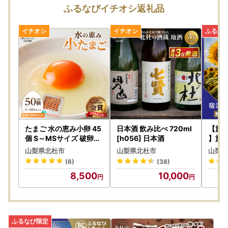
「IAM＜アイアム＞」と併用して使用するとスマホでワンス
ふるなびイチオシ返礼品
トップ特例申請が完結！
※パソコンを利用する場合でも「ふるまど」は利用できます
が、
個人認証を行う際に「IAM＜アイアム＞」スマートフォンア
プリが必要になります。
※従来通りの「書類郵送による申請」も引き続き利用可能で
す。
詳しくはこちら
たまご 水の恵み小卵 45
日本酒 飲み比べ 720ml
【旅
---------------------------------------------------------------
個 S～MSサイズ 破卵保
[h056] 日本酒
】旅
証5個入り たまご 卵 [
るな
---------------------
山梨県北杜市
山梨県北杜市
山梨県
h081]
(6)
(38)
＼マイナンバーカードをお持ちの方へ／
8,500
10,000
北杜市にご寄附をいただいた皆様のワンストップ特例申請手
続きの負担を軽減するために、
スマホのみで申請を完結できるアプリ「IAM(アイアム)」が
登場しました！