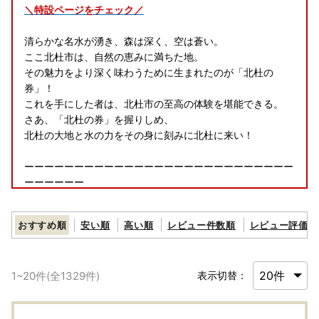
＼特設ページをチェック／
清らかな名水が湧き、森は深く、空は蒼い。
ここ北杜市は、自然の恵みに満ちた地。
その魅力をより深く味わうために生まれたのが「北杜の
券」！
これを手にした者は、北杜市の至高の体験を堪能できる。
さあ、「北杜の券」を握りしめ、
北杜の大地と水の力をその身に刻みに北杜に来い！
ーーーーーーーーーーーーーーーーーーーーーーーーーーー
ーーーーーー
おすすめ順
安い順
高い順
レビュー件数順
レビュー評価順
＼マイナンバーカードをお持ちの方へ朗報／第二弾！！
リニューアルされた「ふるまど」のご紹介です！
1
~
20
件(全
1329
件)
表示切替：
「ふるまど」を使えば、スマホやパソコンで複数自治体の管
理やワンストップ特例申請が可能。