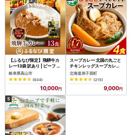
【ふるなび限定】飛騨牛カ
スープカレー 北国の丸ごと
レー13袋 訳あり | ビーフ レ
チキンレッグスープカレー
トルト 訳あり DC006-CP
4個 3739
岐阜県高山市
北海道弟子屈町
01 FN-Limited-VO
(634)
(215)
10,000
9,000