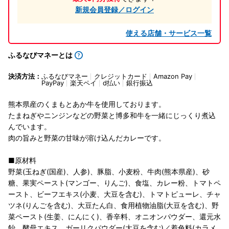
新規会員登録／ログイン
使える店舗・サービス一覧
ふるなびマネーとは
決済方法：
ふるなびマネー
クレジットカード
Amazon Pay
PayPay
楽天ペイ
d払い
銀行振込
熊本県産のくまもとあか牛を使用しております。
たまねぎやニンジンなどの野菜と博多和牛を一緒にじっくり煮込
んでいます。
肉の旨みと野菜の甘味が溶け込んだカレーです。
■原材料
野菜(玉ねぎ(国産)、人参)、豚脂、小麦粉、牛肉(熊本県産)、砂
糖、果実ペースト(マンゴー、りんご)、食塩、カレー粉、トマトペ
ースト、ビーフエキス(小麦、大豆を含む)、トマトピューレ、チャ
ツネ(りんごを含む)、大豆たん白、食用植物油脂(大豆を含む)、野
菜ペースト(生姜、にんにく)、香辛料、オニオンパウダー、還元水
飴、酵母エキス、ガーリクパウダー(大豆を含む)／着色料(カラメ