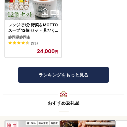
レンジで1分 野菜をMOTTO
スープ 12個 セット 具だく
さんスープ 朝食 惣菜 国産
静岡県静岡市
野菜 常温保存
(53)
24,000
ランキングをもっと見る
おすすめ返礼品