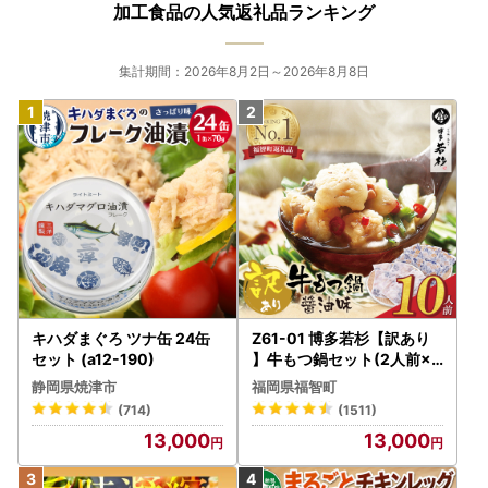
加工食品の人気返礼品ランキング
集計期間：2026年8月2日～2026年8月8日
キハダまぐろ ツナ缶 24缶
Z61-01 博多若杉【訳あり
セット (a12-190)
】牛もつ鍋セット(2人前×5
) 10人前 もつ鍋
静岡県焼津市
福岡県福智町
(714)
(1511)
13,000
13,000