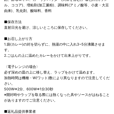
ル、ココア)、増粘剤(加工澱粉)、調味料(アミノ酸等、小麦・大豆
由来)、乳化剤、酸味料、香料
■保存方法
直射日光を避け、涼しいところに保存してください。
■お召し上がり方
1.袋(カレー)の封を切らずに、熱湯の中に入れ3~5分沸騰させま
す。
2.ごはんの上に温めたカレーをかけて出来上がりです。
〈電子レンジの場合〉
必ず深めの皿の上に移し替え、ラップをかけて温めます。
加熱時間は機種・W(ワット)数により異なりますので注意してくだ
さい。
500W⇒2分、600W⇒1分30秒
※開封時やラップを取る際には熱くなった具やソースがはねること
がありますのでご注意ください。
■返礼品提供事業者