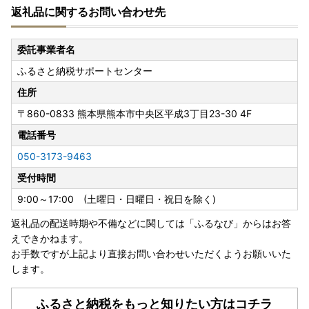
返礼品に関するお問い合わせ先
https://www2.sagawa-exp.co.jp/information/detail/406/
■ 日本郵便（ゆうパック）：熊本県熊本地方を震源とする
委託事業者名
地震の影響について
ふるさと納税サポートセンター
https://www.post.japanpost.jp/newsrelease/pressrelease/
9879629480.html
住所
〒860-0833
熊本県熊本市中央区平成3丁目23-30 4F
寄附者の皆様にはご不便、ご迷惑をおかけし誠に申し訳ござ
いませんが、何卒ご理解賜りますようお願い申し上げます。
電話番号
050-3173-9463
受付時間
9:00～17:00 (土曜日・日曜日・祝日を除く)
返礼品の配送時期や不備などに関しては「ふるなび」からはお答
えできかねます。
お手数ですが上記より直接お問い合わせいただくようお願いいた
します。
ふるさと納税をもっと知りたい方はコチラ