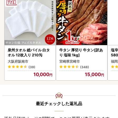
泉州タオル 総パイル 白タ
牛タン 厚切り 牛タン[訳あ
塩辛
オル 12枚入り 210匁
り 塩味 1kg]
58
大阪府阪南市
宮崎県宮崎市
福岡
(39)
(348)
10,000
15,000
最近チェックした返礼品