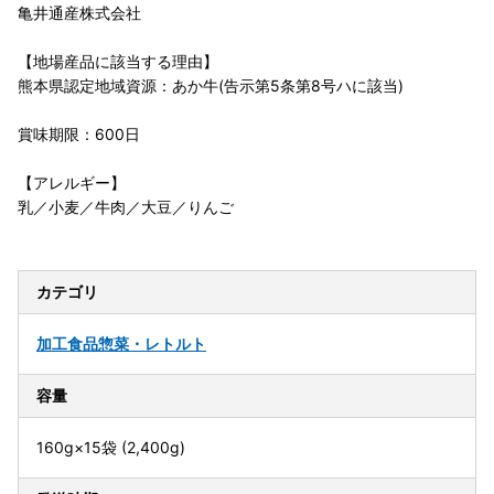
亀井通産株式会社
【地場産品に該当する理由】
熊本県認定地域資源：あか牛(告示第5条第8号ハに該当)
賞味期限：600日
【アレルギー】
乳／小麦／牛肉／大豆／りんご
カテゴリ
加工食品
惣菜・レトルト
容量
160g×15袋 (2,400g)