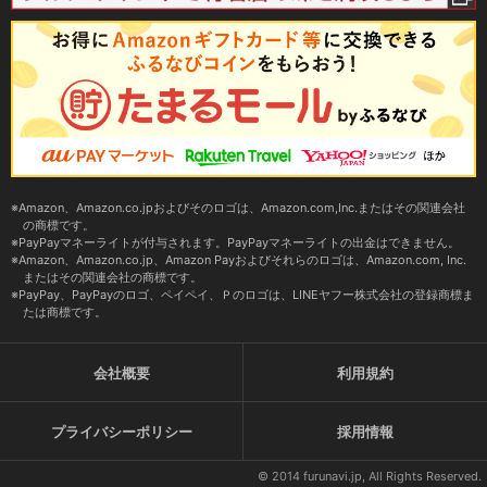
Amazon、Amazon.co.jpおよびそのロゴは、Amazon.com,Inc.またはその関連会社
の商標です。
PayPayマネーライトが付与されます。PayPayマネーライトの出金はできません。
Amazon、Amazon.co.jp、Amazon Payおよびそれらのロゴは、Amazon.com, Inc.
またはその関連会社の商標です。
PayPay、PayPayのロゴ、ペイペイ、Ｐのロゴは、LINEヤフー株式会社の登録商標ま
たは商標です。
会社概要
利用規約
プライバシーポリシー
採用情報
© 2014 furunavi.jp, All Rights Reserved.