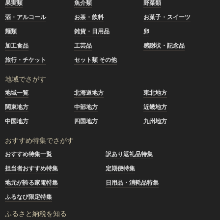
果実類
魚介類
野菜類
酒・アルコール
お茶・飲料
お菓子・スイーツ
麺類
雑貨・日用品
卵
加工食品
工芸品
感謝状・記念品
旅行・チケット
セット類 その他
地域でさがす
地域一覧
北海道地方
東北地方
関東地方
中部地方
近畿地方
中国地方
四国地方
九州地方
おすすめ特集でさがす
おすすめ特集一覧
訳あり返礼品特集
担当者おすすめ特集
定期便特集
地元が誇る家電特集
日用品・消耗品特集
ふるなび限定特集
ふるさと納税を知る