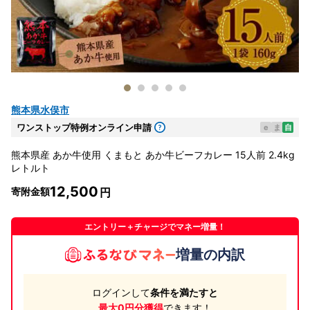
熊本県水俣市
ワンストップ特例オンライン申請
e
ま
自
熊本県産 あか牛使用 くまもと あか牛ビーフカレー 15人前 2.4kg
レトルト
12,500
寄附金額
エントリー＋チャージでマネー増量！
増量の内訳
ログインして
条件を満たすと
最大0円分獲得
できます！