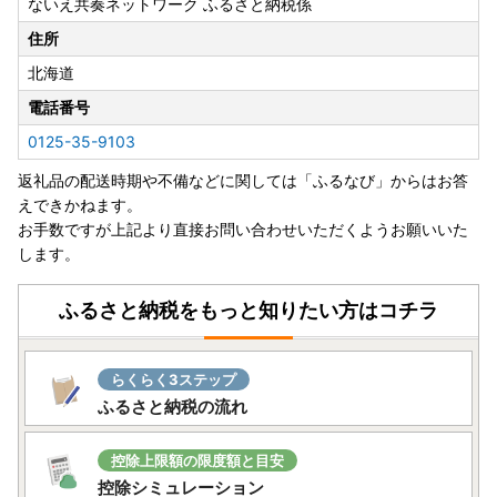
ないえ共奏ネットワーク ふるさと納税係
---------------------------------------------------
2026/4/23）【復活】寄附者様の声で再登場！毎月届くお米
住所
定期便（全12回/1年分）
北海道
この度、寄附者様からのご要望にお応えし、お米の定期便
電話番号
（全12回）を復活いたしました。
0125-35-9103
これまで本定期便は、市場価格の高騰・不安定化の影響を受
け、安定した品質と供給を維持することが難しいと判断し、
返礼品の配送時期や不備などに関しては「ふるなび」からはお答
一時的に受付を停止しておりました。
えできかねます。
しかしながら、停止期間中にも「毎月届く定期便を続けてほ
お手数ですが上記より直接お問い合わせいただくようお願いいた
しい」「奈井江町のお米を1年を通して楽しみたい」といっ
します。
たお声を多数いただいておりました。
そうした寄附者様のお声を受け、改めて提供事業者と協議を
ふるさと納税をもっと知りたい方はコチラ
重ねた結果、このたび定期便の再開が実現いたしました。
さらに今回の復活にあわせてラインナップも拡充し、北海道
らくらく3ステップ
を代表する人気品種である特別栽培米ゆめぴりか（無洗米を
ふるさと納税の流れ
含む）、特別栽培米ななつぼしに加え、ななつぼし（通常栽
培）も新たにご用意しております。容量も5kg・10kg・15k
控除上限額の限度額と目安
gと、ご家庭のライフスタイルに合わせてお選びいただけま
控除シミュレーション
す。