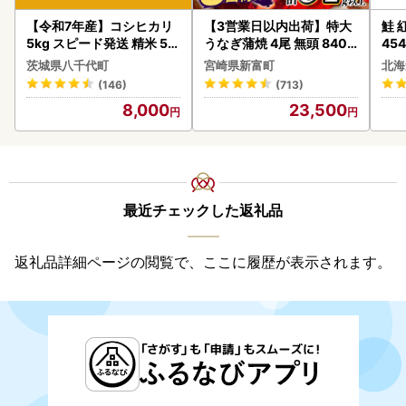
なります。
【令和7年産】コシヒカリ
【3営業日以内出荷】特大
鮭 紅
5kg スピード発送 精米 5k
うなぎ蒲焼 4尾 無頭 840g
454
書類の発送について
g x 1袋 白米 茨城県 八千代
以上 C388-840-3D
茨城県八千代町
宮崎県新富町
北海
2025年12月25日（木）決済完了→2025年12月28日（日）
町
(146)
(713)
までに発送します。
8,000
23,500
2025年12月26日（金）決済完了→2026年1月8日（木）、
までに発送します。
ワンストップ特例申請書のご提出について
2026年1月10日（土）必着
最近チェックした返礼品
決済ごとの受付停止について
郵便振替2025年12月17日（水）より受付停止
返礼品詳細ページの閲覧で、ここに履歴が表示されます。
銀行振込2025年12月17日（水）より受付停止
現金書留2025年12月17日（水）より受付停止
直接持参2025年12月17日（水）より受付停止
---------------------------------------------------
2025/12/12）奈井江産の美味しいお米が初登場！
新しい返礼品ができました！！
奈井江町産ゆめぴりかで栽培期間中農薬不使用米を数量限定