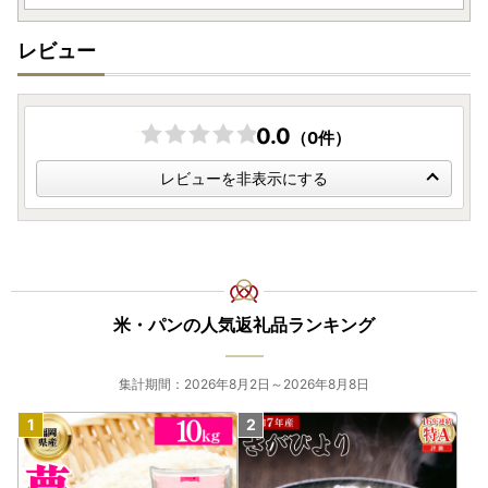
毎月届く安心感と、北海道・奈井江町の美味しいお米を、ぜ
ひこの機会に1年間を通してお楽しみください。
レビュー
※お礼の品は、数日に分けて順次追加しております。
本日は「特別栽培米ゆめぴりか（無洗米含む）」を追加し、
0.0
（0件）
明日は「特別栽培米ななつぼし」、週明けには「ななつぼし
（通常栽培）」の追加を予定しております。ぜひこまめにご
レビューを非表示にする
覧ください。
---------------------------------------------------
2026/4/3）ずどーーん 奈井江町の美味しい高糖度のあま
米・パンの人気返礼品ランキング
～いトマトの先行予約を開始しました！
トマトの先行予約を開始いたしました。
集計期間：2026年8月2日～2026年8月8日
ちょうど定植の時期を迎え、奈井江町の畑ではトマトがすく
すくと成長しています。
太陽の光をたっぷり浴びながら、農家が丹精込めて育てるト
マト。