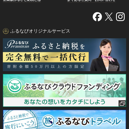
2025/6/6）【寄附再開のお知らせ】
日頃より、奈井江町にご支援をいただき、誠にありがとうご
ざいます。
ふるなびオリジナルサービス
本町では、ポータルサイトと一部返礼品のリニューアルを行
い、６月６日より寄附受付を再開しました。
受付停止期間中はご不便をおかけしました。今後とも、北海
道奈井江町への応援をよろしくお願いいたします。
【ふるさと納税指定制度】
当自治体は、地方税法（昭和25年法律第226号）第37条の
２第２項及び第314条の７第２項の規定に基づき、ふるさと
納税の対象となる団体に指定されました。（指定期間：令和
６年10月１日～令和７年９月30日）