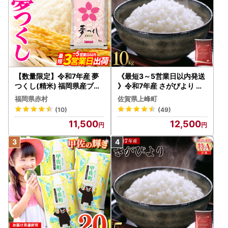
収穫のその時まで大切に育てた味わいを、ぜひお楽しみくだ
さい。
---------------------------------------------------
2026/3/6）【ずどーんっとちょうどいい分量 奈井江町か
らまつ園オリジナルのそばつゆ2本セットが登場】
ずどーーーーーん
今回お試しにちょうど良い分量のお礼の品を追加しました！
【数量限定】令和7年産 夢
《最短3～5営業日以内発送
つくし(精米) 福岡県産ブラ
》令和7年産 さがびより 佐
ンド米 10kg (品番:3X11R7)
賀県産（精米）10kg
からまつ園オリジナルそばつゆ2本セットになります。
福岡県赤村
佐賀県上峰町
(10)
(49)
・手打ちそば処「からまつ園」 かけそばのつゆ×2本
11,500
12,500
・手打ちそば処「からまつ園」 冷やしそばのつゆ×2本
・手打ちそば処「からまつ園」 そばつゆセット×各1本
からまつ園オリジナルのつゆはカツオの風味と、だしがきい
た上品でまろやかな香りがお蕎麦によく合います。こだわり
ぬいた「からまつ園」の自慢の味がご家庭で楽しめます。
---------------------------------------------------
2026/1/1）【謹賀新年】ずどーんっと明けましておめでとう
ございます。