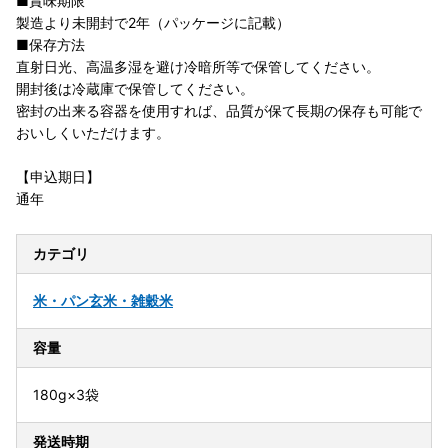
■賞味期限
製造より未開封で2年（パッケージに記載）
■保存方法
直射日光、高温多湿を避け冷暗所等で保管してください。
開封後は冷蔵庫で保管してください。
密封の出来る容器を使用すれば、品質が保て長期の保存も可能で
おいしくいただけます。
【申込期日】
通年
カテゴリ
米・パン
玄米・雑穀米
容量
180g×3袋
発送時期