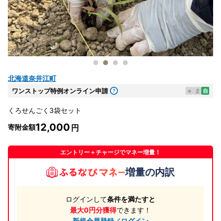
北海道奈井江町
ワンストップ特例オンライン申請
e
ま
自
くろせんごく3袋セット
12,000
寄附金額
エントリー＋チャージでマネー増量！
増量の内訳
ログインして
条件を満たすと
最大0円分獲得
できます！
新規会員登録／ログイン