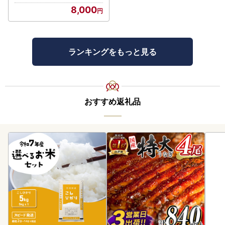
8,000
最大で10名宿泊できる民泊施設で音楽を楽しむなら持って来
いの施設になっております。
友人や家族とセッションがしたくて。心待ちにしていた音楽
ランキングをもっと見る
イベントにもっと浸りたくて。大切な楽器と、お気に入りの
レコードを片手に。
「泊まれる音楽室」は、ここ奈井江町で、 だれもが心ゆく
まで 音楽を満喫できるようにと生まれました。
あなただけの休日を楽しみませんか
おすすめ返礼品
ご利用お待ちしております。
---------------------------------------------------
【年末年始の対応について】
ワンストップ特例申請書の送付について
2025年12月26日（金）→送付いたしません
2025年12月25日（木）→2025年12月28日（日）までに発
送します。
2025年分のご寄附について
2025年12月31日（水）23時59分までに2025年分の寄附に