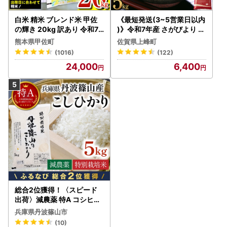
新年、明けましておめでとうございます。
白米 精米 ブレンド米 甲佐
《最短発送(3~5営業日以内
旧年中は、ふるさと納税を通じて多大なるご寄附を賜り、心
の輝き 20kg 訳あり 令和7
)》令和7年産 さがびより 佐
より感謝申し上げます。
年産 【価格改定ZS】
賀県産（精米）5kg
熊本県甲佐町
佐賀県上峰町
(1016)
(122)
奈井江町では、特産のお米やトマトをはじめ、生産者の想い
24,000
6,400
が詰まったお礼の品をたくさんご用意しております。皆様の
食卓に奈井江の「美味しい」をお届けできることが、私たち
の喜びです。
2026年も、町一丸となって「ずどーん」と勢いよく歩んで
まいります。 今後とも変わらぬ応援を、どうぞよろしくお
願い申し上げます。
---------------------------------------------------
2025/12/30）【今年もありがとうございました】
【ずどーーーんと音楽満喫。あなただけの休日を。】
奈井江町の宿泊施設を新たなお礼の品として登場！
総合2位獲得！〈スピード
出荷〉減農薬 特A コシヒカ
奈井江町には宿泊施設が二つあり、その一つがゲストハウス
リ 5kg 丹波篠山産 特別栽培
兵庫県丹波篠山市
『泊まれる音楽室』です。
米 こしひかり
(10)
この度は一棟貸切を新たなお礼の品として追加しました。