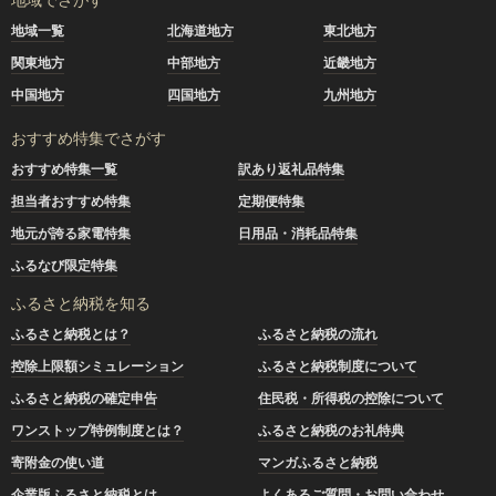
・特別栽培米 ゆめぴりか（5kg, 10kg, 15kg）
地域一覧
北海道地方
東北地方
・特別栽培米 ななつぼし（5kg, 10kg, 15kg）
関東地方
中部地方
近畿地方
・ななつぼし （5kg, 10kg）
---------------------------------------------------
中国地方
四国地方
九州地方
2025/10/3）【新米の玄米予約開始しました】
おすすめ特集でさがす
令和７年１０月３日（金）より令和７年度産の『新米』『玄
米』をずどーーんっと開始しました。追加したものに関して
おすすめ特集一覧
訳あり返礼品特集
はこちら！！！
担当者おすすめ特集
定期便特集
地元が誇る家電特集
日用品・消耗品特集
北海道奈井江町 ゆめぴりか 玄米 30kg
北海道奈井江町 ななつぼし 玄米 30kg
ふるなび限定特集
ふるさと納税を知る
ふるさと納税とは？
ふるさと納税の流れ
奈井江の美味しいおコメを皆さまにお届けできたら嬉しく思
います。是非応援よろしくお願いします。
控除上限額シミュレーション
ふるさと納税制度について
ふるさと納税の確定申告
住民税・所得税の控除について
近日中に【定期便】や【無洗米】を含む【ゆめぴりか・なな
ワンストップ特例制度とは？
ふるさと納税のお礼特典
つぼし 精米 ５㎏ １０㎏ １５㎏】の令和７年度産のお
届けを開始します。楽しみにしていただけると嬉しいです。
寄附金の使い道
マンガふるさと納税
---------------------------------------------------
企業版ふるさと納税とは
よくあるご質問・お問い合わせ