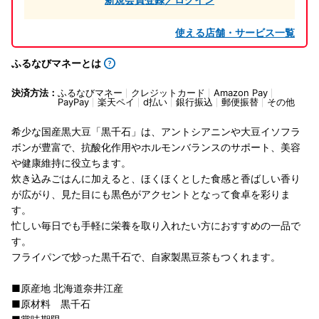
使える店舗・サービス一覧
ふるなびマネーとは
決済方法：
ふるなびマネー
クレジットカード
Amazon Pay
PayPay
楽天ペイ
d払い
銀行振込
郵便振替
その他
希少な国産黒大豆「黒千石」は、アントシアニンや大豆イソフラ
ボンが豊富で、抗酸化作用やホルモンバランスのサポート、美容
や健康維持に役立ちます。
炊き込みごはんに加えると、ほくほくとした食感と香ばしい香り
が広がり、見た目にも黒色がアクセントとなって食卓を彩りま
す。
忙しい毎日でも手軽に栄養を取り入れたい方におすすめの一品で
す。
フライパンで炒った黒千石で、自家製黒豆茶もつくれます。
■原産地 北海道奈井江産
■原材料 黒千石