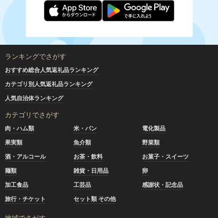
で追加です。
・北海道奈井江産ゆめぴりか『奏穂（かなでほ）』 栽培期
間中農薬不使用米（化学肥料5割減）（1㎏、2㎏、5㎏、10
㎏）
サイズバリエーションも豊富にしました。
ランキングでさがす
おすすめ総合人気返礼品ランキング
また、お試しで食べ比べセットもお届けします。
カテゴリ別人気返礼品ランキング
・北海道奈井江産ゆめぴりか『奏穂（かなでほ）』 玄米＆
白米 おためしセット 計600g 栽培期間中農薬不使用米
人気自治体ランキング
（化学肥料5割減）
カテゴリでさがす
---------------------------------------------------
肉・ハム類
米・パン
電化製品
2025/12/5）人気の雑穀シリーズがリニューアルして再登
場！
果実類
魚介類
野菜類
・ざっこくごはんのもと
酒・アルコール
お茶・飲料
お菓子・スイーツ
・もちきび・もちあわ・黒千石・たかきび・黒米
麺類
雑貨・日用品
卵
---------------------------------------------------
【お礼の品（お米の定期便）を追加しました！】（２０２５
加工食品
工芸品
感謝状・記念品
年１０月２１日更新）
旅行・チケット
セット類 その他
・特別栽培米 ゆめぴりか【無洗米】（5kg, 10kg, 15kg）
地域でさがす