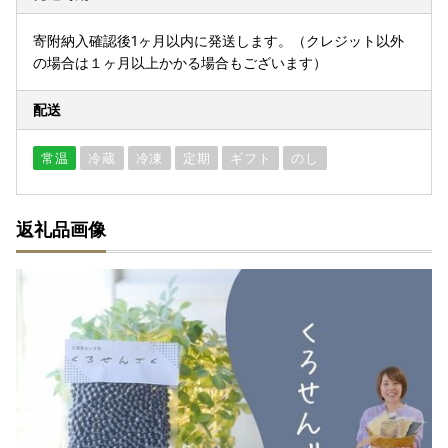
寄附納入確認後1ヶ月以内に発送します。（クレジット以外
の場合は１ヶ月以上かかる場合もございます）
配送
常温
冷蔵
冷凍
定期
ギフト
のし
返礼品画像