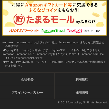
Amazon、Amazon.co.jpおよびそのロゴは、Amazon.com,Inc.またはその関連会社
の商標です。
PayPayマネーライトが付与されます。PayPayマネーライトの出金はできません。
Amazon、Amazon.co.jp、Amazon Payおよびそれらのロゴは、Amazon.com, Inc.
またはその関連会社の商標です。
PayPay、PayPayのロゴ、ペイペイ、Ｐのロゴは、LINEヤフー株式会社の登録商標ま
たは商標です。
会社概要
利用規約
プライバシーポリシー
採用情報
© 2014 furunavi.jp, All Rights Reserved.