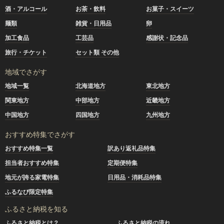
酒・アルコール
お茶・飲料
お菓子・スイーツ
麺類
雑貨・日用品
卵
加工食品
工芸品
感謝状・記念品
旅行・チケット
セット類 その他
地域でさがす
地域一覧
北海道地方
東北地方
関東地方
中部地方
近畿地方
中国地方
四国地方
九州地方
おすすめ特集でさがす
おすすめ特集一覧
訳あり返礼品特集
担当者おすすめ特集
定期便特集
地元が誇る家電特集
日用品・消耗品特集
ふるなび限定特集
ふるさと納税を知る
ふるさと納税とは？
ふるさと納税の流れ