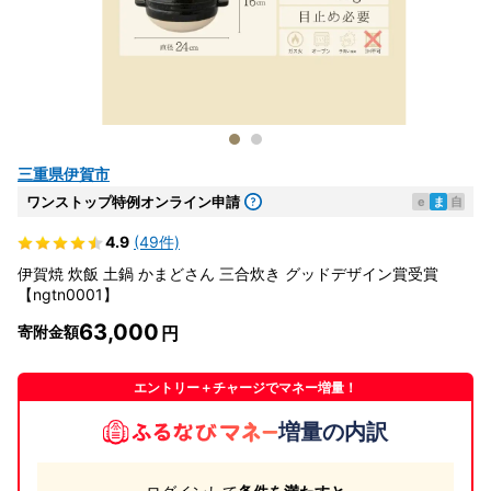
三重県伊賀市
ワンストップ特例オンライン申請
e
ま
自
4.9
(49件)
伊賀焼 炊飯 土鍋 かまどさん 三合炊き グッドデザイン賞受賞
【ngtn0001】
63,000
寄附金額
エントリー＋チャージでマネー増量！
増量の内訳