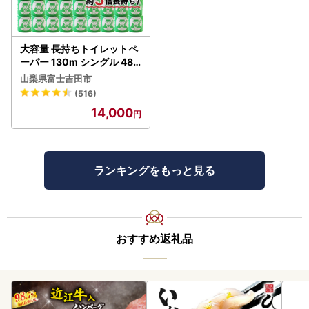
大容量 長持ちトイレットペ
ーパー 130m シングル 48R
芯なし 3倍巻 トイレット
山梨県富士吉田市
(516)
14,000
ランキングをもっと見る
おすすめ返礼品