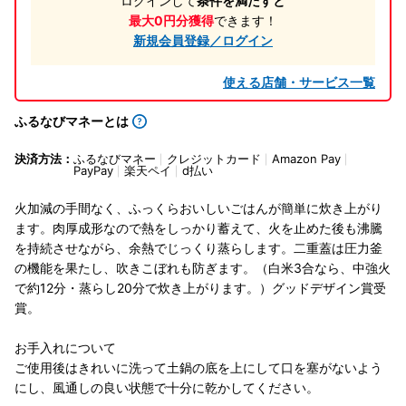
ログインして
条件を満たすと
最大0円分獲得
できます！
新規会員登録／ログイン
使える店舗・サービス一覧
ふるなびマネーとは
決済方法：
ふるなびマネー
クレジットカード
Amazon Pay
PayPay
楽天ペイ
d払い
火加減の手間なく、ふっくらおいしいごはんが簡単に炊き上がり
ます。肉厚成形なので熱をしっかり蓄えて、火を止めた後も沸騰
を持続させながら、余熱でじっくり蒸らします。二重蓋は圧力釜
の機能を果たし、吹きこぼれも防ぎます。（白米3合なら、中強火
で約12分・蒸らし20分で炊き上がります。）グッドデザイン賞受
賞。
お手入れについて
ご使用後はきれいに洗って土鍋の底を上にして口を塞がないよう
にし、風通しの良い状態で十分に乾かしてください。