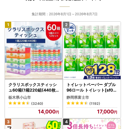
集計期間：2026年8月1日～2026年8月7日
クラリスボックスティッシ
トイレットペーパー ダブル
ュ60箱(1箱220組(440枚))
96ロール トイレット[sf00
(5個入り×12セット)【配送
1-012]
栃木県小山市
静岡県富士市
不可地域：離島・沖縄県】
(3240)
(1192)
【1256759】
14,000
17,000