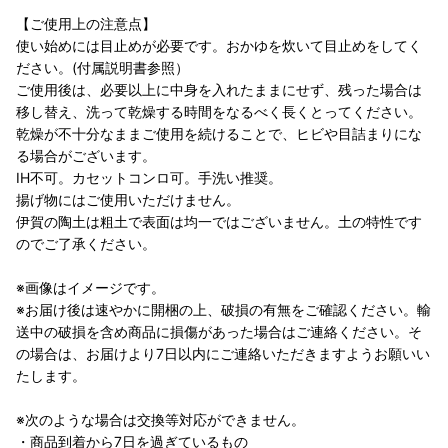
【ご使用上の注意点】
使い始めには目止めが必要です。おかゆを炊いて目止めをしてく
ださい。(付属説明書参照）
ご使用後は、必要以上に中身を入れたままにせず、残った場合は
移し替え、洗って乾燥する時間をなるべく長くとってください。
乾燥が不十分なままご使用を続けることで、ヒビや目詰まりにな
る場合がございます。
IH不可。カセットコンロ可。手洗い推奨。
揚げ物にはご使用いただけません。
伊賀の陶土は粗土で表面は均一ではございません。土の特性です
のでご了承ください。
※画像はイメージです。
※お届け後は速やかに開梱の上、破損の有無をご確認ください。輸
送中の破損を含め商品に損傷があった場合はご連絡ください。そ
の場合は、お届けより7日以内にご連絡いただきますようお願いい
たします。
※次のような場合は交換等対応ができません。
・商品到着から7日を過ぎているもの