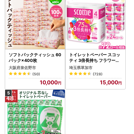
ソフトパックティッシュ 60
トイレットペーパー スコッ
パック×400枚
ティ 3倍長持ち フラワーパ
ック 4ロール×6P
大阪府泉佐野市
埼玉県草加市
(50)
(728)
10,000
15,000