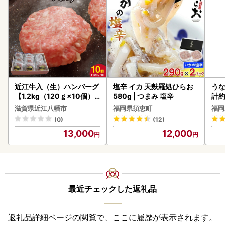
近江牛入（生）ハンバーグ
塩辛 イカ 天麩羅処ひらお
うな
【1.2kg（120ｇ×10個）
580g | つまみ 塩辛
計約
】【AG09W】
な
滋賀県近江八幡市
福岡県須恵町
福岡
(0)
(12)
13,000
12,000
最近チェックした返礼品
返礼品詳細ページの閲覧で、ここに履歴が表示されます。