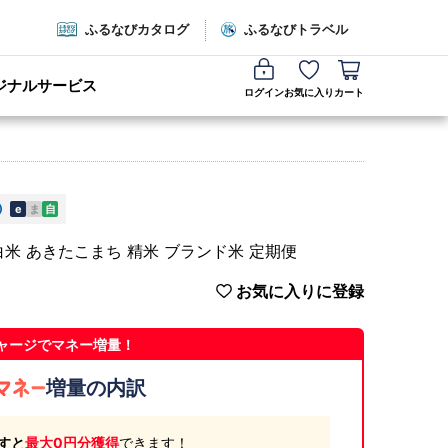
ふるなびカタログ
ふるなびトラベル
ジナルサービス
ログイン
お気に入り
カート
e
ま
自
米 あきたこまち 精米 ブランド米 定期便
お気に入りに登録
ャージでマネー増量！
増量の内訳
すと
最大0円分獲得
できます！