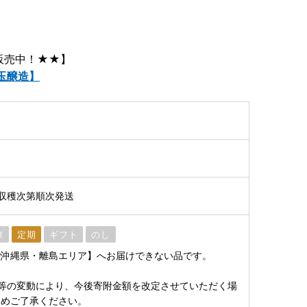
販売中！★★】
小玉醸造】
収穫次第順次発送
凍
定期
ギフト
のし
【沖縄県・離島エリア】へお届けできない品です。
等の変動により、今後寄附金額を改定させていただく場
予めご了承ください。