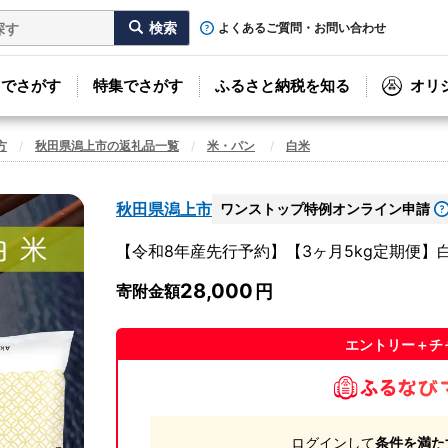
よくあるご質問・お問い合わせ
リでさがす
特集でさがす
ふるさと納税を知る
オリ
方
秋田県潟上市の返礼品一覧
米・パン
白米
秋田県潟上市
ワンストップ特例オンライン申請
【令和8年産先行予約】【3ヶ月5kg定期便】白
28,000
寄附金額
エントリー＋チ
ログインして
条件を満た