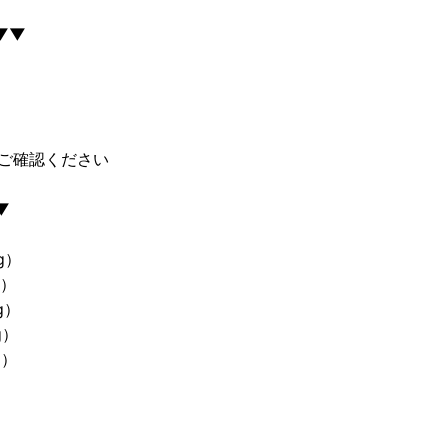
▼▼
ご確認ください
▼
kg）
g）
g）
g）
g）