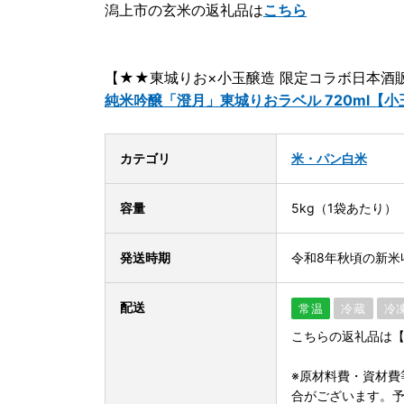
潟上市の玄米の返礼品は
こちら
【★★東城りお×小玉醸造 限定コラボ日本酒
純米吟醸「澄月」東城りおラベル 720ml【
カテゴリ
米・パン
白米
容量
5kg（1袋あたり）
発送時期
令和8年秋頃の新米
配送
常温
冷蔵
冷
こちらの返礼品は
※原材料費・資材費
合がございます。