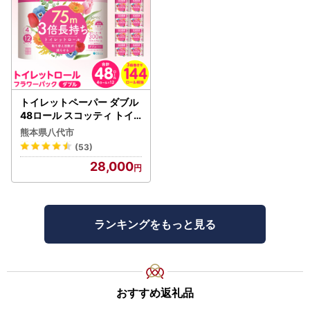
トイレットペーパー ダブル
48ロール スコッティ トイ
レット
熊本県八代市
(53)
28,000
ランキングをもっと見る
おすすめ返礼品