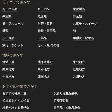
カテゴリでさがす
肉・ハム類
米・パン
電化製品
果実類
魚介類
野菜類
酒・アルコール
お茶・飲料
お菓子・スイーツ
麺類
雑貨・日用品
卵
加工食品
工芸品
感謝状・記念品
旅行・チケット
セット類 その他
地域でさがす
地域一覧
北海道地方
東北地方
関東地方
中部地方
近畿地方
中国地方
四国地方
九州地方
おすすめ特集でさがす
おすすめ特集一覧
訳あり返礼品特集
担当者おすすめ特集
定期便特集
地元が誇る家電特集
日用品・消耗品特集