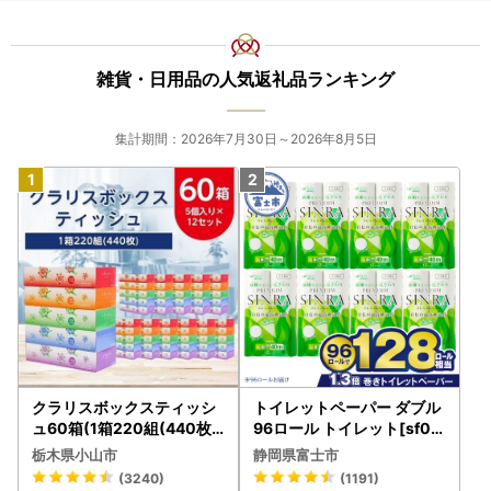
ー
0A
雑貨・日用品の人気返礼品ランキング
集計期間：2026年7月30日～2026年8月5日
クラリスボックスティッシ
トイレットペーパー ダブル
ュ60箱(1箱220組(440枚))
96ロール トイレット[sf00
(5個入り×12セット)【配送
1-012]
栃木県小山市
静岡県富士市
不可地域：離島・沖縄県】
(3240)
(1191)
【1256759】