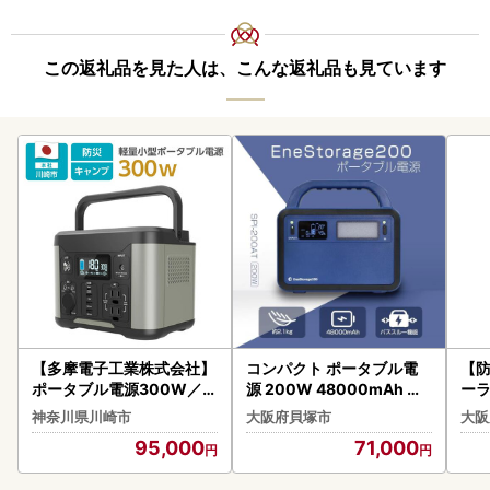
この返礼品を見た人は、こんな返礼品も見ています
【多摩電子工業株式会社】
コンパクト ポータブル電
【防
ポータブル電源300W／2
源 200W 48000mAh 長
ーラ
88Wh／80000mAh（3.
寿命電源 SPI-200AT
電源
神奈川県川崎市
大阪府貝塚市
大阪
6V換算）大容量リチウム
量 
95,000
71,000
イオンバッテリー グレー
対策
とブラックのツートンカラ
光発