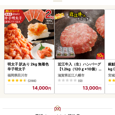
明太子 訳あり 2kg 無着色
近江牛入（生）ハンバーグ
銀鮭
辛子明太子
【1.2kg（120ｇ×10個）
kg 
】【AG09W】
福岡県田川市
滋賀県近江八幡市
宮城
(298)
(0)
14,000
13,000