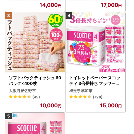
14,000
17,000
ソフトパックティッシュ 60
トイレットペーパー スコッ
パック×400枚
ティ 3倍長持ち フラワーパ
ック 4ロール×6P
大阪府泉佐野市
埼玉県草加市
(49)
(728)
10,000
15,000