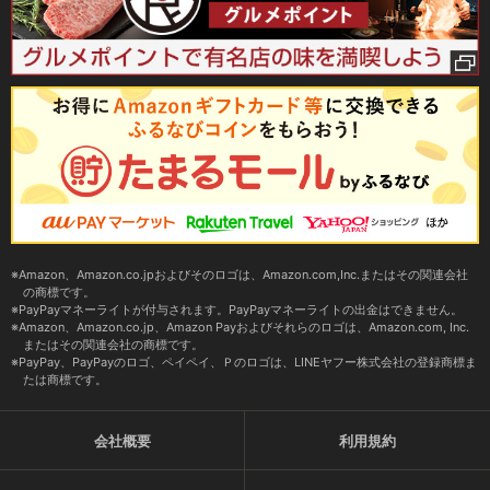
Amazon、Amazon.co.jpおよびそのロゴは、Amazon.com,Inc.またはその関連会社
の商標です。
PayPayマネーライトが付与されます。PayPayマネーライトの出金はできません。
Amazon、Amazon.co.jp、Amazon Payおよびそれらのロゴは、Amazon.com, Inc.
またはその関連会社の商標です。
PayPay、PayPayのロゴ、ペイペイ、Ｐのロゴは、LINEヤフー株式会社の登録商標ま
たは商標です。
会社概要
利用規約