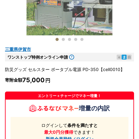
三重県伊賀市
ワンストップ特例オンライン申請
e
ま
自
防災グッズ セルスター ポータブル電源 PD-350【cell0010】
75,000
寄附金額
エントリー＋チャージでマネー増量！
増量の内訳
ログインして
条件を満たすと
最大0円分獲得
できます！
新規会員登録／ログイン