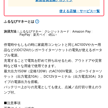
使える店舗・サービス一覧
ふるなびマネーとは
決済方法：
ふるなびマネー
クレジットカード
Amazon Pay
PayPay
楽天ペイ
d払い
停電時やもしもの時に家庭用コンセントと同じAC100Vやカー用
品などのDC12Vのシガーライターソケットの電気が使えるポータ
ブル電源。
充電することで電気を貯めて持ち出せるため、アウトドアや災害
時など様々な用途で使用できます。
最大出力150W（定格120W）のAC100V電源、シガーライターソ
ケット（出力電流10A）、DC12Vターミナル（出力電流30A）3タ
イプの電源出力を搭載。
バッテリー上がりの充電としても使え、点滅／点灯切り替えのラ
ンプ付。
■注意事項