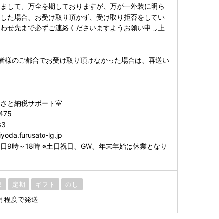
しまして、万全を期しておりますが、万が一外装に明ら
ました場合、お受け取り頂かず、受け取り拒否をしてい
合わせ先まで必ずご連絡くださいますようお願い申し上
者様のご都合でお受け取り頂けなかった場合は、再送い
るさと納税サポート室
475
33
yoda.furusato-lg.jp
日9時～18時 ※土日祝日、GW、年末年始は休業となり
凍
定期
ギフト
のし
月程度で発送