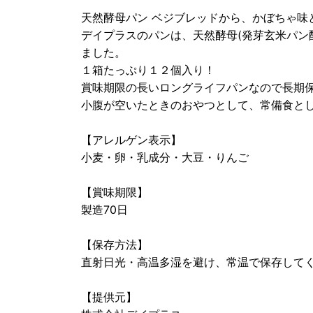
天然酵母パン ベジブレッドから、かぼちゃ味
デイプラスのパンは、天然酵母(発芽玄米パン
ました。
１箱たっぷり１２個入り！
賞味期限の長いロングライフパンなので長期
小腹が空いたときのおやつとして、常備食と
【アレルゲン表示】
小麦・卵・乳成分・大豆・りんご
【賞味期限】
製造70日
【保存方法】
直射日光・高温多湿を避け、常温で保存して
【提供元】