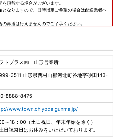
間を頂戴する場合がございます。
始となりますので、日時指定ご希望の場合は配送業者へ
合の再送は行えませんのでご了承ください。
や返礼品の変更等は出来ませんのであらかじめご了承く
フトプラス㈱ 山形営業所
せ先までご連絡いただけますようお願いいたします。
等は行えません。
999-3511
山形県西村山郡河北町谷地字砂田143-
知らせ
送先の受取人様のご負担となります。（転送料は配送業
0-8888-8475
場合も同様となります
tp://www.town.chiyoda.gunma.jp/
:00～18：00（土日祝日、年末年始を除く）
 土日祝祭日はお休みをいただいております。