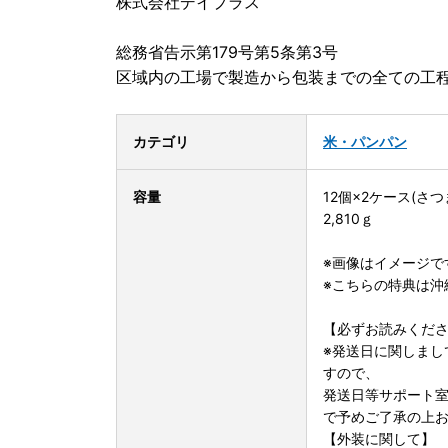
株式会社デイプラス
総務省告示第179号第5条第3号
区域内の工場で製造から包装までの全ての工
カテゴリ
米・パン
パン
容量
12個×2ケース(さ
2,810ｇ
※画像はイメージで
※こちらの特典は沖
【必ずお読みくだ
※発送日に関しまし
すので、
発送日等サポート
で予めご了承の上
【外装に関して】