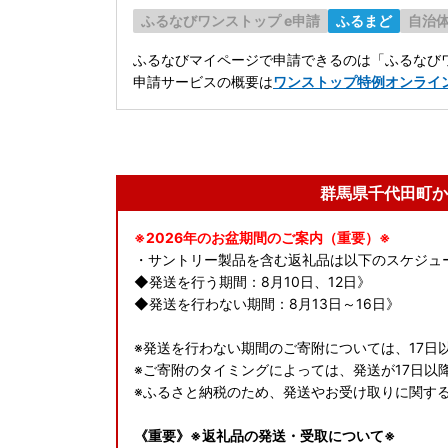
ふるなびワンストップ e申請
ふるまど
自治
ふるなびマイページで申請できるのは「ふるなびワ
申請サービスの概要は
ワンストップ特例オンライ
群馬県千代田町か
※2026年のお盆期間のご案内（重要）※
・サントリー製品を含む返礼品は以下のスケジュ
◆発送を行う期間：8月10日、12日》
◆発送を行わない期間：8月13日～16日》
※発送を行わない期間のご寄附については、17日
※ご寄附のタイミングによっては、発送が17日以
※ふるさと納税のため、発送やお受け取りに関す
《重要》※返礼品の発送・受取について※