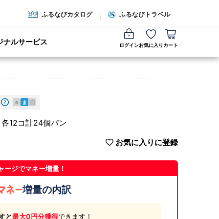
ふるなびカタログ
ふるなびトラベル
ジナルサービス
ログイン
お気に入り
カート
e
ま
自
各12コ計24個パン
お気に入りに登録
ャージでマネー増量！
増量の内訳
すと
最大0円分獲得
できます！