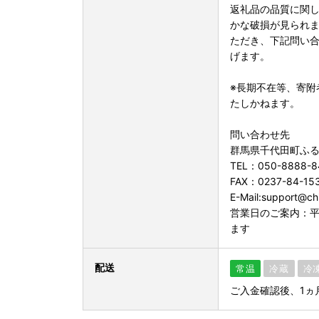
返礼品の品質に関
かな破損が見られ
ただき、下記問い
げます。
※長期不在等、寄附
たしかねます。
問い合わせ先
群馬県千代田町ふ
TEL：050-8888-8
FAX：0237-84-15
E-Mail:support@chi
営業日のご案内：平
ます
配送
常温
冷蔵
冷
ご入金確認後、1ヵ