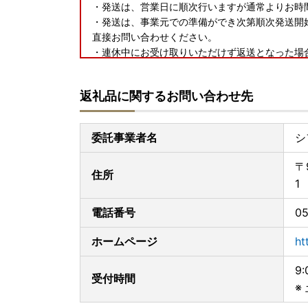
・発送は、営業日に順次行いますが通常よりお時
・発送は、事業元での準備ができ次第順次発送開
直接お問い合わせください。
・連休中にお受け取りいただけず返送となった場
※お申込みの前に必ずご確認ください※
返礼品に関するお問い合わせ先
■寄付の申込について
・寄附者様のご都合による寄附申込のキャンセル
ださい。
委託事業者名
シ
・配送先や名義変更があった場合は、至急お問合
※保管期限切れ等で受け取れなかった場合の再送
〒
住所
1
■ヤマト運輸(株)の荷物転送サービス有料化のお
・引越し等により転送となり生じた配送料は、転
電話番号
05
者へご確認ください）※贈答用としてお送りする
ホームページ
ht
9
受付時間
※