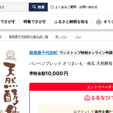
よくあるご質問・お問い合わせ
リでさがす
特集でさがす
ふるさと納税を知る
オリ
方
群馬県千代田町の返礼品一覧
米・パン
パン
群馬県千代田町
ワンストップ特例オンライン申請
パンベジブレッド さつまいも・南瓜 天然酵母 
10,000
寄附金額
エントリー＋チ
ログインして
条件を満た