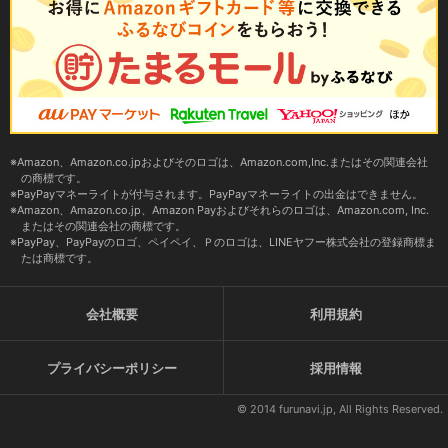
Amazon、Amazon.co.jpおよびそのロゴは、Amazon.com,Inc.またはその関連会社
の商標です。
PayPayマネーライトが付与されます。PayPayマネーライトの出金はできません。
Amazon、Amazon.co.jp、Amazon Payおよびそれらのロゴは、Amazon.com, Inc.
またはその関連会社の商標です。
PayPay、PayPayのロゴ、ペイペイ、Ｐのロゴは、LINEヤフー株式会社の登録商標ま
たは商標です。
会社概要
利用規約
プライバシーポリシー
採用情報
© 2014 furunavi.jp, All Rights Reserved.