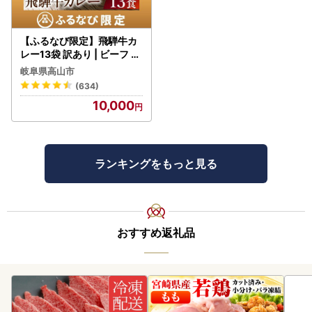
【ふるなび限定】飛騨牛カ
レー13袋 訳あり | ビーフ レ
トルト 訳あり DC006-CP
岐阜県高山市
01 FN-Limited-VO
(634)
10,000
ランキングをもっと見る
おすすめ返礼品