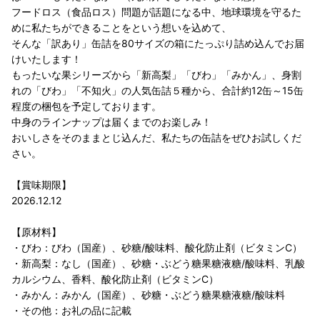
フードロス（食品ロス）問題が話題になる中、地球環境を守るた
めに私たちができることをという想いを込めて、
そんな「訳あり」缶詰を80サイズの箱にたっぷり詰め込んでお届
けいたします！
もったいな果シリーズから「新高梨」「びわ」「みかん」、身割
れの「びわ」「不知火」の人気缶詰５種から、合計約12缶～15缶
程度の梱包を予定しております。
中身のラインナップは届くまでのお楽しみ！
おいしさをそのままとじ込んだ、私たちの缶詰をぜひお試しくだ
さい。
【賞味期限】
2026.12.12
【原材料】
・びわ：びわ（国産）、砂糖/酸味料、酸化防止剤（ビタミンC）
・新高梨：なし（国産）、砂糖・ぶどう糖果糖液糖/酸味料、乳酸
カルシウム、香料、酸化防止剤（ビタミンC）
・みかん：みかん（国産）、砂糖・ぶどう糖果糖液糖/酸味料
・その他：お礼の品に記載