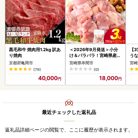
黒毛和牛 焼肉用1.2kg 訳あ
＜2026年9月発送＞小分
【
り焼肉
け＆パラパラ！宮崎県産鶏
うな
ももカット合計3kg_K043
以上
京都府亀岡市
宮崎県串間市
宮崎
-009-2609
(79)
(0)
40,000
18,000
最近チェックした返礼品
返礼品詳細ページの閲覧で、ここに履歴が表示されます。