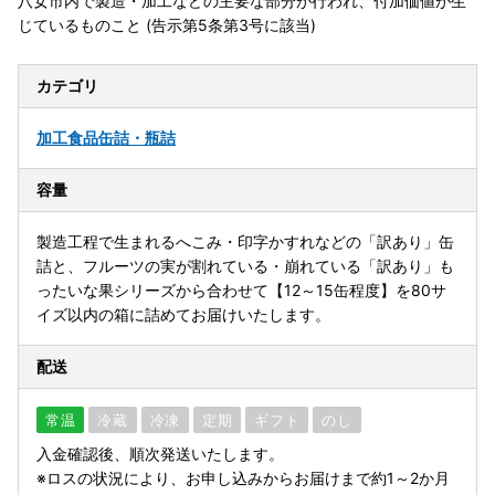
八女市内で製造・加工などの主要な部分が行われ、付加価値が生
じているものこと (告示第5条第3号に該当)
カテゴリ
加工食品
缶詰・瓶詰
容量
製造工程で生まれるへこみ・印字かすれなどの「訳あり」缶
詰と、フルーツの実が割れている・崩れている「訳あり」も
ったいな果シリーズから合わせて【12～15缶程度】を80サ
イズ以内の箱に詰めてお届けいたします。
配送
常温
冷蔵
冷凍
定期
ギフト
のし
入金確認後、順次発送いたします。
※ロスの状況により、お申し込みからお届けまで約1～2か月