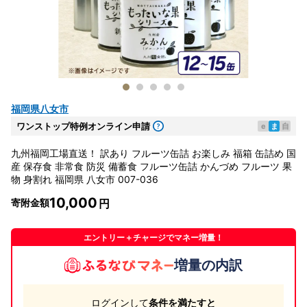
福岡県八女市
ワンストップ特例オンライン申請
e
ま
自
九州福岡工場直送！ 訳あり フルーツ缶詰 お楽しみ 福箱 缶詰め 国
産 保存食 非常食 防災 備蓄食 フルーツ缶詰 かんづめ フルーツ 果
物 身割れ 福岡県 八女市 007-036
10,000
寄附金額
エントリー＋チャージでマネー増量！
増量の内訳
ログインして
条件を満たすと