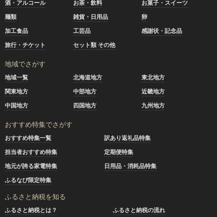
酒・アルコール
お茶・飲料
お菓子・スイーツ
麺類
雑貨・日用品
卵
加工食品
工芸品
感謝状・記念品
旅行・チケット
セット類 その他
地域でさがす
地域一覧
北海道地方
東北地方
関東地方
中部地方
近畿地方
中国地方
四国地方
九州地方
おすすめ特集でさがす
おすすめ特集一覧
訳あり返礼品特集
担当者おすすめ特集
定期便特集
地元が誇る家電特集
日用品・消耗品特集
ふるなび限定特集
ふるさと納税を知る
ふるさと納税とは？
ふるさと納税の流れ