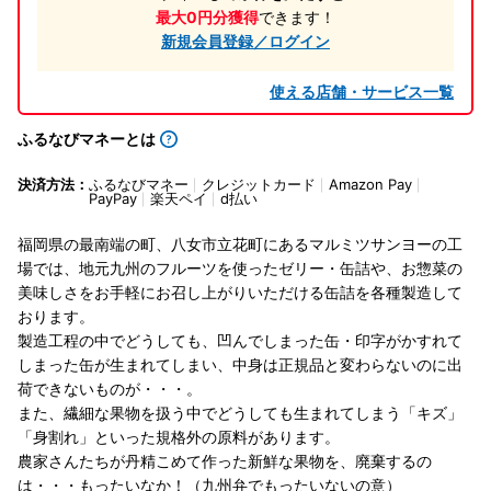
最大0円分獲得
できます！
新規会員登録／ログイン
使える店舗・サービス一覧
ふるなびマネーとは
決済方法：
ふるなびマネー
クレジットカード
Amazon Pay
PayPay
楽天ペイ
d払い
福岡県の最南端の町、八女市立花町にあるマルミツサンヨーの工
場では、地元九州のフルーツを使ったゼリー・缶詰や、お惣菜の
美味しさをお手軽にお召し上がりいただける缶詰を各種製造して
おります。
製造工程の中でどうしても、凹んでしまった缶・印字がかすれて
しまった缶が生まれてしまい、中身は正規品と変わらないのに出
荷できないものが・・・。
また、繊細な果物を扱う中でどうしても生まれてしまう「キズ」
「身割れ」といった規格外の原料があります。
農家さんたちが丹精こめて作った新鮮な果物を、廃棄するの
は・・・もったいなか！（九州弁でもったいないの意）