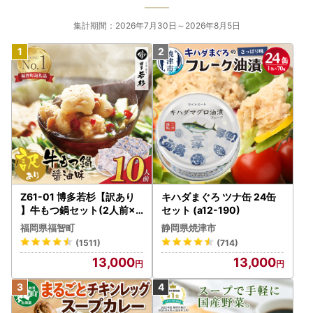
集計期間：2026年7月30日～2026年8月5日
Z61-01 博多若杉【訳あり
キハダまぐろ ツナ缶 24缶
】牛もつ鍋セット(2人前×5
セット (a12-190)
) 10人前 もつ鍋
福岡県福智町
静岡県焼津市
(1511)
(714)
13,000
13,000