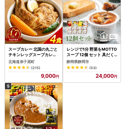
スープカレー 北国の丸ごと
レンジで1分 野菜をMOTTO
チキンレッグスープカレー
スープ 12個 セット 具だく
4個 3739
さんスープ 朝食 惣菜 国産
北海道弟子屈町
静岡県静岡市
野菜 常温保存
(215)
(53)
9,000
24,000