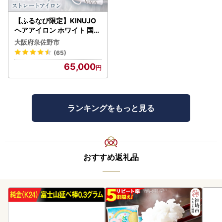
【ふるなび限定】KINUJO
ヘアアイロン ホワイト 国内
製造 FN-Limited-PR
大阪府泉佐野市
(65)
65,000
ランキングをもっと見る
おすすめ返礼品