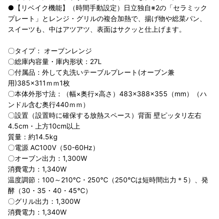
●【リベイク機能】（時間手動設定）日立独自※2の「セラミック
プレート」とレンジ・グリルの複合加熱で、揚げ物や総菜パン、
スイーツも、中はアツアツ、表面はサクッと仕上げます。
〇タイプ： オーブンレンジ
〇総庫内容量・庫内形状：27L
〇付属品：外して丸洗いテーブルプレート(オーブン兼
用)385×311ｍｍ1枚
〇本体外形寸法：（幅×奥行×高さ）483×388×355（mm）（ハ
ンドル含む奥行440ｍｍ）
〇設置（設置時に確保する放熱スペース）背面 壁ピッタリ左右
4.5cm・上方10cm以上
質量：約14.5kg
〇電源 AC100V（50-60Hz）
〇オーブン出力：1,300W
消費電力：1,340W
温度調節：100～210℃・250℃（250℃は短時間出力＊5）、発
酵（30・35・40・45℃）
〇グリル出力：1,300W
消費電力：1,340W