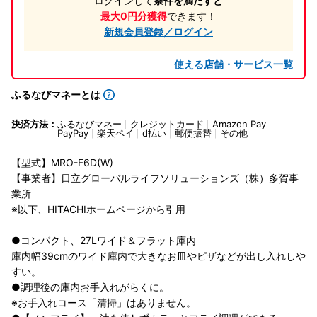
ログインして
条件を満たすと
最大0円分獲得
できます！
新規会員登録／ログイン
使える店舗・サービス一覧
ふるなびマネーとは
決済方法：
ふるなびマネー
クレジットカード
Amazon Pay
PayPay
楽天ペイ
d払い
郵便振替
その他
【型式】MRO-F6D(W)
【事業者】日立グローバルライフソリューションズ（株）多賀事
業所
※以下、HITACHIホームページから引用
●コンパクト、27Lワイド＆フラット庫内
庫内幅39cmのワイド庫内で大きなお皿やピザなどが出し入れしや
すい。
●調理後の庫内お手入れがらくに。
※お手入れコース「清掃」はありません。