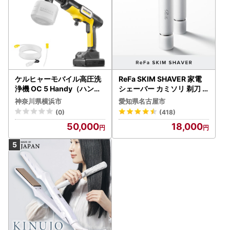
ケルヒャーモバイル高圧洗
ReFa SKIM SHAVER 家電
浄機 OC 5 Handy（ハンデ
シェーバー カミソリ 剃刀
ィジェット） APV0006
シェーバー
神奈川県横浜市
愛知県名古屋市
(0)
(418)
50,000
18,000