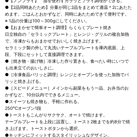
●【ノンフライ】 油を使わずカラッとフライ調理ができる。
●【2品同時あたため】分量が同じ2品をまとめて適温＊2にあたた
めます。ごはんとおかずなど、同時にあたためできて便利です。
※ 1品の分量は100～300gにしてください。
●【おまかせで簡単オート調理】らくらくプレート焼き
日立独自の「セラミックプレート」とレンジ・グリルの複合加熱
で、冷凍からもおまかせでおいしく焼き上げます。
セラミック製の外して丸洗いテーブルプレートを庫内底面、上
段、下段にセットして直接調理できます。
●［焼き物・揚げ物］冷凍した作り置きも、食べたい時にいつで
も出来立てのおいしさに。
●［冷凍食品パリッと調理］レンジとオーブンを使った加熱でパ
リッと焼き上げる。
●［スピードメニュー］メインから副菜をもう一品、お弁当のお
かずなど、10分以内でできるメニュー。
●スイーツも焼き物も、手軽に作れる。
250℃オーブン1段
●トーストもこんがりサクサク、オートで焼けます。
テーブルプレートを上段に設置し、トースト2枚までを約8分で焼
き上げます。トーストボタンから選択。
●キッチンにフィットするスタイリッシュなデザイン。