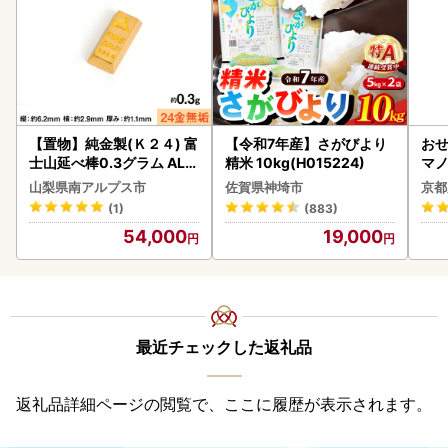
【置物】純金製(Ｋ２４) 富
【令和7年産】さがびより
おせ
士山延べ棒0.3グラム ALP
精米 10kg(H015224)
マノ
BK193
山梨県南アルプス市
佐賀県神埼市
京都
(1)
(883)
54,000
19,000
最近チェックした返礼品
返礼品詳細ページの閲覧で、ここに履歴が表示されます。