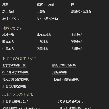
麺類
雑貨・日用品
卵
加工食品
工芸品
感謝状・記念品
旅行・チケット
セット類 その他
地域でさがす
地域一覧
北海道地方
東北地方
関東地方
中部地方
近畿地方
中国地方
四国地方
九州地方
おすすめ特集でさがす
おすすめ特集一覧
訳あり返礼品特集
担当者おすすめ特集
定期便特集
地元が誇る家電特集
日用品・消耗品特集
ふるなび限定特集
ふるさと納税を知る
ふるさと納税とは？
ふるさと納税の流れ
控除上限額シミュレーション
ふるさと納税制度について