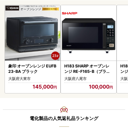
象印 オーブンレンジ EUFB
H183 SHARP オーブンレ
H1
23-BA ブラック
ンジ RE-F165-B（ブラッ
ンジ
ク）
ト
大阪府大東市
大阪府八尾市
大阪
145,000
100,000
電化製品の人気返礼品ランキング