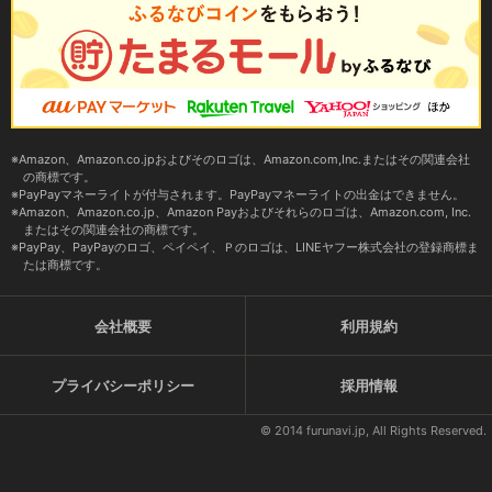
Amazon、Amazon.co.jpおよびそのロゴは、Amazon.com,Inc.またはその関連会社
の商標です。
PayPayマネーライトが付与されます。PayPayマネーライトの出金はできません。
Amazon、Amazon.co.jp、Amazon Payおよびそれらのロゴは、Amazon.com, Inc.
またはその関連会社の商標です。
PayPay、PayPayのロゴ、ペイペイ、Ｐのロゴは、LINEヤフー株式会社の登録商標ま
たは商標です。
会社概要
利用規約
プライバシーポリシー
採用情報
© 2014 furunavi.jp, All Rights Reserved.