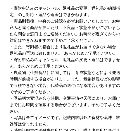
・寄附申込みのキャンセル、返礼品の変更、返礼品の納期指
定、のし対応・返品や返金はできかねます。
・商品到着後、中身のご確認を必ずお願いいたします。お申
込みと違う商品が届いたり、不良品・状態不良がございまし
たら問合せ窓口までご連絡ください。お時間が過ぎてからの
対応はできかねますので予めご了承ください。
・また、寄附者の都合により返礼品がお届けできない場合、
返礼品の再送は致しません。 あらかじめご了承ください。
・寄附申込みのキャンセル、返礼品の変更・返品はできませ
ん。あらかじめご了承ください。
・農産物（生鮮食品）に関しては、育成状態などにより発送
時期が前後する場合があります。また、気象状況などの影響
で収穫できない場合、代替品の送付になる場合がありますの
で予めご了承ください。
・季節柄大変混み合う時期、交通事情や天候により、お届け
までにお時間を頂戴する場合がございます。予めご了承くだ
さい。
・写真は全てイメージです。記載内容以外の食材や薬味、容
器等は含まれません。
・受領証明書の送付先住所については、購入者住所に送付さ