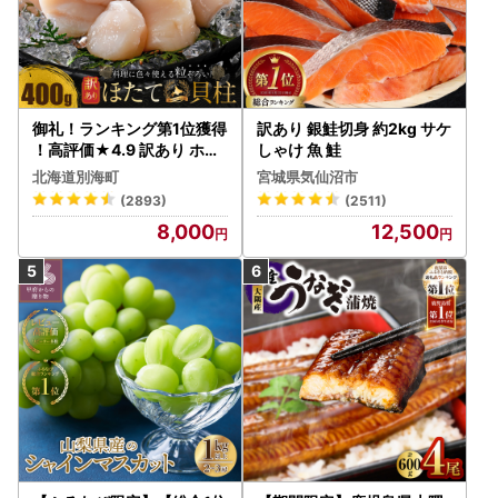
御礼！ランキング第1位獲得
訳あり 銀鮭切身 約2kg サケ
！高評価★4.9 訳あり ホタ
しゃけ 魚 鮭
テ 400g（ほたて 帆立 貝柱
北海道別海町
宮城県気仙沼市
冷凍 ）
(2893)
(2511)
8,000
12,500