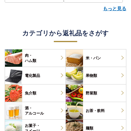
もっと見る
カテゴリから返礼品をさがす
肉・
米・パン
ハム類
電化製品
果物類
魚介類
野菜類
酒・
お茶・
飲料
アルコール
お菓子・
麺類
スイーツ