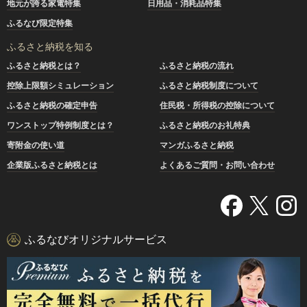
地元が誇る家電特集
日用品・消耗品特集
ふるなび限定特集
ふるさと納税を知る
ふるさと納税とは？
ふるさと納税の流れ
控除上限額シミュレーション
ふるさと納税制度について
ふるさと納税の確定申告
住民税・所得税の控除について
ワンストップ特例制度とは？
ふるさと納税のお礼特典
寄附金の使い道
マンガふるさと納税
企業版ふるさと納税とは
よくあるご質問・お問い合わせ
ふるなびオリジナルサービス