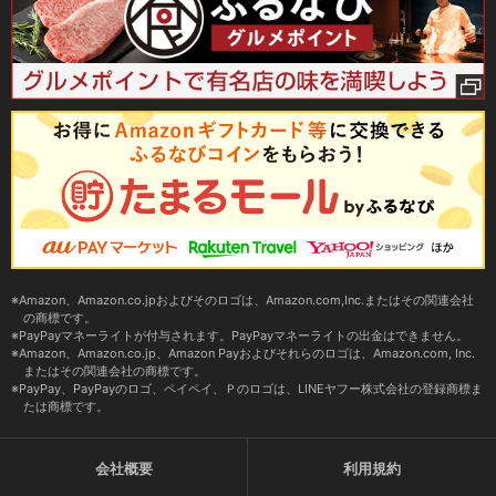
Amazon、Amazon.co.jpおよびそのロゴは、Amazon.com,Inc.またはその関連会社
の商標です。
PayPayマネーライトが付与されます。PayPayマネーライトの出金はできません。
Amazon、Amazon.co.jp、Amazon Payおよびそれらのロゴは、Amazon.com, Inc.
またはその関連会社の商標です。
PayPay、PayPayのロゴ、ペイペイ、Ｐのロゴは、LINEヤフー株式会社の登録商標ま
たは商標です。
会社概要
利用規約