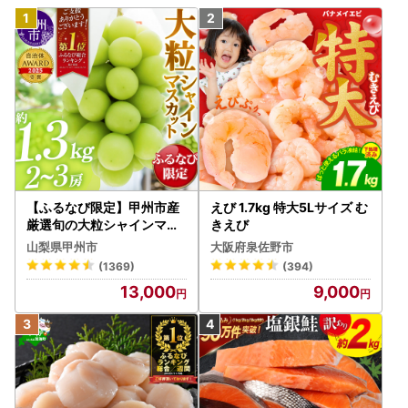
【ふるなび限定】甲州市産
えび 1.7kg 特大5Lサイズ む
厳選旬の大粒シャインマス
きえび
カット 約1.3kg 2～3房【2
山梨県甲州市
大阪府泉佐野市
026年発送】（MG）B12-
(1369)
(394)
472 FN-Limited-VO シャ
13,000
9,000
インマスカット フルーツ