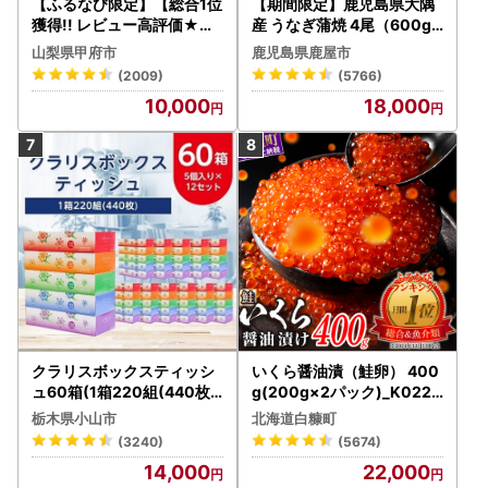
【ふるなび限定】【総合1位
【期間限定】鹿児島県大隅
獲得!! レビュー高評価★】
産 うなぎ蒲焼 4尾（600g
〈2026年度配送分〉山梨
） KN007-004-04-cp18
山梨県甲府市
鹿児島県鹿屋市
県産 シャインマスカット 2
うなぎ 鰻 魚 惣菜 総菜
(2009)
(5766)
～3房（1.0kg以上）シャイ
10,000
18,000
ン フルーツ FN-Limited-S
P
クラリスボックスティッシ
いくら醤油漬（鮭卵） 400
ュ60箱(1箱220組(440枚))
g(200g×2パック)_K022-
(5個入り×12セット)【配送
1676
栃木県小山市
北海道白糠町
不可地域：離島・沖縄県】
(3240)
(5674)
【1256759】
14,000
22,000