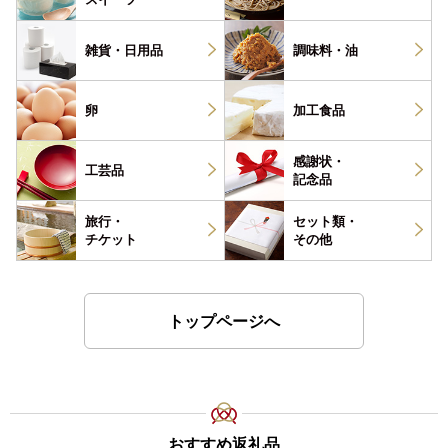
雑貨・
日用品
調味料・
油
卵
加工食品
感謝状・
工芸品
記念品
旅行・
セット類・
チケット
その他
トップページへ
おすすめ返礼品