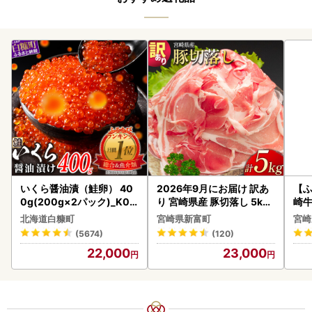
いくら醤油漬（鮭卵） 40
2026年9月にお届け 訳あ
【ふ
0g(200g×2パック)_K02
り 宮崎県産 豚切落し 5kg
崎牛 
2-1676
C325-2506-2609
-VO
北海道白糠町
宮崎県新富町
宮崎
(5674)
(120)
22,000
23,000