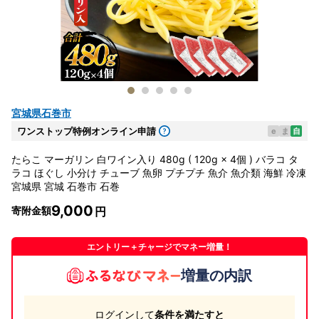
宮城県石巻市
ワンストップ特例オンライン申請
e
ま
自
たらこ マーガリン 白ワイン入り 480g ( 120g × 4個 ) バラコ タ
ラコ ほぐし 小分け チューブ 魚卵 プチプチ 魚介 魚介類 海鮮 冷凍
宮城県 宮城 石巻市 石巻
9,000
寄附金額
エントリー＋チャージでマネー増量！
増量の内訳
ログインして
条件を満たすと