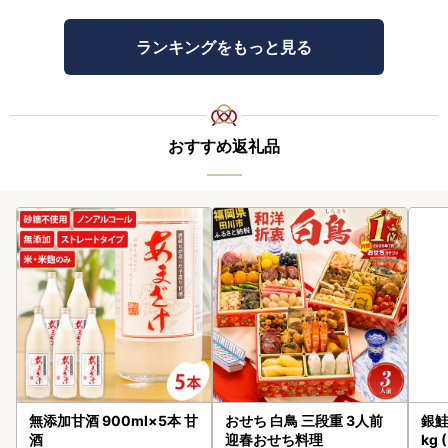
ランキングをもっと見る
おすすめ返礼品
無添加甘酒 900ml×5本 甘
おせち 白鳥 三段重 3人前
銀鮭
酒
迎春おせち料理
kg 