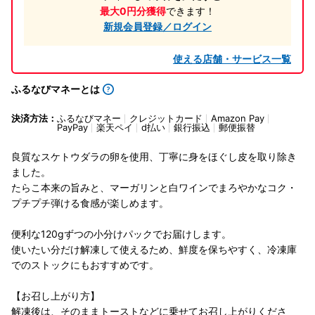
最大0円分獲得
できます！
新規会員登録／ログイン
使える店舗・サービス一覧
ふるなびマネーとは
決済方法：
ふるなびマネー
クレジットカード
Amazon Pay
PayPay
楽天ペイ
d払い
銀行振込
郵便振替
良質なスケトウダラの卵を使用、丁寧に身をほぐし皮を取り除き
ました。
たらこ本来の旨みと、マーガリンと白ワインでまろやかなコク・
プチプチ弾ける食感が楽しめます。
便利な120gずつの小分けパックでお届けします。
使いたい分だけ解凍して使えるため、鮮度を保ちやすく、冷凍庫
でのストックにもおすすめです。
【お召し上がり方】
解凍後は、そのままトーストなどに乗せてお召し上がりくださ