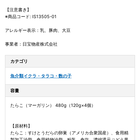
【注意書き】
※商品コード: IS13505-01
アレルギー表示：乳、豚肉、大豆
事業者：日宝物産株式会社
カテゴリ
魚介類
イクラ・タラコ・数の子
容量
たらこ（マーガリン） 480g（120g×4個）
【原材料】
たらこ：すけとうだらの卵巣（アメリカ合衆国産）、食用精
製加工油脂、食用植物油脂、粉乳、食塩、濃縮還元ぶどう果