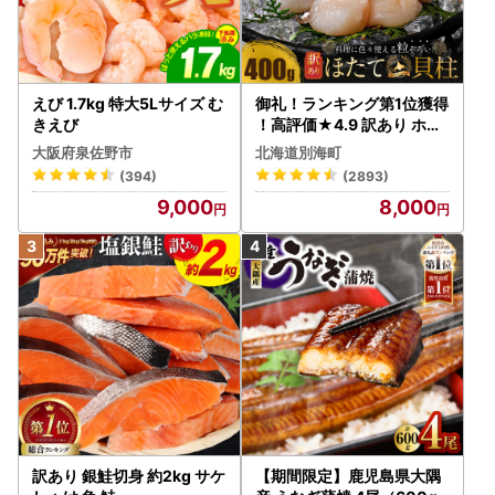
えび 1.7kg 特大5Lサイズ む
御礼！ランキング第1位獲得
きえび
！高評価★4.9 訳あり ホタ
テ 400g（ほたて 帆立 貝柱
大阪府泉佐野市
北海道別海町
冷凍 ）
(394)
(2893)
9,000
8,000
訳あり 銀鮭切身 約2kg サケ
【期間限定】鹿児島県大隅