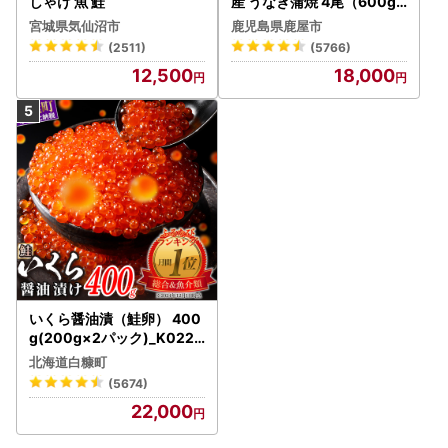
しゃけ 魚 鮭
産 うなぎ蒲焼 4尾（600g
） KN007-004-04-cp18
宮城県気仙沼市
鹿児島県鹿屋市
うなぎ 鰻 魚 惣菜 総菜
(2511)
(5766)
12,500
18,000
いくら醤油漬（鮭卵） 400
g(200g×2パック)_K022-
1676
北海道白糠町
(5674)
22,000