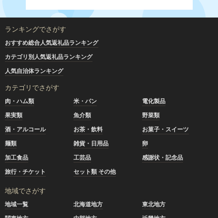
ランキングでさがす
おすすめ総合人気返礼品ランキング
カテゴリ別人気返礼品ランキング
人気自治体ランキング
カテゴリでさがす
肉・ハム類
米・パン
電化製品
果実類
魚介類
野菜類
酒・アルコール
お茶・飲料
お菓子・スイーツ
麺類
雑貨・日用品
卵
加工食品
工芸品
感謝状・記念品
旅行・チケット
セット類 その他
地域でさがす
地域一覧
北海道地方
東北地方