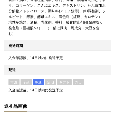
汁、コラーゲン、こんぶエキス、デキストリン、たん白加水
分解物／トレハロース、調味料(アミノ酸等)、pH調整剤、ソ
ルビット、酵素、酵母エキス、着色料（紅麹、カロテン）、
増粘多糖類、酒精、乳化剤、香料、酸化防止剤(亜硫酸塩)、
発色剤（亜硝酸Na）、（一部に豚肉・乳成分・大豆を含
む）
発送時期
入金確認後、14日以内に発送予定
配送
常温
冷蔵
冷凍
定期
ギフト
のし
入金確認後、14日以内に発送予定
返礼品画像