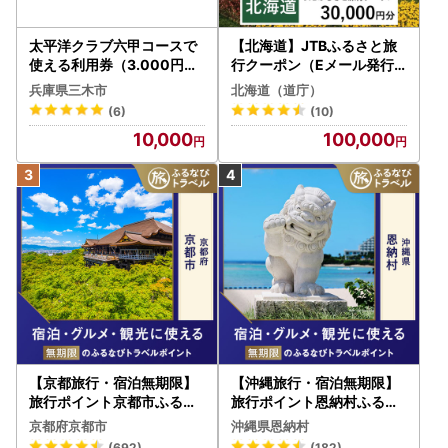
太平洋クラブ六甲コースで
【北海道】JTBふるさと旅
使える利用券（3.000円分
行クーポン（Eメール発行
）
）30,000円分 旅行 トラベ
兵庫県三木市
北海道（道庁）
ル 宿泊 人気 おすすめ JTB
(6)
(10)
W030T
10,000
100,000
【京都旅行・宿泊無期限】
【沖縄旅行・宿泊無期限】
旅行ポイント京都市ふるな
旅行ポイント恩納村ふるな
びトラベルポイント
びトラベルポイント
京都府京都市
沖縄県恩納村
(692)
(182)