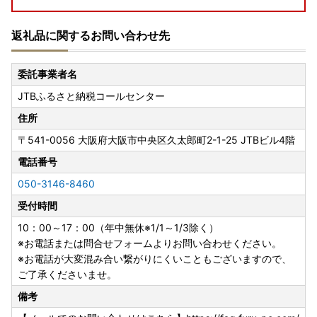
返礼品に関するお問い合わせ先
【箱根町】箱ぴたふるさと宿泊補助券 ご希望の箱根の宿を
見つけてお泊りください～
委託事業者名
【箱根町】箱ぴたふるさと宿泊補助券（20,000円分）
JTBふるさと納税コールセンター
【箱根町】箱ぴたふるさと宿泊補助券（30,000円分）
住所
『総務省告示改正により、10月以降のご寄付分から宿泊ク
〒541-0056
大阪府大阪市中央区久太郎町2-1-25 JTBビル4階
ーポンにご利用枚数制限のかかる施設が一部ございます。
詳細は各お礼の品のサイトをご確認ください。
電話番号
050-3146-8460
●箱ぴた
受付時間
https://www.hakone-ryokan.or.jp/blog/8708.html
[2024.10.01～納税分]箱根町ふるさと納税謝礼品『箱ぴたふ
10：00～17：00（年中無休※1/1～1/3除く）
るさと宿泊補助券』｜箱根温泉公式サイト「箱ぴた」
※お電話または問合せフォームよりお問い合わせください。
[2024.10.01～納税分]箱根町ふるさと納税謝礼品『箱ぴたふ
※お電話が大変混み合い繋がりにくいこともございますので、
るさと宿泊補助券』～NEWS
ご了承くださいませ。
www.hakone-ryokan.or.jp
備考
●JTB旅行クーポン