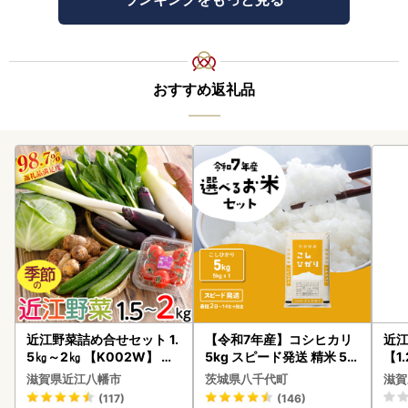
おすすめ返礼品
近江野菜詰め合せセット 1.
【令和7年産】コシヒカリ
近
5㎏～2㎏ 【K002W】 野
5kg スピード発送 精米 5k
【1
菜 旬 新鮮
g x 1袋 白米 茨城県 八千代
】【
滋賀県近江八幡市
茨城県八千代町
滋賀
町
(117)
(146)