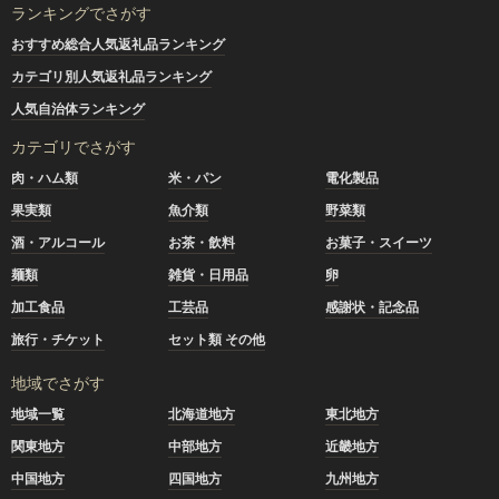
ランキングでさがす
おすすめ総合人気返礼品ランキング
カテゴリ別人気返礼品ランキング
人気自治体ランキング
カテゴリでさがす
肉・ハム類
米・パン
電化製品
果実類
魚介類
野菜類
酒・アルコール
お茶・飲料
お菓子・スイーツ
麺類
雑貨・日用品
卵
加工食品
工芸品
感謝状・記念品
旅行・チケット
セット類 その他
地域でさがす
地域一覧
北海道地方
東北地方
関東地方
中部地方
近畿地方
中国地方
四国地方
九州地方