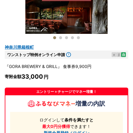
神奈川県箱根町
ワンストップ特例オンライン申請
e
ま
自
『GORA BREWERY & GRILL』 食事券9,900円
33,000
寄附金額
エントリー＋チャージでマネー増量！
増量の内訳
ログインして
条件を満たすと
最大0円分獲得
できます！
新規会員登録／ログイン