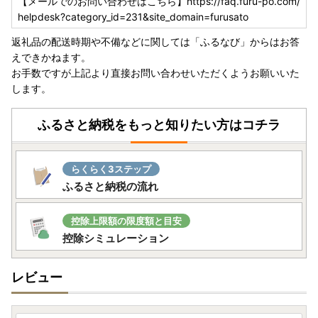
【メールでのお問い合わせはこちら】https://faq.furu-po.com/
https://www.j-furusato.com/newcoupon.html
helpdesk?category_id=231&site_domain=furusato
返礼品の配送時期や不備などに関しては「ふるなび」からはお答
えできかねます。
お手数ですが上記より直接お問い合わせいただくようお願いいた
します。
ふるさと納税をもっと知りたい方はコチラ
らくらく3ステップ
ふるさと納税の流れ
控除上限額の限度額と目安
控除シミュレーション
レビュー