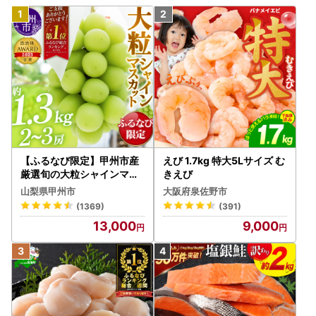
【ふるなび限定】甲州市産
えび 1.7kg 特大5Lサイズ む
厳選旬の大粒シャインマス
きえび
カット 約1.3kg 2～3房【2
山梨県甲州市
大阪府泉佐野市
026年発送】（MG）B12-
(1369)
(391)
472 FN-Limited-VO シャ
13,000
9,000
インマスカット フルーツ