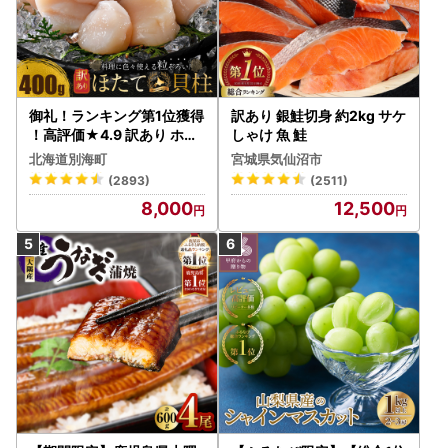
御礼！ランキング第1位獲得
訳あり 銀鮭切身 約2kg サケ
！高評価★4.9 訳あり ホタ
しゃけ 魚 鮭
テ 400g（ほたて 帆立 貝柱
北海道別海町
宮城県気仙沼市
冷凍 ）
(2893)
(2511)
8,000
12,500