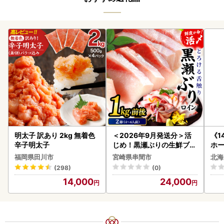
明太子 訳あり 2kg 無着色
＜2026年9月発送分＞活
《1
辛子明太子
じめ！黒瀬ぶりの生鮮ブリ
ホ
ロイン2節（1.0kg前後）_
( 
福岡県田川市
宮崎県串間市
北海
K001-012-2609
クラ
(298)
(0)
贈答
14,000
24,000
御中
い 
ル 
02