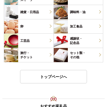
雑貨・
日用品
調味料・
油
卵
加工食品
感謝状・
工芸品
記念品
旅行・
セット類・
チケット
その他
トップページへ
おすすめ返礼品