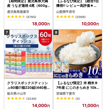
【期間限定】鹿児島県大隅
【ふるなび限定】【総合1位
産 うなぎ蒲焼 4尾（600g
獲得!! レビュー高評価★】
） KN007-004-04-cp18
〈2026年度配送分〉山梨
鹿児島県鹿屋市
山梨県甲府市
うなぎ 鰻 魚 惣菜 総菜
県産 シャインマスカット 2
(5765)
(2009)
～3房（1.0kg以上）シャイ
18,000
10,000
ン フルーツ FN-Limited-S
P
クラリスボックスティッシ
【ふるなび限定】米 精米 R
ュ60箱(1箱220組(440枚))
7年産 にじのきらめき 10kg
(5個入り×12セット)【配送
10月 FN-Limited-PR
栃木県小山市
茨城県下妻市
不可地域：離島・沖縄県】
(3240)
(3)
【1256759】
14,000
11,000