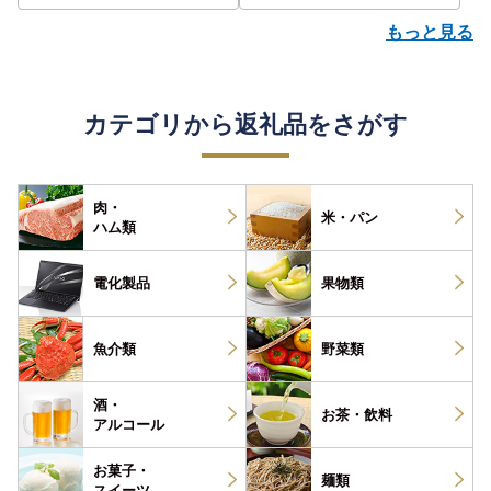
もっと見る
カテゴリから返礼品をさがす
肉・
米・パン
ハム類
電化製品
果物類
魚介類
野菜類
酒・
お茶・
飲料
アルコール
お菓子・
麺類
スイーツ