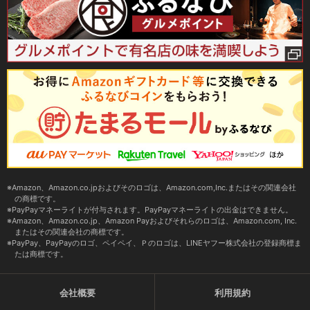
Amazon、Amazon.co.jpおよびそのロゴは、Amazon.com,Inc.またはその関連会社
の商標です。
PayPayマネーライトが付与されます。PayPayマネーライトの出金はできません。
Amazon、Amazon.co.jp、Amazon Payおよびそれらのロゴは、Amazon.com, Inc.
またはその関連会社の商標です。
PayPay、PayPayのロゴ、ペイペイ、Ｐのロゴは、LINEヤフー株式会社の登録商標ま
たは商標です。
会社概要
利用規約