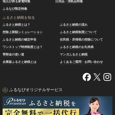
地元が誇る家電特集
日用品・消耗品特集
ふるなび限定特集
ふるさと納税を知る
ふるさと納税とは？
ふるさと納税の流れ
控除上限額シミュレーション
ふるさと納税制度について
ふるさと納税の確定申告
住民税・所得税の控除について
ワンストップ特例制度とは？
ふるさと納税のお礼特典
寄附金の使い道
マンガふるさと納税
企業版ふるさと納税とは
よくあるご質問・お問い合わせ
ふるなびオリジナルサービス