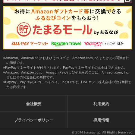
Amazon、Amazon.co.jpおよびそのロゴは、Amazon.com,Inc.またはその関連会社
の商標です。
PayPayマネーライトが付与されます。PayPayマネーライトの出金はできません。
Amazon、Amazon.co.jp、Amazon Payおよびそれらのロゴは、Amazon.com, Inc.
またはその関連会社の商標です。
PayPay、PayPayのロゴ、ペイペイ、Ｐのロゴは、LINEヤフー株式会社の登録商標ま
たは商標です。
会社概要
利用規約
プライバシーポリシー
採用情報
© 2014 furunavi.jp, All Rights Reserved.