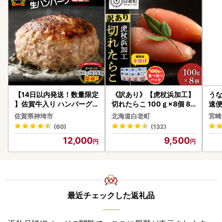
【14日以内発送！数量限定
《訳あり》【虎杖浜加工】
うな
】佐賀牛入り ハンバーグ 2
切れたらこ 100ｇ×8個 80
速便
2個 2.6kg(120g×22個)(H
0g AK081
g以
佐賀県神埼市
北海道白老町
宮崎
083106)
(60)
(132)
12,000
9,500
最近チェックした返礼品