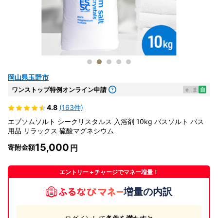
岡山県玉野市
ワンストップ特例オンライン申請
e
ま
自
4.8
(163件)
エプソムソルト シークリスタルス 入浴剤 10kg バスソルト バス
用品 リラックス 硫酸マグネシウム
15,000
寄附金額
エントリー＋チャージでマネー増量！
増量の内訳