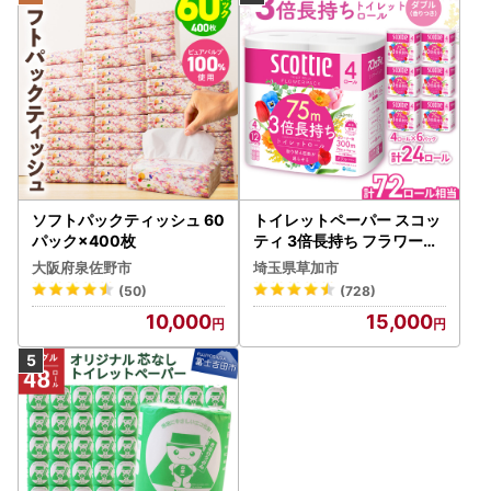
ソフトパックティッシュ 60
トイレットペーパー スコッ
パック×400枚
ティ 3倍長持ち フラワーパ
ック 4ロール×6P
大阪府泉佐野市
埼玉県草加市
(50)
(728)
10,000
15,000