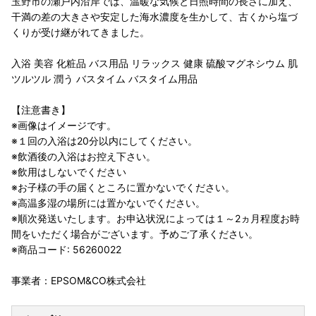
玉野市の瀬戸内沿岸では、温暖な気候と日照時間の長さに加え、
干満の差の大きさや安定した海水濃度を生かして、古くから塩づ
くりが受け継がれてきました。
入浴 美容 化粧品 バス用品 リラックス 健康 硫酸マグネシウム 肌
ツルツル 潤う バスタイム バスタイム用品
【注意書き】
※画像はイメージです。
※１回の入浴は20分以内にしてください。
※飲酒後の入浴はお控え下さい。
※飲用はしないでください
※お子様の手の届くところに置かないでください。
※高温多湿の場所には置かないでください。
※順次発送いたします。お申込状況によっては１～2ヵ月程度お時
間をいただく場合がございます。予めご了承ください。
※商品コード: 56260022
事業者：EPSOM&CO株式会社