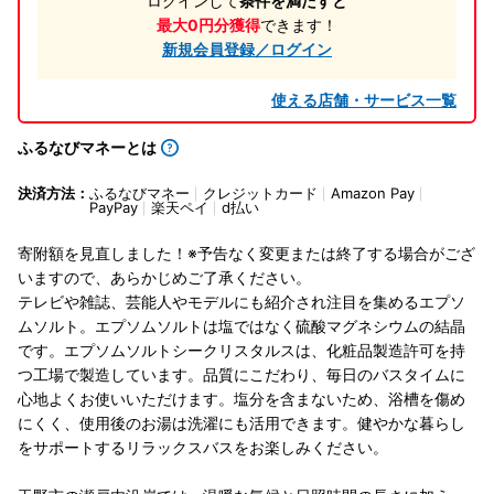
ログインして
条件を満たすと
最大0円分獲得
できます！
新規会員登録／ログイン
使える店舗・サービス一覧
ふるなびマネーとは
決済方法：
ふるなびマネー
クレジットカード
Amazon Pay
PayPay
楽天ペイ
d払い
寄附額を見直しました！※予告なく変更または終了する場合がござ
いますので、あらかじめご了承ください。
テレビや雑誌、芸能人やモデルにも紹介され注目を集めるエプソ
ムソルト。エプソムソルトは塩ではなく硫酸マグネシウムの結晶
です。エプソムソルトシークリスタルスは、化粧品製造許可を持
つ工場で製造しています。品質にこだわり、毎日のバスタイムに
心地よくお使いいただけます。塩分を含まないため、浴槽を傷め
にくく、使用後のお湯は洗濯にも活用できます。健やかな暮らし
をサポートするリラックスバスをお楽しみください。