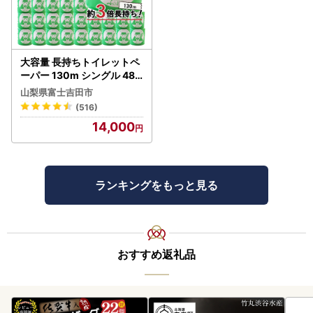
大容量 長持ちトイレットペ
ーパー 130m シングル 48R
芯なし 3倍巻 トイレット
山梨県富士吉田市
(516)
14,000
ランキングをもっと見る
おすすめ返礼品