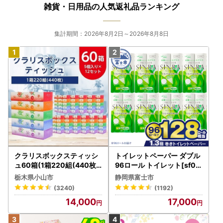
雑貨・日用品の人気返礼品ランキング
集計期間：2026年8月2日～2026年8月8日
クラリスボックスティッシ
トイレットペーパー ダブル
ュ60箱(1箱220組(440枚))
96ロール トイレット[sf00
(5個入り×12セット)【配送
1-012]
栃木県小山市
静岡県富士市
不可地域：離島・沖縄県】
(3240)
(1192)
【1256759】
14,000
17,000