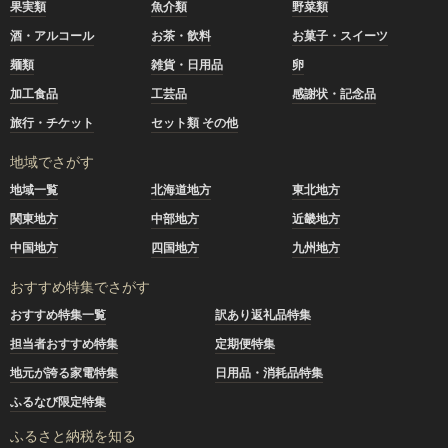
果実類
魚介類
野菜類
酒・アルコール
お茶・飲料
お菓子・スイーツ
麺類
雑貨・日用品
卵
加工食品
工芸品
感謝状・記念品
旅行・チケット
セット類 その他
地域でさがす
地域一覧
北海道地方
東北地方
関東地方
中部地方
近畿地方
中国地方
四国地方
九州地方
おすすめ特集でさがす
おすすめ特集一覧
訳あり返礼品特集
担当者おすすめ特集
定期便特集
地元が誇る家電特集
日用品・消耗品特集
ふるなび限定特集
ふるさと納税を知る