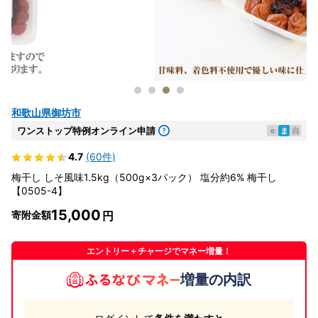
和歌山県御坊市
ワンストップ特例オンライン申請
e
ま
自
4.7
(60件)
梅干し しそ風味1.5kg（500g×3パック） 塩分約6% 梅干し
【0505-4】
15,000
寄附金額
エントリー＋チャージでマネー増量！
増量の内訳