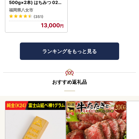
500g×2本) はちみつ 024-
019
福岡県八女市
(351)
13,000
ランキングをもっと見る
おすすめ返礼品