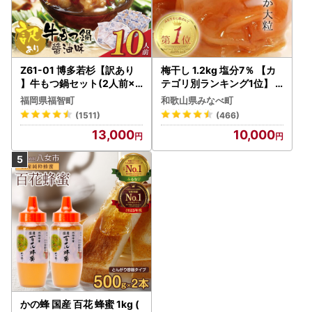
Z61-01 博多若杉【訳あり
梅干し 1.2kg 塩分7％ 【カ
】牛もつ鍋セット(2人前×5
テゴリ別ランキング1位】
) 10人前 もつ鍋
はちみつ梅干し ご家庭用 【
福岡県福智町
和歌山県みなべ町
baijuen002B】
(1511)
(466)
13,000
10,000
かの蜂 国産 百花 蜂蜜 1kg (