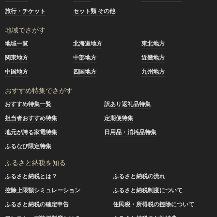
旅行・チケット
セット類 その他
地域でさがす
地域一覧
北海道地方
東北地方
関東地方
中部地方
近畿地方
中国地方
四国地方
九州地方
おすすめ特集でさがす
おすすめ特集一覧
訳あり返礼品特集
担当者おすすめ特集
定期便特集
地元が誇る家電特集
日用品・消耗品特集
ふるなび限定特集
ふるさと納税を知る
ふるさと納税とは？
ふるさと納税の流れ
控除上限額シミュレーション
ふるさと納税制度について
ふるさと納税の確定申告
住民税・所得税の控除について