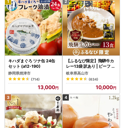
キハダまぐろ ツナ缶 24缶
【ふるなび限定】飛騨牛カ
セット (a12-190)
レー13袋 訳あり | ビーフ レ
トルト 訳あり DC006-CP
静岡県焼津市
岐阜県高山市
01 FN-Limited-VO
(714)
(634)
13,000
10,000