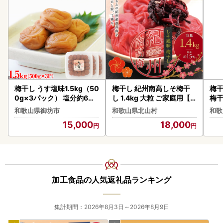
梅干し うす塩味1.5kg（50
梅干し 紀州南高しそ梅干
梅干
0g×3パック） 塩分約6%
し 1.4kg 大粒 ご家庭用【in
梅干
梅干し【0506-4】
m200C】
用【
和歌山県御坊市
和歌山県北山村
和歌
15,000
18,000
加工食品の人気返礼品ランキング
集計期間：2026年8月3日～2026年8月9日