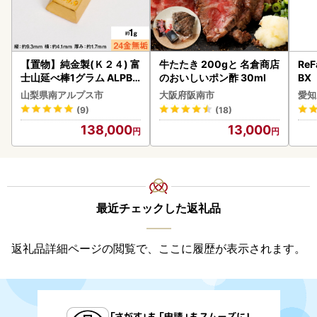
【置物】純金製(Ｋ２４) 富
牛たたき 200gと 名倉商店
ReF
士山延べ棒1グラム ALPBK
のおいしいポン酢 30ml
BX
180
ー 
山梨県南アルプス市
大阪府阪南市
愛知
フ
(9)
(18)
138,000
13,000
最近チェックした返礼品
返礼品詳細ページの閲覧で、ここに履歴が表示されます。