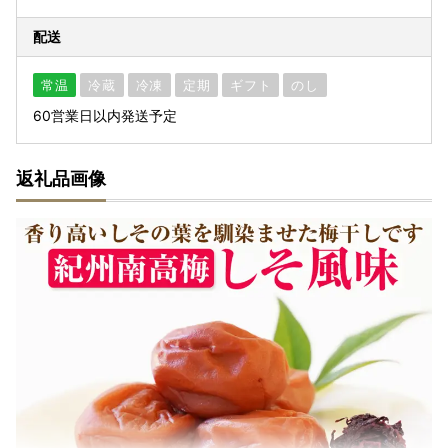
配送
常温
冷蔵
冷凍
定期
ギフト
のし
60営業日以内発送予定
返礼品画像