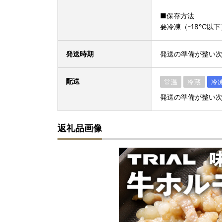
■保存方法
要冷凍（-18℃以下
発送時期
発送の準備が整い
配送
常温
冷蔵
冷
発送の準備が整い
返礼品画像