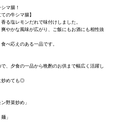
ンシマ腸！
立ての牛シマ腸】
り香る塩レモンだれで味付けしました。
、爽やかな風味が広がり、ご飯にもお酒にも相性抜
、食べ応えのある一品です。
ので、夕食の一品から晩酌のお供まで幅広く活躍し
に炒めても◎
モン野菜炒め」
き麺」
」