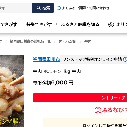
よくあるご質問・お問い合わせ
リでさがす
特集でさがす
ふるさと納税を知る
オリ
方
福岡県田川市の返礼品一覧
肉・ハム類
牛肉
福岡県田川市
ワンストップ特例オンライン申請
牛肉 ホルモン 1kg 牛肉
6,000
寄附金額
エントリー＋チ
ログインして
条件を満た