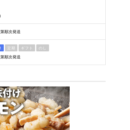
）
次第順次発送
凍
定期
ギフト
のし
次第順次発送