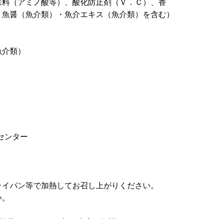
味料（アミノ酸等）、酸化防止剤（Ｖ．Ｃ）、香
・魚醤（魚介類）・魚介エキス（魚介類）を含む）
魚介類）
センター
ライパン等で加熱してお召し上がりください。
い。