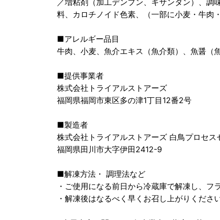
／増粘剤（加工デンプン、キサンタン）、調
料、カロチノイド色素、（一部に小麦・牛肉
■アレルギー品目
牛肉、小麦、魚介エキス（魚介類）、魚醤（
■提供事業者
株式会社トライアルストアーズ
福岡県福岡市東区多の津1丁目12番2号
■製造者
株式会社トライアルストアーズ 白鳥プロセス
福岡県田川市大字伊田2412-9
■解凍方法・ 調理法など
・ご使用になる前日から冷蔵庫で解凍し、フ
・解凍後はなるべく早くお召し上がりくださ