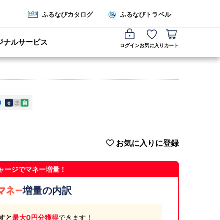
ふるなびカタログ
ふるなびトラベル
ジナルサービス
ログイン
お気に入り
カート
e
ま
自
お気に入りに登録
ャージでマネー増量！
増量の内訳
すと
最大0円分獲得
できます！