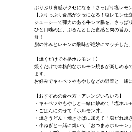
ぷりぷり食感がクセになる！さっぱり塩レモ
【ぷりっぷり食感がクセになる！塩レモン仕
ジューシーで弾力のある牛シマ腸を、さっぱ
ひと口噛めば、ぷるんとした食感と肉の旨み
群！
脂の甘みとレモンの酸味が絶妙にマッチした
【焼くだけで本格ホルモン！】
焼くだけで本格的なホルモン焼きが楽しめる
ます。
お好みでキャベツやもやしなどの野菜と一緒
【おすすめの食べ方・アレンジいろいろ】
・キャベツやもやしと一緒に炒めて「塩ホル
・ごはんにのせて「ホルモン丼」
・焼きうどん・焼きそばに加えて「塩だれ焼
・小ねぎと一緒に焼いて「おつまみホルモン