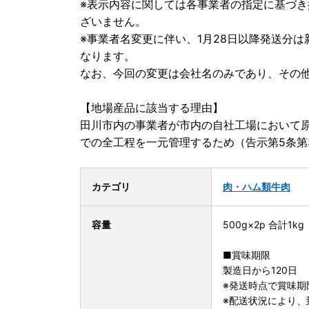
※表示内容に関しては各事業者の指定に基づ
ざいません。
※事業者名変更に伴い、1月28日以降発送分
なります。
なお、今回の変更は会社名のみであり、その
【地場産品に該当する理由】
田川市内の事業者が市内の自社工場において
での全工程を一元管理するため（告示第5条第
カテゴリ
肉・ハム類
牛肉
容量
500g×2p 合計1kg
■賞味期限
製造日から120日
※発送時点で賞味期
※配送状況により、